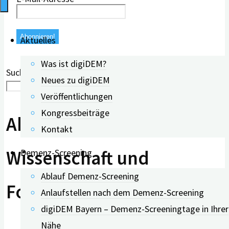
Aktuelles
Was ist digiDEM?
Suchen in wissenschaftlichen Meldungen:
Neues zu digiDEM
Suchen
Veröffentlichungen
Kongressbeiträge
Aktuelle Meldungen aus
Kontakt
Wissenschaft und
Demenz-Screening
Ablauf Demenz-Screening
Forschung
Anlaufstellen nach dem Demenz-Screening
digiDEM Bayern – Demenz-Screeningtage in Ihrer
Nähe