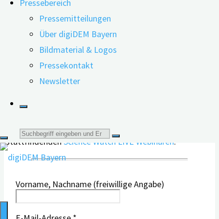
Pressebereich
zu digitalen Angeboten. Regelmäßig werden auch
Pressemitteilungen
Schwerpunkt-Themen behandelt, etwa Ernährung,
Über digiDEM Bayern
Hören/Sehen oder Sexualität. Bei den Inhalten handelt
Bildmaterial & Logos
es sich um wissenschaftlich gesicherte Erkenntnisse, die
Pressekontakt
in allgemeinverständlicher Sprache aufbereitet und kurz
Newsletter
zusammengefasst werden.
Zudem erhalten Sie nach Anmeldung zu unserem
Newsletter auch die Einladungen zu unseren regelmäßig
Suche
stattfindenden
Science Watch LIVE Webinaren
.
nach:
Vorname, Nachname (freiwillige Angabe)
E-Mail-Adresse
*