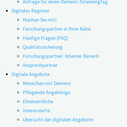
Anfrage für einen Demenz-Screeningtag
Digitales Register
Machen Sie mit!
Forschungspartner in Ihrer Nähe
Anmeldung
Häufige Fragen (FAQ)
Qualitätssicherung
Forschungspartner: Interner Bereich
Möchten Sie auf dem Laufenden bleiben zu aktuellen
Ansprechpartner
Themen rund um die Demenzforschung? Dann
Digitale Angebote
abonnieren Sie unseren „Science Watch-Newsletter –
Menschen mit Demenz
wissenschaftliche Informationen leicht verständlich
Pflegende Angehörige
aufbereitet“. Er enthält Neuigkeiten aus der
Ehrenamtliche
internationalen Fachliteratur, von Informationen zur
Interessierte
Prävention und zu vermeidbaren Risikofaktoren über
Übersicht der digitalen Angebote
Fragen zum Umgang mit Demenzerkrankungen bis hin