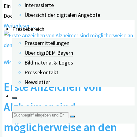
Interessierte
Ein Glas Wein gegen Demenz – das klingt zweifelhaft.
Übersicht der digitalen Angebote
Doch eine aktuelle Studie kommt zu diesem
Weiterlesen…
Pressebereich
Pressemitteilungen
Über digiDEM Bayern
Wissenschaft & Forschung
Bildmaterial & Logos
Pressekontakt
Newsletter
Erste Anzeichen von
Alzheimer sind
Suche
möglicherweise an den
nach: