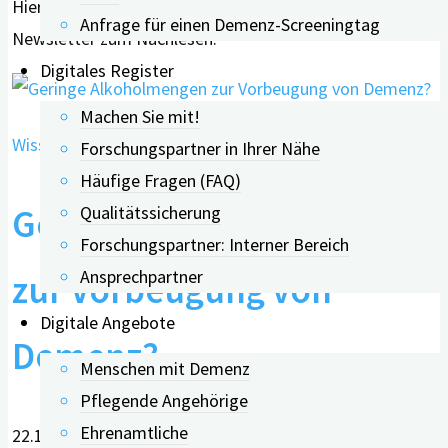
Hier finden Sie die einzelnen Artikel aus unserem
Anfrage für einen Demenz-Screeningtag
Newsletter zum Nachlesen.
Digitales Register
Machen Sie mit!
Wissenschaft & Forschung
Forschungspartner in Ihrer Nähe
Häufige Fragen (FAQ)
Qualitätssicherung
Geringe Alkoholmengen
Forschungspartner: Interner Bereich
Ansprechpartner
zur Vorbeugung von
Digitale Angebote
Demenz?
Menschen mit Demenz
Pflegende Angehörige
Ehrenamtliche
22.10.2019