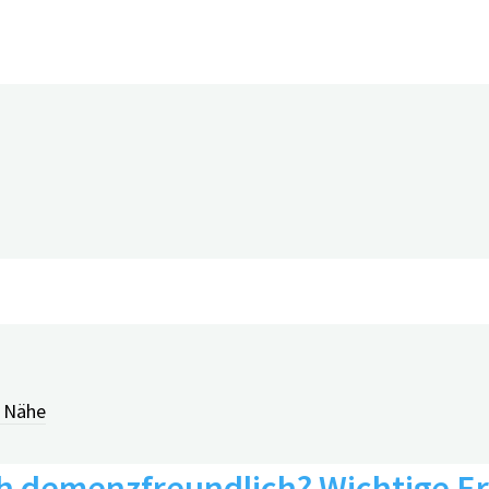
T_07: Neue Medikamente gegen 
r Nähe
ch demenzfreundlich? Wichtige 