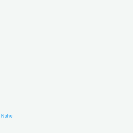
erndem Verhalten?
r Nähe