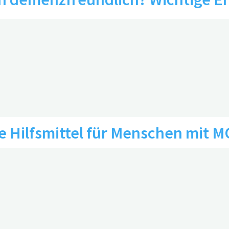
0
e Hilfsmittel für Menschen mit 
beugen
nd Angehörigen helfen?