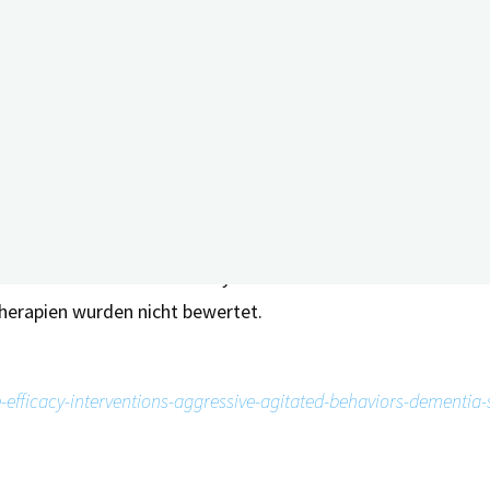
tersuchungen größtenteils mit Placebo oder der üblichen Be
h mit Placebo oder der üblichen Betreuung moderate bis sta
ombinierte Musik- und Massagetherapie oder eine separate M
den kombinierten Endpunkt Aggression und Agitation als auch
e Interventionen wirksamer zu sein schienen als pharmakol
chwächen der Netzwerk-Analyse hin: 46 Prozent der Studien
herapien wurden nicht bewertet.
-efficacy-interventions-aggressive-agitated-behaviors-dementia