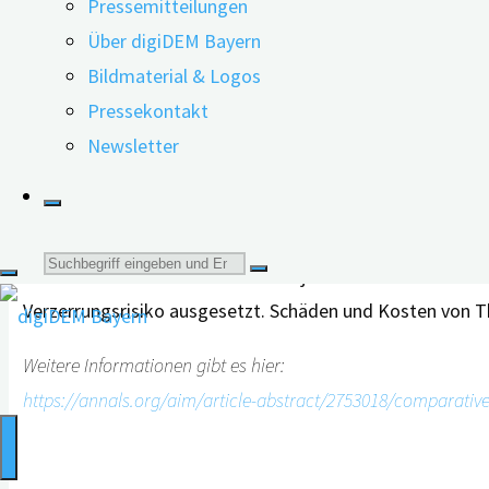
Pressemitteilungen
nicht-pharmakologische Interventionen wurden in den Un
Über digiDEM Bayern
Hohe Wirksamkeit durch Aktivitäten im Freien
Bildmaterial & Logos
Pressekontakt
Für den Großteil der Maßnahmen ergaben sich im Vergleic
Newsletter
zeigte sich jedoch durch Aktivitäten im Freien, eine k
dabei Aktivitäten im Freien zu sein, bezogen sowohl auf 
Die Autoren schlussfolgern, dass nicht-pharmakologisch
Suche
Demenz zu reduzieren. Sie wiesen jedoch auch auf die S
Verzerrungsrisiko ausgesetzt. Schäden und Kosten von T
nach:
Weitere Informationen gibt es hier:
https://annals.org/aim/article-abstract/2753018/comparative