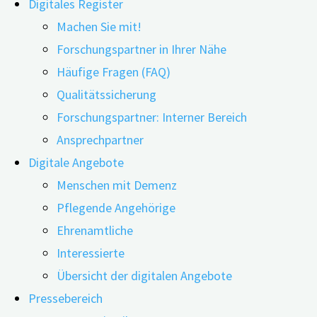
Digitales Register
Machen Sie mit!
Forschungspartner in Ihrer Nähe
Häufige Fragen (FAQ)
05.11.2019
25.11.2019
Qualitätssicherung
Forschungspartner: Interner Bereich
Ansprechpartner
Schreie, Beschimpfungen oder auch körperliche Angrif
Digitale Angebote
große Belastung dar. Eine aktuelle Netzwerk-Metaa
Menschen mit Demenz
in diesem Bereich besser wirken als Medikamente.
Pflegende Angehörige
Ehrenamtliche
Interessierte
Übersicht der digitalen Angebote
Pressebereich
Veröffentlicht wurde die Netzwerk-Metaanalyse von 163 