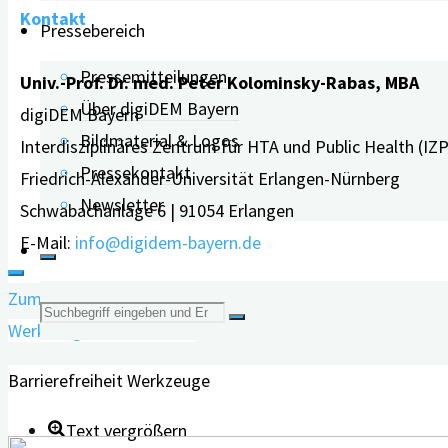
Kontakt
Pressebereich
Pressemitteilungen
Univ.-Prof. Dr. med. Peter Kolominsky-Rabas, MBA
Über digiDEM Bayern
digiDEM Bayern
Bildmaterial & Logos
Interdisziplinäres Zentrum für HTA und Public Health (IZ
Pressekontakt
Friedrich-Alexander-Universität Erlangen-Nürnberg
Newsletter
Schwabachanlage 6 | 91054 Erlangen
E-Mail:
info@digidem-bayern.de
Zum Inhalt springen
Suche
Werkzeugleiste öffnen
nach:
Barrierefreiheit Werkzeuge
Text vergrößern