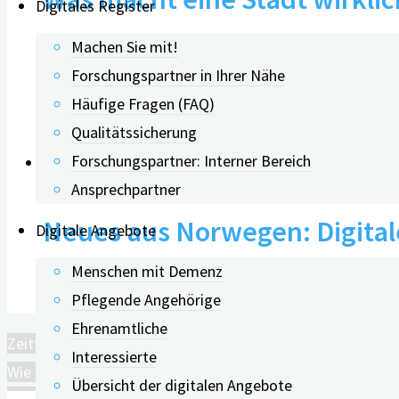
Digitales Register
Politik
Machen Sie mit!
Forschungspartner in Ihrer Nähe
Häufige Fragen (FAQ)
29.07.2026
Qualitätssicherung
Forschungspartner: Interner Bereich
Ansprechpartner
Neues aus Norwegen: Digital
Digitale Angebote
Menschen mit Demenz
14.10.2022
Pflegende Angehörige
Ehrenamtliche
Zeitfenster in der Lebensmitte nutzen, um Demenz vorzu
Interessierte
Wie können E-Health-Maßnahmen Menschen mit Demenz u
Übersicht der digitalen Angebote