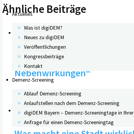
Ähnliche Beiträge
Aktuelles
Was ist digiDEM?
0
Neues zu digiDEM
Veröffentlichungen
digiDEM Bayern SCHLAGLICH
Kongressbeiträge
Kontakt
Nebenwirkungen“
Demenz-Screening
Ablauf Demenz-Screening
03.12.2024
Anlaufstellen nach dem Demenz-Screening
0
digiDEM Bayern – Demenz-Screeningtage in Ihre
Anfrage für einen Demenz-Screeningtag
Was macht eine Stadt wirkli