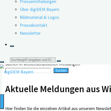
Pressemitteilungen
Über digiDEM Bayern
Vorname, Nachname (freiwillige Angabe)
Bildmaterial & Logos
Pressekontakt
E-Mail-Adresse
*
Newsletter
Suche
Suchen in wissenschaftlichen Meldungen:
Suchen
nach:
Aktuelle Meldungen aus W
Hier finden Sie die einzelnen Artikel aus unserem Newsle