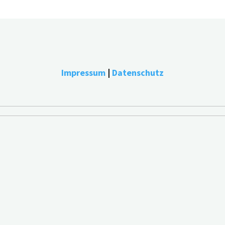
bestmögliche Erfahrung zu bieten, indem wir uns an Ihre Pr
endung ALLER Cookies einverstanden. Sie können jedoch die "
Impressum
|
Datenschutz
e you navigate through the website. Out of these, the cooki