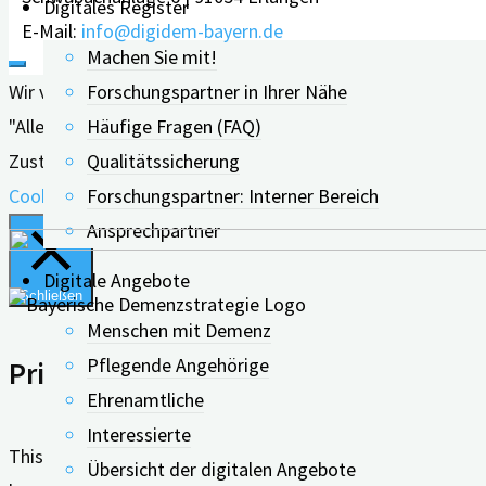
Digitales Register
E-Mail:
info@digidem-bayern.de
Machen Sie mit!
Forschungspartner in Ihrer Nähe
Wir verwenden Cookies auf unserer Website, um Ihnen die 
Häufige Fragen (FAQ)
"Alle akzeptieren" klicken, erklären Sie sich mit der Verw
Qualitätssicherung
Zustimmung zu erteilen.
Forschungspartner: Interner Bereich
Cookie Einstellungen
Alle Akzeptieren
Ansprechpartner
Digitale Angebote
Schließen
Menschen mit Demenz
Pflegende Angehörige
Privacy Overview
Ehrenamtliche
Interessierte
This website uses cookies to improve your experience whil
Übersicht der digitalen Angebote