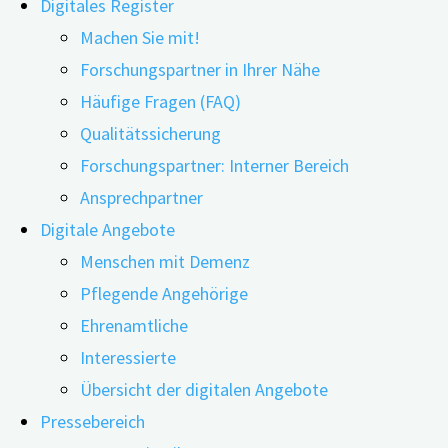
Digitales Register
Machen Sie mit!
Forschungspartner in Ihrer Nähe
Häufige Fragen (FAQ)
Qualitätssicherung
Anmeldung
Forschungspartner: Interner Bereich
Ansprechpartner
Möchten Sie auf dem Laufenden bleiben zu aktuellen Th
Digitale Angebote
Informationen leicht verständlich aufbereitet“. Er enthä
Menschen mit Demenz
Risikofaktoren über Fragen zum Umgang mit Demenzerkr
Pflegende Angehörige
Ernährung, Hören/Sehen oder Sexualität. Bei den Inhalten
Ehrenamtliche
kurz zusammengefasst werden.
Interessierte
Übersicht der digitalen Angebote
Zudem erhalten Sie nach Anmeldung zu unserem Newslett
Pressebereich