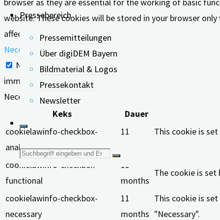
browser as they are essential for the working of basic func
Pressebereich
website. These cookies will be stored in your browser only
affect your browsing experience.
Pressemitteilungen
Necessary
Über digiDEM Bayern
Necessary
Bildmaterial & Logos
immer aktiv
Pressekontakt
Necessary cookies are absolutely essential for the website
Newsletter
Keks
Dauer
cookielawinfo-checkbox-
11
This cookie is se
analytics
months
"Analytics".
Suche
cookielawinfo-checkbox-
11
The cookie is set
functional
months
nach:
cookielawinfo-checkbox-
11
This cookie is se
necessary
months
"Necessary".