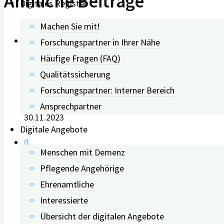
Ähnliche Beiträge
Digitales Register
Machen Sie mit!
Forschungspartner in Ihrer Nähe
Häufige Fragen (FAQ)
Qualitätssicherung
„Kognitive Reserve“ reduzie
Forschungspartner: Interner Bereich
Ansprechpartner
30.11.2023
Digitale Angebote
0
Menschen mit Demenz
Pflegende Angehörige
Schlechtere Schlafqualität 
Ehrenamtliche
Interessierte
Übersicht der digitalen Angebote
04.11.2021