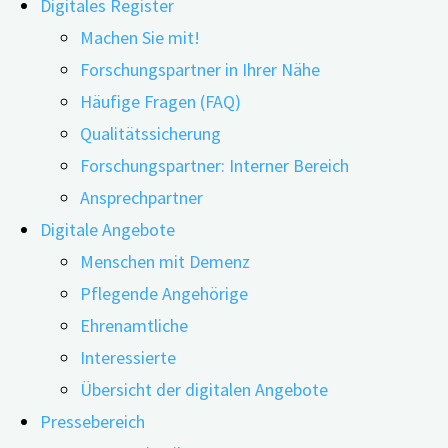
Digitales Register
Machen Sie mit!
Forschungspartner in Ihrer Nähe
Häufige Fragen (FAQ)
05.11.2019
25.11.2019
Qualitätssicherung
Forschungspartner: Interner Bereich
Ansprechpartner
Schock, Trauer, Angst – eine Demenz-Diagnose bedeutet
Digitale Angebote
Unterstützung und gezielte Informationen – die jedoc
Menschen mit Demenz
Henry Brodaty, Professor für Alter und psychische Ge
Pflegende Angehörige
Ehrenamtliche
Interessierte
Übersicht der digitalen Angebote
Pressebereich