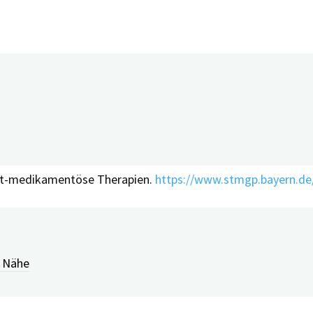
imer Europe-Konferenz vorgestellt wurde, zielt darauf ab,
 Forschungsprojekt waren Erkenntnisse aus dem Bayerischen D
 und Kronach durchgeführt wurde. Auch in BayDem berichtet
llung 50% der Teilnehmenden an, keine Informationen über 
. 37% der Angehörigen beklagten nach der Diagnosestellung
cht-medikamentöse Therapien.
https://www.stmgp.bayern.de
tober 2019 in Den Haag statt. 954 Gäste aus 46 Ländern na
 Austausch von Forschung, Projekten und Erfahrungen.
https:
r Nähe