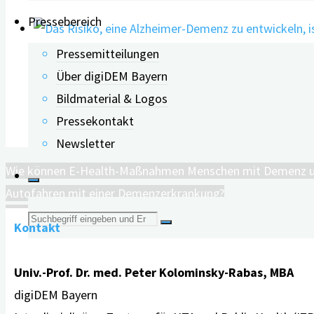
Pressebereich
Pressemitteilungen
Künstliche Intelligenz sagt 
Über digiDEM Bayern
Bildmaterial & Logos
Pressekontakt
04.11.2024
Newsletter
Wie können E-Health-Maßnahmen Menschen mit Demenz u
Autofahren mit einer Demenzerkrankung?
Suche
Kontakt
nach:
Univ.-Prof. Dr. med. Peter Kolominsky-Rabas, MBA
digiDEM Bayern