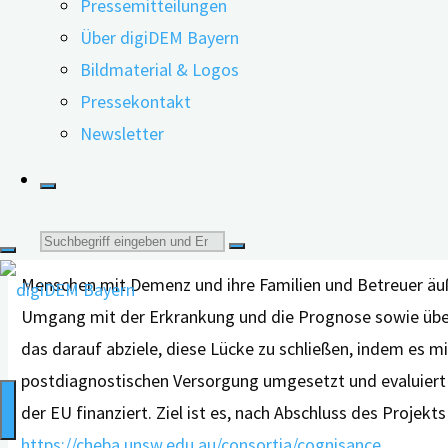
Pressemitteilungen
Über digiDEM Bayern
Bildmaterial & Logos
Das digiDEM Bayern-Team mit Prof. Henry Brodaty: Michae
Pressekontakt
In seinem Vortrag „Nach der Diagnose…. was nun? Postd
Newsletter
entsprechende Defizite in der Versorgung ein. Er wies dar
Diagnoseprozess und die postdiagnostische Versorgung
Unzufriedenheit über Mangel an Information
Suche
Menschen mit Demenz und ihre Familien und Betreuer äuße
nach:
Umgang mit der Erkrankung und die Prognose sowie über 
das darauf abziele, diese Lücke zu schließen, indem es 
postdiagnostischen Versorgung umgesetzt und evaluiert w
der EU finanziert. Ziel ist es, nach Abschluss des Projek
https://cheba.unsw.edu.au/consortia/cognisance