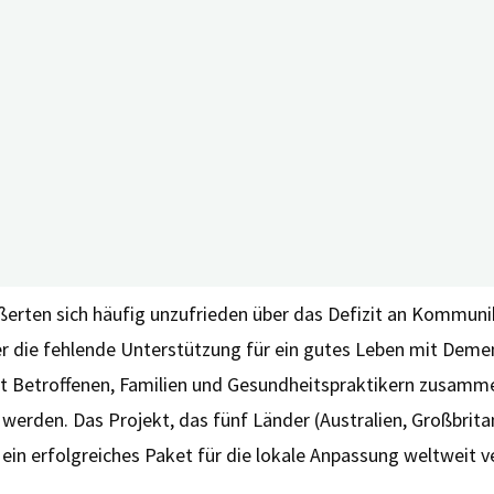
l Reichold MSc., Prof. Dr. med. Peter Kolominsky-Rabas, Prof. He
iagnostische Unterstützung für Menschen mit Demenz und i
auf hin, dass es trotz mehrerer Richtlinien für die Verfügbar
 und Kommunikation mangelt.
rten sich häufig unzufrieden über das Defizit an Kommunik
die fehlende Unterstützung für ein gutes Leben mit Demenz
mit Betroffenen, Familien und Gesundheitspraktikern zusamme
erden. Das Projekt, das fünf Länder (Australien, Großbrita
ts ein erfolgreiches Paket für die lokale Anpassung weltweit