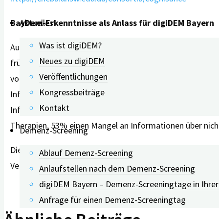
BayDem-Erkenntnisse als Anlass für digiDEM Bayern
Aktuelles
Was ist digiDEM?
Auch digiDEM Bayern, das ebenfalls im Rahmen der Alzhe
Neues zu digiDEM
frühzeitig zu unterstützen. Ein Anlass für das digitale
Veröffentlichungen
von 2015-2017 an den drei Standorten Dachau, Erlangen
Kongressbeiträge
Informationen: So gaben zum Zeitpunkt der Diagnoseste
Kontakt
Informationen zur Erkrankung selbst erhalten zu haben
Therapien, 53% einen Mangel an Informationen über ni
Demenz-Screening
Die 29. Alzheimer Europe-Konferenz fand vom 23.-25. Ok
Ablauf Demenz-Screening
Verbindungen herstellen“ teil. Im Mittelpunkt stand der
Anlaufstellen nach dem Demenz-Screening
digiDEM Bayern – Demenz-Screeningtage in Ihre
Anfrage für einen Demenz-Screeningtag