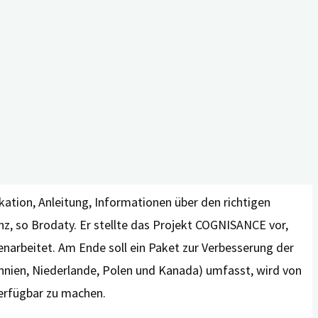
nry Brodaty, Nikolas Dietzel MSc. (v.l.)
hre Familien“ ging Professor Brodaty auf
keit einer Diagnose weltweit an einer Anleitung für den
ation, Anleitung, Informationen über den richtigen
, so Brodaty. Er stellte das Projekt COGNISANCE vor,
narbeitet. Am Ende soll ein Paket zur Verbesserung der
nnien, Niederlande, Polen und Kanada) umfasst, wird von
 verfügbar zu machen.