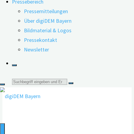
Pressebereich
Gedächtnissprechstunde oder Memory Klinik dringend
Pressemitteilungen
empfohlen. Der Hausarzt/ die Hausärztin kann dazu ggf.
Über digiDEM Bayern
eine Überweisung ausstellen.
Bildmaterial & Logos
Pressekontakt
Newsletter
Suche
nach: