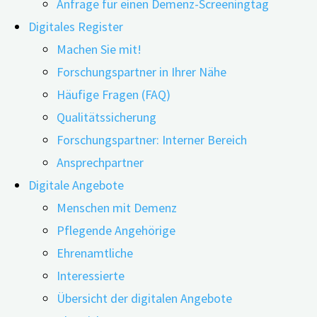
Anfrage für einen Demenz-Screeningtag
Digitales Register
Machen Sie mit!
Forschungspartner in Ihrer Nähe
Häufige Fragen (FAQ)
Qualitätssicherung
Forschungspartner: Interner Bereich
Übersicht der
Ansprechpartner
Gedächtnisambulanzen in Bayern
Digitale Angebote
Menschen mit Demenz
Pflegende Angehörige
Ehrenamtliche
Sollten sich bei Ihnen Hinweise auf leichte kognitive
Interessierte
Einschränkungen ergeben, ist eine umfangreiche,
Übersicht der digitalen Angebote
gesicherte Diagnostik in einer Gedächtnisambulanz,