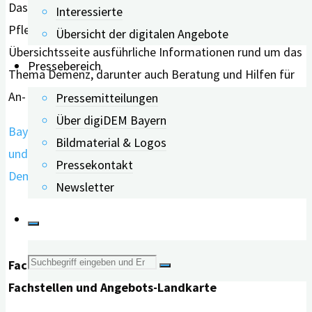
Das Bayerische Staatsministerium für Gesundheit,
Interessierte
Pflege und Prävention (StMGP) bündelt auf einer
Übersicht der digitalen Angebote
Übersichtsseite ausführliche Informationen rund um das
Pressebereich
Thema Demenz, darunter auch Beratung und Hilfen für
An- und Zugehörige.
Pressemitteilungen
Über digiDEM Bayern
Bayerisches Staatsministerium für Gesundheit, Pflege
Bildmaterial & Logos
und Prävention: Demenz – Lebensbedingungen
Pressekontakt
Demenzkranker verbessern
Newsletter
Suche
Fachstelle für Demenz und Pflege Bayern: Regionale
Fachstellen und Angebots-Landkarte
nach: