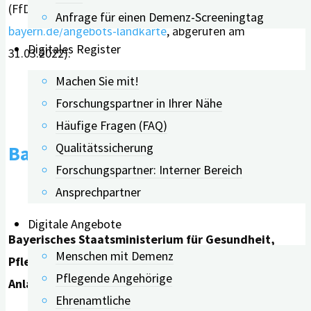
(FfDuP) Bayern “ (
https://www.demenz-pflege-
Anfrage für einen Demenz-Screeningtag
bayern.de/angebots-landkarte
, abgerufen am
Digitales Register
31.03.2022).
Machen Sie mit!
Forschungspartner in Ihrer Nähe
Häufige Fragen (FAQ)
Qualitätssicherung
Bayern
Forschungspartner: Interner Bereich
Ansprechpartner
Digitale Angebote
Bayerisches Staatsministerium für Gesundheit,
Menschen mit Demenz
Pflege und Prävention: Informationen und
Pflegende Angehörige
Anlaufstellen
Ehrenamtliche