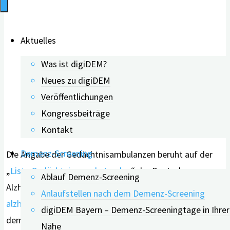
Aktuelles
Was ist digiDEM?
Neues zu digiDEM
Veröffentlichungen
Kongressbeiträge
Kontakt
Demenz-Screening
Die Angabe der Gedächtnisambulanzen beruht auf der
„
Liste Gedächtnissprechstunden
“ der Deutschen
Ablauf Demenz-Screening
Alzheimer Gesellschaft (
https://www.deutsche-
Anlaufstellen nach dem Demenz-Screening
alzheimer.de/adressen
, abgerufen am 31.03.2022) und
digiDEM Bayern – Demenz-Screeningtage in Ihrer
dem Verzeichnis der „Fachstelle für Demenz und Pflege
Nähe