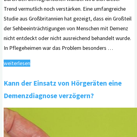
Trend vermutlich noch verstärken. Eine umfangreiche
Studie aus Großbritannien hat gezeigt, dass ein Großteil
der Sehbeeinträchtigungen von Menschen mit Demenz
nicht entdeckt oder nicht ausreichend behandelt wurde.
In Pflegeheimen war das Problem besonders …
"Sehbehinderungen
weiterlesen
von
Kann der Einsatz von Hörgeräten eine
Menschen
mit
Demenzdiagnose verzögern?
Demenz
oft
nicht
gut