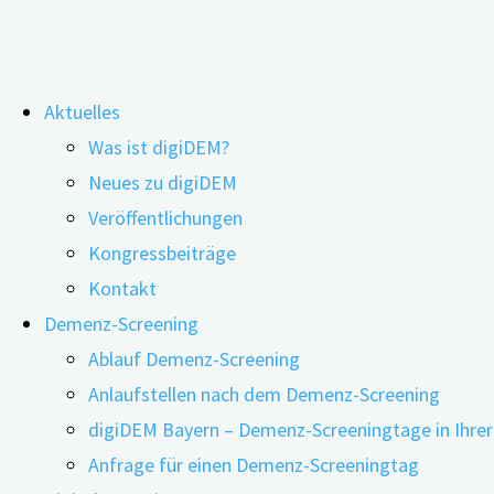
Zum
Aktuelles
Inhalt
Was ist digiDEM?
springen
Neues zu digiDEM
Veröffentlichungen
Kongressbeiträge
Pflege bei Demenz: Frauen stärker als
Kontakt
Männer belastet, Kinder stärker als
Demenz-Screening
Ablauf Demenz-Screening
Ehepartner
Anlaufstellen nach dem Demenz-Screening
Schlagwort:
Demenz.
digiDEM Bayern – Demenz-Screeningtage in Ihre
Anfrage für einen Demenz-Screeningtag