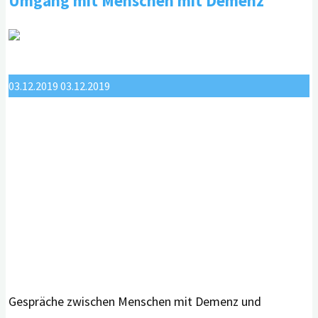
Umgang mit Menschen mit Demenz
it“:
mit
Kreuzworträtseln
gegen
03.12.2019
03.12.2019
den
kognitiven
Abbau?"
Gespräche zwischen Menschen mit Demenz und