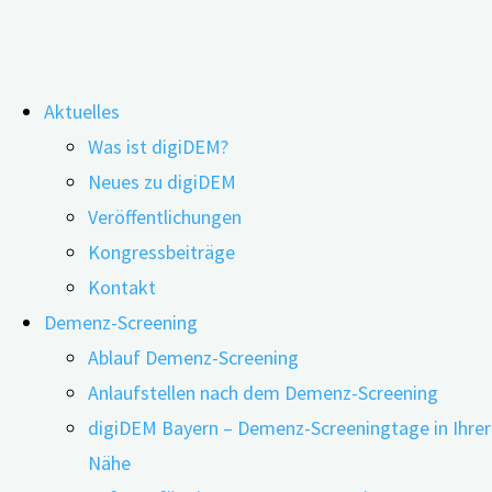
Zum
digiDEM Bayern
Aktuelles
Inhalt
Was ist digiDEM?
springen
Das digitale Demenzregister Bayern erforscht und verbessert
Neues zu digiDEM
die Angebotsstuktur für Menschen mit Demenz und deren
Veröffentlichungen
Angehörige
Kongressbeiträge
Kontakt
digiDEM Bayern®
Demenz-Screening
Ablauf Demenz-Screening
Anlaufstellen nach dem Demenz-Screening
Digitales Demenzregister Bayern
digiDEM Bayern – Demenz-Screeningtage in Ihrer
Nähe