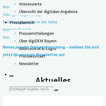
Interessierte
Machen Sie mit!
Übersicht der digitalen Angebote
Häufige Fragen (FAQ)
Forschungspartner in der Nähe
Pressebereich
Interner Bereich
Pressemitteilungen
Ansprechpartner
Über digiDEM Bayern
Neues aus der Demenzforschung – melden Sie sich
Bildmaterial & Logos
jetzt für unseren Newsletter an!
Pressekontakt
Newsletter
Aktuelles
Suche
nach: