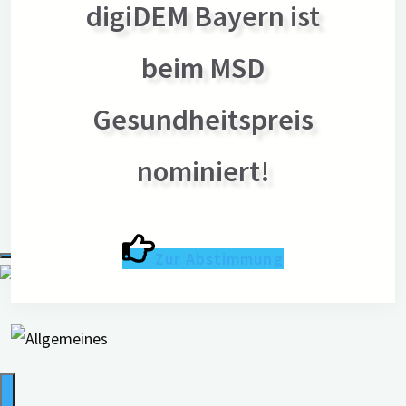
Pressebereich
digiDEM Bayern ist
Pressemitteilungen
beim MSD
Über digiDEM Bayern
Bildmaterial & Logos
Gesundheitspreis
Pressekontakt
Newsletter
nominiert!
Suche
Zur Abstimmung
nach: