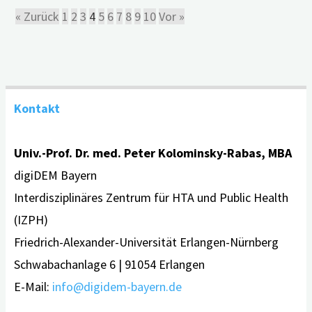
« Zurück
1
2
3
4
5
6
7
8
9
10
Vor »
Kontakt
Univ.-Prof. Dr. med. Peter Kolominsky-Rabas, MBA
digiDEM Bayern
Interdisziplinäres Zentrum für HTA und Public Health
(IZPH)
Friedrich-Alexander-Universität Erlangen-Nürnberg
Schwabachanlage 6 | 91054 Erlangen
E-Mail:
info@digidem-bayern.de