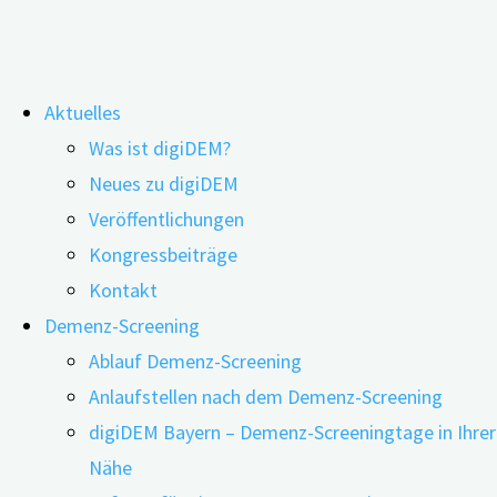
Zum
digiDEM Bayern
Aktuelles
Inhalt
Was ist digiDEM?
springen
Das digitale Demenzregister Bayern erforscht und verbessert
Neues zu digiDEM
die Angebotsstuktur für Menschen mit Demenz und deren
Veröffentlichungen
Angehörige
Kongressbeiträge
Kontakt
digiDEM Bayern®
Demenz-Screening
Ablauf Demenz-Screening
Anlaufstellen nach dem Demenz-Screening
Digitales Demenzregister Bayern
digiDEM Bayern – Demenz-Screeningtage in Ihrer
Nähe