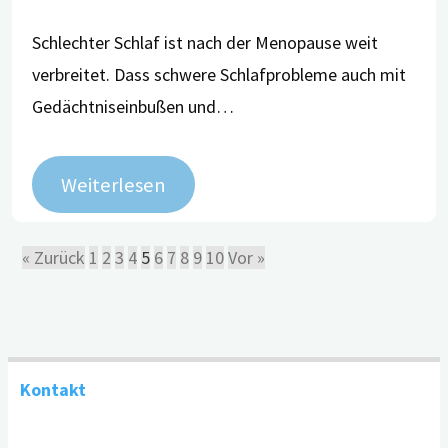
Schlechter Schlaf ist nach der Menopause weit
verbreitet. Dass schwere Schlafprobleme auch mit
Gedächtniseinbußen und…
Weiterlesen
« Zurück
1
2
3
4
5
6
7
8
9
10
Vor »
Kontakt