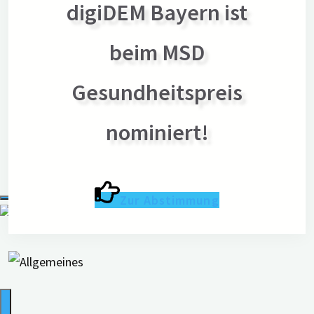
Pressebereich
digiDEM Bayern ist
Pressemitteilungen
beim MSD
Über digiDEM Bayern
Bildmaterial & Logos
Gesundheitspreis
Pressekontakt
Newsletter
nominiert!
Suche
Zur Abstimmung
nach: