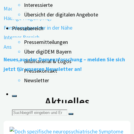
Interessierte
Machen Sie mit!
Übersicht der digitalen Angebote
Häufige Fragen (FAQ)
Forschungspartner in der Nähe
Pressebereich
Interner Bereich
Pressemitteilungen
Ansprechpartner
Über digiDEM Bayern
Neues aus der Demenzforschung – melden Sie sich
Bildmaterial & Logos
jetzt für unseren Newsletter an!
Pressekontakt
Newsletter
Aktuelles
Suche
nach: