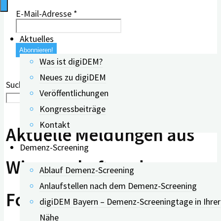
E-Mail-Adresse
*
Aktuelles
Was ist digiDEM?
Neues zu digiDEM
Suchen in wissenschaftlichen Meldungen:
Veröffentlichungen
Suchen
Kongressbeiträge
Kontakt
Aktuelle Meldungen aus
Demenz-Screening
Wissenschaft und
Ablauf Demenz-Screening
Anlaufstellen nach dem Demenz-Screening
Forschung
digiDEM Bayern – Demenz-Screeningtage in Ihrer
Nähe