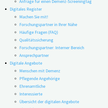
Anfrage für einen Demenz-Screeningtag
Digitales Register
Machen Sie mit!
Forschungspartner in Ihrer Nähe
Anmeldung
Häufige Fragen (FAQ)
Qualitätssicherung
Forschungspartner: Interner Bereich
Möchten Sie auf dem Laufenden bleiben zu aktuellen
Ansprechpartner
Themen rund um die Demenzforschung? Dann
Digitale Angebote
abonnieren Sie unseren „Science Watch-Newsletter –
Menschen mit Demenz
wissenschaftliche Informationen leicht verständlich
Pflegende Angehörige
aufbereitet“. Er enthält Neuigkeiten aus der
Ehrenamtliche
internationalen Fachliteratur, von Informationen zur
Interessierte
Prävention und zu vermeidbaren Risikofaktoren über
Übersicht der digitalen Angebote
Fragen zum Umgang mit Demenzerkrankungen bis hin