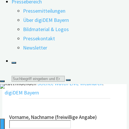
Pressebereich
zu digitalen Angeboten. Regelmäßig werden auch
Pressemitteilungen
Schwerpunkt-Themen behandelt, etwa Ernährung,
Über digiDEM Bayern
Hören/Sehen oder Sexualität. Bei den Inhalten handelt
Bildmaterial & Logos
es sich um wissenschaftlich gesicherte Erkenntnisse, die
Pressekontakt
in allgemeinverständlicher Sprache aufbereitet und kurz
Newsletter
zusammengefasst werden.
Zudem erhalten Sie nach Anmeldung zu unserem
Newsletter auch die Einladungen zu unseren regelmäßig
Suche
stattfindenden
Science Watch LIVE Webinaren
.
nach:
Vorname, Nachname (freiwillige Angabe)