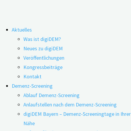
Zum
Aktuelles
Inhalt
Blut-Biomarker-Tests für die Demenz-
Was ist digiDEM?
springen
Neues zu digiDEM
Früherkennung
Veröffentlichungen
Kongressbeiträge
Kontakt
Demenz-Screening
Ablauf Demenz-Screening
Anlaufstellen nach dem Demenz-Screening
digiDEM Bayern – Demenz-Screeningtage in Ihrer
Nähe