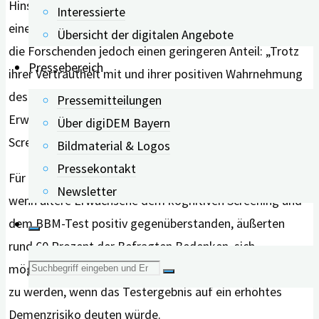
Hinsichtlich der Frage, ob sie sich im vergangenen Jahr
Interessierte
einer solchen Testung unterzogen haben, beschreiben
Übersicht der digitalen Angebote
die Forschenden jedoch einen geringeren Anteil: „Trotz
Pressebereich
ihrer Vertrautheit mit und ihrer positiven Wahrnehmung
des kognitiven Screenings gab nur einer von fünf älteren
Pressemitteilungen
Erwachsenen an, im vergangenen Jahr ein kognitives
Über digiDEM Bayern
Screening erhalten zu haben.“
Bildmaterial & Logos
Pressekontakt
Für beide Tests ließ sich zusammenfassend sagen: Auch
Newsletter
wenn ältere Erwachsene dem kognitiven Screening und
dem BBM-Test positiv gegenüberstanden, äußerten
rund 60 Prozent der Befragten Bedenken, sich
Suche
möglicherweise gestresst zu fühlen oder stigmatisiert
zu werden, wenn das Testergebnis auf ein erhöhtes
nach:
Demenzrisiko deuten würde.