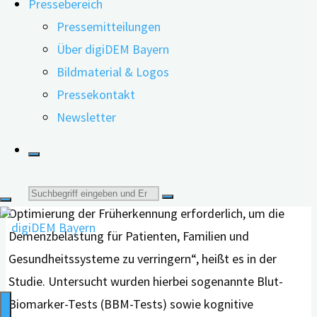
Pressebereich
Wie vertraut US-Bürgerinnen und Bürger im Alter
Pressemitteilungen
zwischen 65 und 80 Jahren mit Tests zur Früherkennung
Über digiDEM Bayern
von Demenz sind und welche Erfahrungen sie hierbei
Bildmaterial & Logos
gemacht haben, hat eine aktuelle US-amerikanische
Pressekontakt
Studie untersucht. Das Ziel der Forschenden war es, die
Newsletter
öffentliche Meinung über aktuelle Instrumente zur
Früherkennung von Demenz zu analysieren. „Da die
Demenz-Prävalenz mit der wachsenden älteren
Bevölkerung zunimmt, sind dringend Strategien zur
Suche
Optimierung der Früherkennung erforderlich, um die
nach:
Demenzbelastung für Patienten, Familien und
Gesundheitssysteme zu verringern“, heißt es in der
Studie. Untersucht wurden hierbei sogenannte Blut-
Biomarker-Tests (BBM-Tests) sowie kognitive