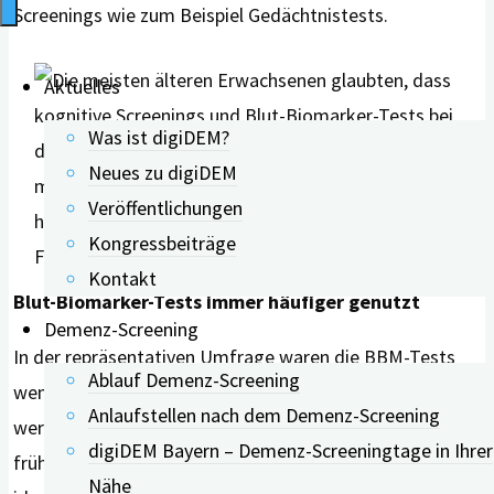
Screenings wie zum Beispiel Gedächtnistests.
Aktuelles
Was ist digiDEM?
Neues zu digiDEM
Veröffentlichungen
Kongressbeiträge
Foto: Shutterstock
Kontakt
Blut-Biomarker-Tests immer häufiger genutzt
Demenz-Screening
In der repräsentativen Umfrage waren die BBM-Tests
Ablauf Demenz-Screening
weniger bekannt als kognitive Screenings. In den USA
Anlaufstellen nach dem Demenz-Screening
werden diese Testungen immer häufiger genutzt,
um
digiDEM Bayern – Demenz-Screeningtage in Ihrer
frühe neuropathologische Veränderungen zu
Nähe