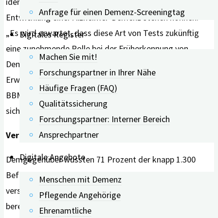
identifizieren, die in Zusammenhang mit der
Anfrage für einen Demenz-Screeningtag
Entwicklung einer Alzheimer-Demenz stehen können.
„Es wird erwartet, dass diese Art von Tests zukünftig
Digitales Register
eine zunehmende Rolle bei der Früherkennung von
Machen Sie mit!
Demenz spielen wird.“ 81 Prozent der befragten älteren
Forschungspartner in Ihrer Nähe
Erwachsenen waren sich jedoch über die Bedeutung des
Häufige Fragen (FAQ)
BBM-Tests nicht im Klaren und nur neun Prozent würden
Qualitätssicherung
sich sofort testen lassen.
Forschungspartner: Interner Bereich
Ansprechpartner
Vertraut mit kognitiven Screenings
Digitale Angebote
Demgegenüber wussten 71 Prozent der knapp 1.300
Befragten, was unter kognitivem Screening zu
Menschen mit Demenz
verstehen ist. 41 Prozent gaben an, in der Vergangenheit
Pflegende Angehörige
bereits mindestens einmal getestet worden zu sein.
Ehrenamtliche