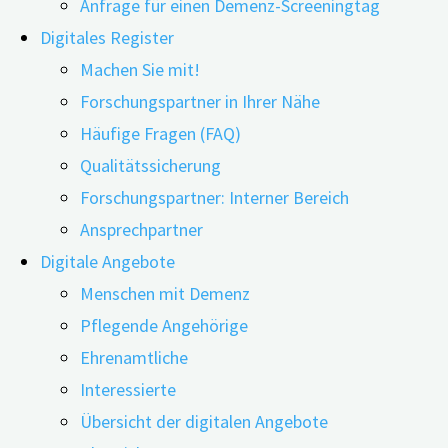
Anfrage für einen Demenz-Screeningtag
Digitales Register
Machen Sie mit!
Forschungspartner in Ihrer Nähe
Häufige Fragen (FAQ)
27.02.2025
23.06.2026
Qualitätssicherung
Blut-Biomarker-Tests und kognitive Screenings:
Forschungspartner: Interner Bereich
Inwiefern werden diese Tests zur Demenz-
Ansprechpartner
Früherkennung eigentlich in der Bevölkerung
Digitale Angebote
wahrgenommen? Welche Erfahrungen haben ältere
Menschen mit Demenz
Menschen damit gemacht? In einer US-
Pflegende Angehörige
amerikanischen Studie, die im Januar 2025
Ehrenamtliche
publiziert wurde, haben Forschende interessante
Interessierte
Erkenntnisse zutage gefördert.
Übersicht der digitalen Angebote