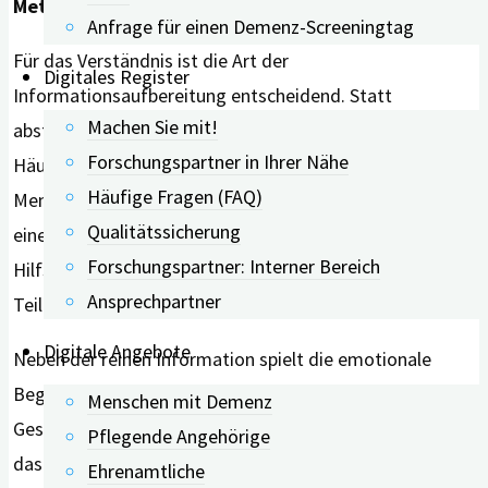
Methode
Anfrage für einen Demenz-Screeningtag
Für das Verständnis ist die Art der
Digitales Register
Informationsaufbereitung entscheidend. Statt
Machen Sie mit!
abstrakter Prozentzahlen sollten natürliche
Forschungspartner in Ihrer Nähe
Häufigkeiten genutzt werden, wie etwa: „Von 100
Häufige Fragen (FAQ)
Menschen mit einer MCI entwickeln etwa 15 innerhalb
Qualitätssicherung
eines Jahres eine Demenz“. In Kombination mit visuellen
Forschungspartner: Interner Bereich
Hilfsmitteln verbessert dies die Erinnerungsleistung der
Ansprechpartner
Teilnehmenden signifikant.
Digitale Angebote
Neben der reinen Information spielt die emotionale
Begleitung eine messbare Rolle für die psychische
Menschen mit Demenz
Gesundheit. Ein empathischer Beziehungsaufbau sowie
Pflegende Angehörige
das Zulassen von Emotionen können das Risiko für
Ehrenamtliche