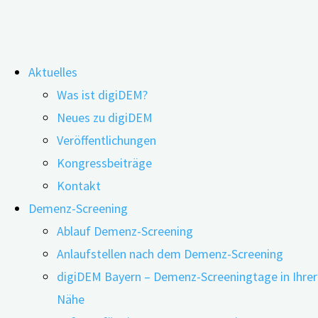
Zum
Aktuelles
Inhalt
Was ist digiDEM?
springen
Wie sollte eine Demenz-Diagnose
Neues zu digiDEM
Veröffentlichungen
kommuniziert werden?
Kongressbeiträge
Kontakt
Demenz-Screening
Ablauf Demenz-Screening
Anlaufstellen nach dem Demenz-Screening
digiDEM Bayern – Demenz-Screeningtage in Ihrer
Nähe