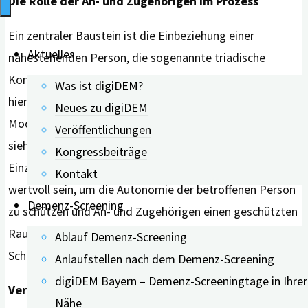
Die Rolle der An- und Zugehörigen im Prozess
Ein zentraler Baustein ist die Einbeziehung einer
Aktuelles
nahestehenden Person, die sogenannte triadische
Kommunikation. Die Untersuchung unterscheidet
Was ist digiDEM?
hierbei zwei Ansätze: Während beim kollaborativen
Neues zu digiDEM
Modell alle Beteiligten gemeinsam beraten werden,
Veröffentlichungen
sieht der trennende Ansatz vorbereitende
Kongressbeiträge
Einzelgespräche vor. Dieser Weg kann besonders
Kontakt
wertvoll sein, um die Autonomie der betroffenen Person
Demenz-Screening
zu schützen und An- und Zugehörigen einen geschützten
Raum für Beobachtungen zu geben, die sie sonst aus
Ablauf Demenz-Screening
Scham zurückhalten würden.
Anlaufstellen nach dem Demenz-Screening
digiDEM Bayern – Demenz-Screeningtage in Ihrer
Verständliche Zahlen und die „Teach-back“-
Nähe