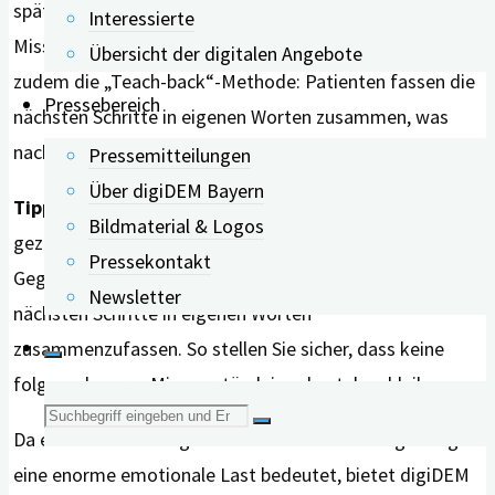
spätere Depressionen und Ängste senken. Um
Interessierte
Missverständnisse zu vermeiden, empfiehlt die Studie
Übersicht der digitalen Angebote
zudem die „Teach-back“-Methode: Patienten fassen die
Pressebereich
nächsten Schritte in eigenen Worten zusammen, was
nachweislich die Zufriedenheit mit der Beratung erhöht.
Pressemitteilungen
Über digiDEM Bayern
Tipp für die Praxis:
Nutzen Sie im Diagnosegespräch
Bildmaterial & Logos
gezielt die „Teach-back“-Methode: Bitten Sie Ihr
Pressekontakt
Gegenüber am Ende, die wichtigsten Punkte und
Newsletter
nächsten Schritte in eigenen Worten
zusammenzufassen. So stellen Sie sicher, dass keine
folgenschweren Missverständnisse bestehen bleiben.
Suche
Da eine Demenz-Diagnose auch für An- und Zugehörige
eine enorme emotionale Last bedeutet, bietet digiDEM
nach: