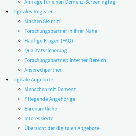
Anfrage für einen Demenz-Screeningtag
Digitales Register
Machen Sie mit!
Forschungspartner in Ihrer Nähe
25.03.2026
25.03.2026
Häufige Fragen (FAQ)
Qualitätssicherung
Die Mitteilung einer Demenz-Diagnose oder einer
Forschungspartner: Interner Bereich
leichten kognitiven Beeinträchtigung (MCI) ist ein
Ansprechpartner
einschneidender Moment, der das Leben der
Digitale Angebote
Betroffenen und ihrer An- und Zugehörigen
Menschen mit Demenz
grundlegend verändert. Um Fachkräften
Pflegende Angehörige
evidenzbasierte Strategien für diese sensible
Ehrenamtliche
Aufgabe an die Hand zu geben, hat ein
Interessierte
Forschungsteam der University of Pennsylvania 23
Übersicht der digitalen Angebote
Studien zur Thematik systematisch ausgewertet.