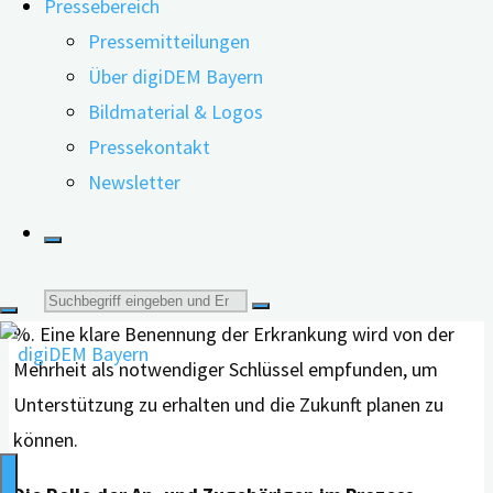
Pressebereich
Patienten wünschen sich eine offene
Pressemitteilungen
Aufklärung
Über digiDEM Bayern
Foto:
Bildmaterial & Logos
Shutterstock
Oft zögern Mediziner, die Diagnose offen
Pressekontakt
auszusprechen, um Betroffene nicht zu belasten. Die
Newsletter
analysierten Daten zeigen jedoch, dass über 85 % der
Patienten in Gedächtnisambulanzen ausdrücklich über
ihren kognitiven Status aufgeklärt werden möchten. Bei
Suche
kognitiv gesunden älteren Erwachsenen sind es sogar 90
%. Eine klare Benennung der Erkrankung wird von der
nach:
Mehrheit als notwendiger Schlüssel empfunden, um
Unterstützung zu erhalten und die Zukunft planen zu
können.