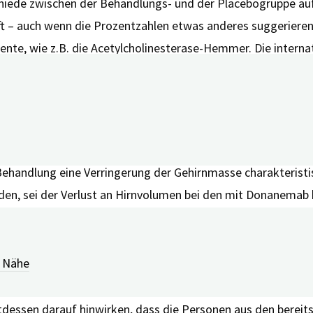
iede zwischen der Behandlungs- und der Placebogruppe auf 
ft – auch wenn die Prozentzahlen etwas anderes suggerieren
ente, wie z.B. die Acetylcholinesterase-Hemmer. Die interna
t von Donanemab bestätigt.
ngen. In den Studien waren die Personen, die die neuen Me
) im Gehirn betroffen. Dies würde in den Zulassungsstudien a
m Verlauf von selbst auflösen würden. Da diese Teilnehmend
er Behandlung eine Verringerung der Gehirnmasse charakterist
en, sei der Verlust an Hirnvolumen bei den mit Donanemab 
r Nähe
Forschungsgruppe keine Empfehlung für den Einsatz der neu
tdessen darauf hinwirken, dass die Personen aus den bereit