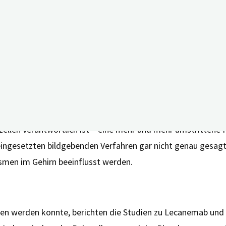
en im Gehirn soll das Medikament das Fortschreiten der Er
in ähnliches Medikament von der Europäischen Arzneimitte
sstudien der drei Medikamente Aducanumab, Lecanemab un
n geblickt.
rung von Amyloid-Ablagerungen im Gehirn beschrieben. Dies g
llen verantwortlich ist – eine mehr und mehr umstrittene Hyp
ingesetzten bildgebenden Verfahren gar nicht genau gesagt
smen im Gehirn beeinflusst werden.
n werden konnte, berichten die Studien zu Lecanemab un