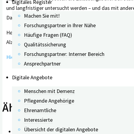
Digitales Register
und langfristiger untersucht werden – und das mit ander
Machen Sie mit!
Daten für eine unabhängige Bewertung frei zugänglich z
Forschungspartner in Ihrer Nähe
Høilund-Carlsen PF, Alavi A, Barrio JR, Castellani RJ, Co
Häufige Fragen (FAQ)
Alzheimer’s drug with risk and uncertain benefit. Ageing
Qualitätssicherung
Forschungspartner: Interner Bereich
Hier geht es zum Artikel von Prof. Poul F. Høilund-Carlsen
Ansprechpartner
Digitale Angebote
Menschen mit Demenz
Pflegende Angehörige
Ähnliche Beiträge
Ehrenamtliche
Interessierte
Übersicht der digitalen Angebote
0