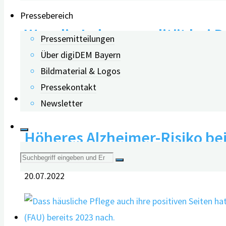
Pressebereich
Was die Lebensqualität bei 
Pressemitteilungen
Über digiDEM Bayern
Bildmaterial & Logos
25.06.2026
Pressekontakt
Newsletter
Höheres Alzheimer-Risiko be
Suche
20.07.2022
nach: