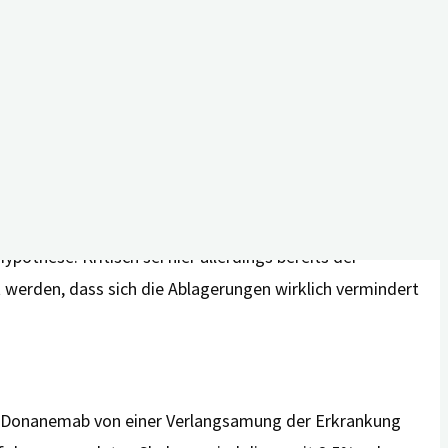
krankung verlangsamen. Zur Vorgeschichte: im Juli 2024
lbehörde (EMA) nicht zugelassen.
d Donanemab nun genauer unter die Lupe genommen –
eht zurück auf die Annahme, dass ein diesen Ablagerungen
othese. Kritisch sei hier allerdings bereits der
 werden, dass sich die Ablagerungen wirklich vermindert
d Donanemab von einer Verlangsamung der Erkrankung