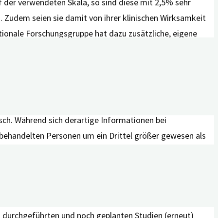
der verwendeten Skala, so sind diese mit 2,5% sehr
. Zudem seien sie damit von ihrer klinischen Wirksamkeit
tionale Forschungsgruppe hat dazu zusätzliche, eigene
dikamente bekamen, häufiger von
llerdings nicht ausreichend berücksichtigt, da sich
en zudem aus den Studien ausscheiden, könnten die
isch. Während sich derartige Informationen bei
behandelten Personen um ein Drittel größer gewesen als
en Alzheimer-Medikamente ab. Bevor weitere Medikamente
s durchgeführten und noch geplanten Studien (erneut)