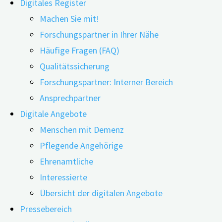
Digitales Register
Machen Sie mit!
Forschungspartner in Ihrer Nähe
Häufige Fragen (FAQ)
15.10.2024
24.06.2026
Qualitätssicherung
Forschungspartner: Interner Bereich
In der dritten Ausgabe unseres neuen Sonder-Newslette
Ansprechpartner
bei digiDEM Bayern
, mit der Veröffentlichung von Wiss
Digitale Angebote
in Dänemark.
Menschen mit Demenz
Pflegende Angehörige
In dem Artikel mit dem Titel
Donanemab, another anti-Alzh
Ehrenamtliche
Medikamente mit Schwerpunkt auf dem jüngst in den US
Interessierte
Lesen Sie jetzt den Beitrag von Dr. Nikolas Dietzel:
Übersicht der digitalen Angebote
Pressebereich
In der Europäischen Union wird derzeit die Zulassung von