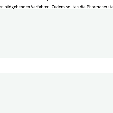
en bildgebenden Verfahren. Zudem sollten die Pharmaherstell
u machen.
sta T, Herrup K, Kepp KP, Neve RL, Perry G, Revheim ME, Roba
 Res Rev. 2024 Aug;99:102348. doi: 10.1016/j.arr.2024.10234
.