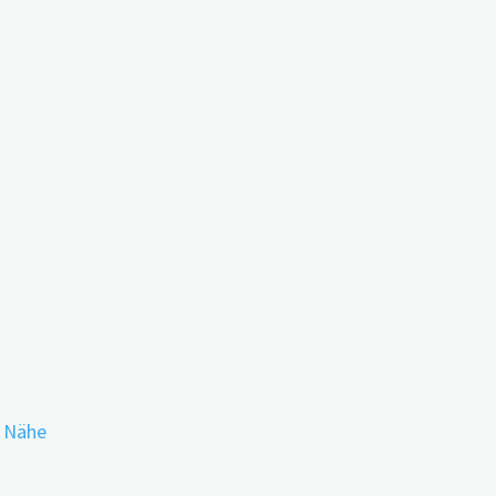
 Neue Medikamente gegen
lternative oder
r Nähe