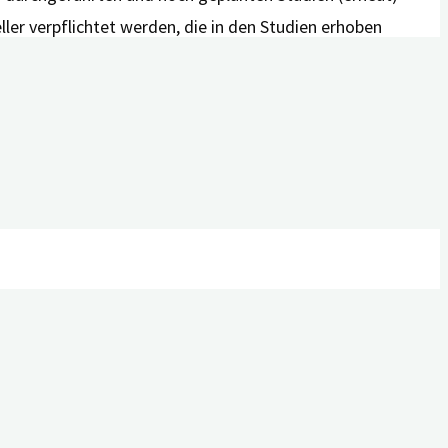
er verpflichtet werden, die in den Studien erhoben
kis NK, Sensi SL, Vissel B. Donanemab, another anti-
8. Epub 2024 Jun 1. PMID: 38830549.