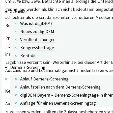
um 27% bzw. 36%. Betrachte man allerdings die Untersch
gering und werden als klinisch nicht bedeutsam eingestu
Aktuelles
schlechter als die seit Jahrzehnten verfügbaren Medikam
Was ist digiDEM?
Berechnungen durchgeführt und die geringe Wirksamkei
Neues zu digiDEM
Problematisch seien zudem die potenziellen Nebenwirku
Veröffentlichungen
Flüssigkeitseinlagerungen (ARIA-E) und Blutungen (ARIA-H
Kongressbeiträge
insbesondere die Flüssigkeitseinlagerungen angeblich i
Kontakt
Ergebnisse verzerrt sein. Weiterhin sei bei dieser Art d
Demenz-Screening
Aducanumab und Lecanemab gar nicht finden lassen würd
in der Placebogruppe.
Ablauf Demenz-Screening
Anlaufstellen nach dem Demenz-Screening
Keine Empfehlung für Medikamente
digiDEM Bayern – Demenz-Screeningtage in Ihre
Anfrage für einen Demenz-Screeningtag
Aufgrund der vielen Nachteile gibt die internationale 
zugelassen werden, sollten die Zulassungsbehörden stat