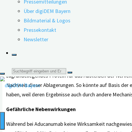
Pressemitteilungen
Reduzierung der Alzheimer-typischen Amyloid-Ablagerung
Über digiDEM Bayern
wurde mit Lecanemab (Handelsname: Leqembi®) bereits e
Bildmaterial & Logos
Hilfreiche Medikamente oder Mogelpackungen?
Pressekontakt
Newsletter
Ein internationales Forschungsteam hat die Zulassung
und dabei insbesondere auf die möglichen Nebenwirkunge
Alle drei Antikörper haben in ihren Studien die Reduzie
Suche
zugrundeliegendes Protein für das Absterben der Nervenze
Nachweis dieser Ablagerungen. So könnte auf Basis der e
nach:
haben, weil deren Ergebnisse auch durch andere Mechani
Gefährliche Nebenwirkungen
Während bei Aducanumab keine Wirksamkeit nachgewiese