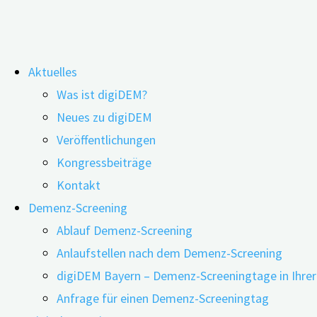
Zum
Aktuelles
Inhalt
digiDEM Bayern SCHLAGLICHT_03:
Was ist digiDEM?
springen
Neues zu digiDEM
Demenz – Hilfreiche Behandlungsa
Veröffentlichungen
Kongressbeiträge
Mogelpackung?
Kontakt
Demenz-Screening
Ablauf Demenz-Screening
Anlaufstellen nach dem Demenz-Screening
digiDEM Bayern – Demenz-Screeningtage in Ihre
Anfrage für einen Demenz-Screeningtag