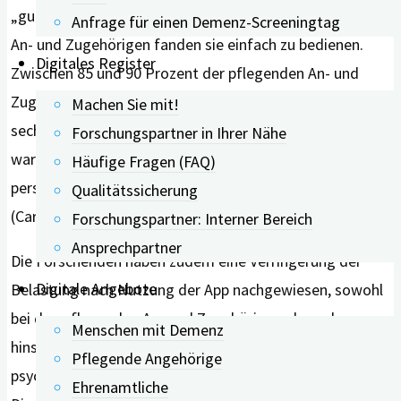
„gut bis exzellent“ entspricht. Die meisten pflegenden
Anfrage für einen Demenz-Screeningtag
An- und Zugehörigen fanden sie einfach zu bedienen.
Digitales Register
Zwischen 85 und 90 Prozent der pflegenden An- und
Zugehörigen gaben an, die App auch in den nächsten
Machen Sie mit!
sechs Monaten nutzen zu wollen. Besonders hilfreich
Forschungspartner in Ihrer Nähe
war die Kombination aus digitalen Informationen und
Häufige Fragen (FAQ)
persönlicher Unterstützung durch eine Pflegefachkraft
Qualitätssicherung
(Care Coach).
Forschungspartner: Interner Bereich
Ansprechpartner
Die Forschenden haben zudem eine Verringerung der
Digitale Angebote
Belastung nach Nutzung der App nachgewiesen, sowohl
bei den pflegenden An- und Zugehörigen als auch
Menschen mit Demenz
hinsichtlich der verhaltensbezogenen und
Pflegende Angehörige
psychologischen Symptome der erkrankten Personen.
Ehrenamtliche