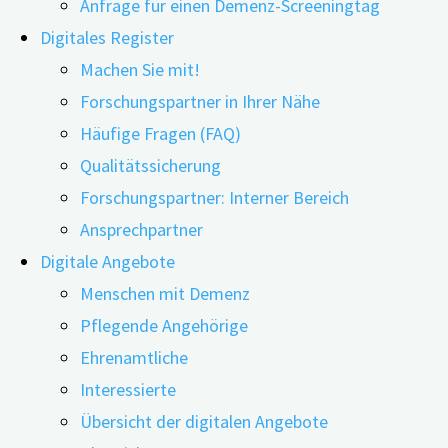
Anfrage für einen Demenz-Screeningtag
Digitales Register
Machen Sie mit!
Forschungspartner in Ihrer Nähe
Häufige Fragen (FAQ)
15.07.2025
24.06.2026
Qualitätssicherung
Unruhe, Aggressionen oder Halluzinationen –
Forschungspartner: Interner Bereich
sogenannte verhaltensbezogene und psychologische
Ansprechpartner
Symptome bei Demenz („Behavioral and Psychological
Digitale Angebote
Symptoms of Dementia“, kurz BPSD) treten bei rund 90
Menschen mit Demenz
Prozent der Betroffenen auf. Sowohl für Menschen mit
Pflegende Angehörige
Demenz als auch ihre pflegenden An- und Zugehörigen
Ehrenamtliche
stellt dies eine große Belastung dar. Doch inwiefern
Interessierte
können digitale Hilfsmittel wie zum Beispiel Apps und
Übersicht der digitalen Angebote
nicht-pharmakologische, technologiegestützte