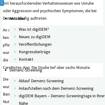
mit
herausfordernden Verhaltensweisen wie Unruh
e
oder Aggression und psychischen Symptomen, die bei
Demenz häufig auftreten.
Aktuelles
Was ist digiDEM?
An der Studie nahmen 53 sogenannte Dyaden –
Neues zu digiDEM
bestehend aus einer Person mit Demenz und einer
Veröffentlichungen
pflegenden Bezugsperson – teil. Die Teilnehmenden
Kongressbeiträge
wurden in zwei Gruppen eingeteilt: Eine Gruppe erhielt
Kontakt
die übliche Versorgung, die andere erhielt die Brain
CareNotes-App. Die Studie lief über sechs Monate.
Demenz-Screening
Die Ergebnisse zeigten, dass die App gut angenommen
Ablauf Demenz-Screening
wurde. Auf einer Skala von Null bis 100 lag die
Anlaufstellen nach dem Demenz-Screening
Benutzerfreundlichkeit der App nach sechsmonatiger
digiDEM Bayern – Demenz-Screeningtage in Ihrer
Nutzung bei knapp über 72, was einer Bewertung von
Nähe