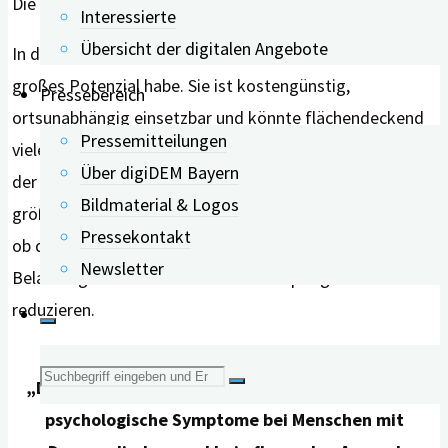
Die Ergebnisse waren allerdings nicht signifikant.
Interessierte
Übersicht der digitalen Angebote
In der Studie betonten die Forschenden, dass die App ein
großes Potenzial habe. Sie ist kostengünstig,
Pressebereich
ortsunabhängig einsetzbar und könnte flächendeckend
Pressemitteilungen
vielen Pflegenden den Alltag erleichtern. Nach Ansicht
Über digiDEM Bayern
der Forschenden sind allerdings weitere Studien mit
Bildmaterial & Logos
größeren Teilnehmendenzahlen nötig, um zu erforschen,
Pressekontakt
ob die App Brain CareNotes langfristig helfen kann,
Newsletter
Belastung und Stress bei der Demenzpflege zu
reduzieren.
Suche
„
Digitale Helfer können verhaltensbezogene und
psychologische
Symptome bei Menschen mit
nach: