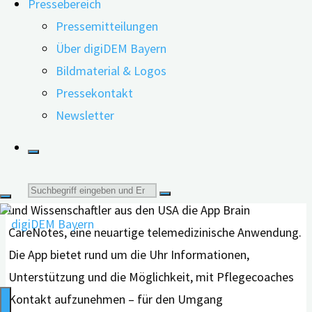
Pressebereich
Behandlungen für Entlastung bei pflegenden An- und
Pressemitteilungen
Zugehörigen und eine Verbesserung des Wohlbefindens
Über digiDEM Bayern
gefährdeter Zielgruppen sorgen? Wie wirksam sind sie,
Bildmaterial & Logos
welches Potenzial steckt in ihnen? Mit diesen
Pressekontakt
Fragestellungen haben sich zwei wissenschaftliche
Newsletter
Publikationen befasst – eine Pilotstudie aus den USA
und eine Studie aus Korea.
In einer Pilotstudie untersuchten Wissenschaftlerinnen
Suche
und Wissenschaftler aus den USA die App Brain
nach:
CareNotes, eine neuartige telemedizinische Anwendung.
Die App bietet rund um die Uhr Informationen,
Unterstützung und die Möglichkeit, mit Pflegecoaches
Kontakt aufzunehmen – für den Umgang