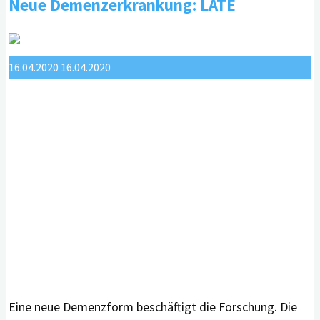
Neue Demenzerkrankung: LATE
erbliche
Alzheimer-
Demenz
16.04.2020
16.04.2020
gescheitert"
Eine neue Demenzform beschäftigt die Forschung. Die