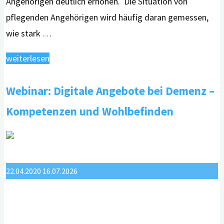
Angehörigen deutlich erhöhen. Die Situation von
pflegenden Angehörigen wird häufig daran gemessen,
wie stark …
"Wie
weiterlesen
wirken
Webinar: Digitale Angebote bei Demenz –
sich
Begleiterkrankungen
Kompetenzen und Wohlbefinden
von
Menschen
mit
Demenz
22.04.2020
16.07.2026
auf
pflegende
Angehörige