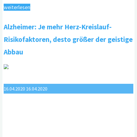
"Webinar:
weiterlesen
Digitale
Alzheimer: Je mehr Herz-Kreislauf-
Angebote
bei
Risikofaktoren, desto größer der geistige
Demenz
Abbau
–
Kompetenzen
und
Wohlbefinden"
16.04.2020
16.04.2020