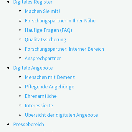
Digitales Register
Machen Sie mit!
Forschungspartner in Ihrer Nähe
Häufige Fragen (FAQ)
Qualitätssicherung
Forschungspartner: Interner Bereich
Ansprechpartner
Digitale Angebote
Gibt die Sprache eines Menschen Aufschluss darüber, ob
Menschen mit Demenz
er geistige Beeinträchtigungen entwickelt? Das wollten
Pflegende Angehörige
Forscher*innen aus Japan herausfinden und setzten
Ehrenamtliche
dazu Sprachanalysen ein. Akustische Merkmale sollten
Interessierte
dabei helfen, Personen mit geistigen
Übersicht der digitalen Angebote
Beeinträchtigungen von gesunden zu unterscheiden.
Pressebereich
Für die Prävention von Alzheimer-Erkrankungen ist es