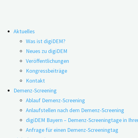
Zum
Aktuelles
Inhalt
Schlagwort:
Demenz
Was ist digiDEM?
springen
Neues zu digiDEM
Veröffentlichungen
Sprachanalyse zur Früherkennung von
Kongressbeiträge
geistigen Beeinträchtigungen?
Kontakt
Demenz-Screening
Ablauf Demenz-Screening
Anlaufstellen nach dem Demenz-Screening
05.05.2020
06.05.2020
digiDEM Bayern – Demenz-Screeningtage in Ihre
Anfrage für einen Demenz-Screeningtag