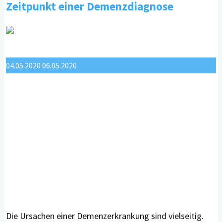
Vorhersage
Zeitpunkt einer Demenzdiagnose
von
herausforderndem
Verhalten"
04.05.2020
06.05.2020
Die Ursachen einer Demenzerkrankung sind vielseitig.