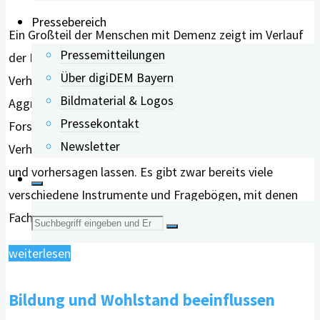
Pressebereich
Ein Großteil der Menschen mit Demenz zeigt im Verlauf
Pressemitteilungen
der Erkrankung sogenanntes “herausforderndes
Über digiDEM Bayern
Verhalten”. Dazu zählen etwa Unruhe, Apathie,
Bildmaterial & Logos
Aggression oder Schlafprobleme. Ein deutsches
Pressekontakt
Forscherteam hat untersucht, ob sich solche
Newsletter
Verhaltensweisen mit technischen Hilfsmitteln erkennen
und vorhersagen lassen. Es gibt zwar bereits viele
verschiedene Instrumente und Fragebögen, mit denen
Fachleute …
Suche
"Sensorgestützte
weiterlesen
nach:
Systeme
Bildung und Wohlstand beeinflussen
zur