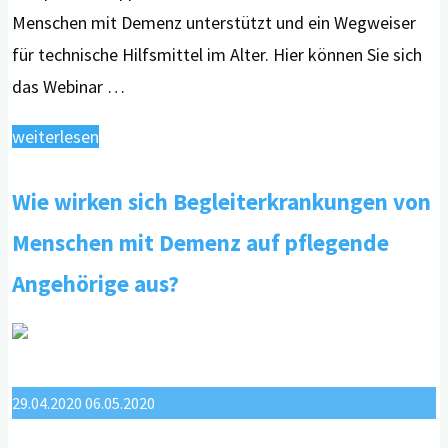
Menschen mit Demenz unterstützt und ein Wegweiser
für technische Hilfsmittel im Alter. Hier können Sie sich
das Webinar …
"Webinar:
weiterlesen
Digitale
Wie wirken sich Begleiterkrankungen von
Angebote
bei
Menschen mit Demenz auf pflegende
Demenz
Angehörige aus?
–
Sicherheit
und
Austausch"
29.04.2020
06.05.2020