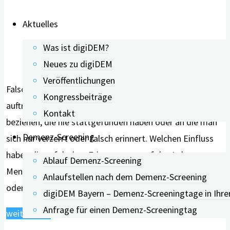
Aktuelles
Was ist digiDEM?
Neues zu digiDEM
Veröffentlichungen
Falsche Erinnerungen können in verschiedenen Formen
Kongressbeiträge
auftreten. Sie können sich zum Beispiel auf Ereignisse
Kontakt
beziehen, die nie stattgefunden haben oder an die man
Demenz-Screening
sich nur verzerrt oder falsch erinnert. Welchen Einfluss
haben diese falschen Erinnerungen auf das Leben von
Ablauf Demenz-Screening
Menschen mit leichten kognitiven Beeinträchtigungen
Anlaufstellen nach dem Demenz-Screening
oder Menschen mit Demenz im Vergleich …
digiDEM Bayern – Demenz-Screeningtage in Ihre
Anfrage für einen Demenz-Screeningtag
"Die
weiterlesen
andere