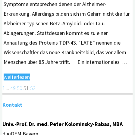
Symptome entsprechen denen der Alzheimer-
Erkrankung. Allerdings bilden sich im Gehirn nicht die für
Alzheimer typischen Beta-Amyloid- oder tau-
Ablagerungen. Stattdessen kommt es zu einer
Anhäufung des Proteins TDP-43. “LATE” nennen die
Wissenschaftler das neue Krankheitsbild, das vor allem
Menschen über 85 Jahre trifft. Ein internationales …
"Neue
weiterlesen
Demenzerkrankung:
1
...
49
50
51
52
Seitennummerierung
LATE"
Kontakt
der
Univ.-Prof. Dr. med. Peter Kolominsky-Rabas, MBA
Beiträge
digiDEM Bayern