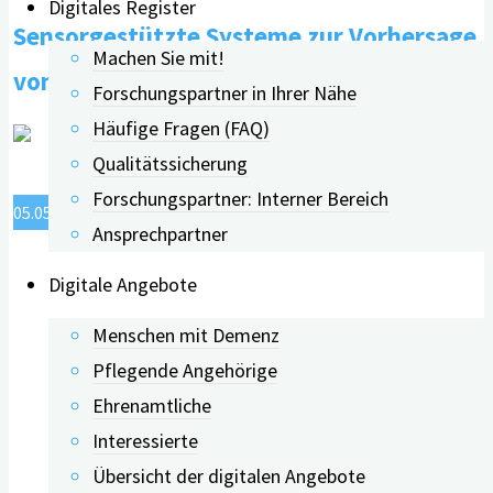
Digitales Register
Sensorgestützte Systeme zur Vorhersage
Seite
Machen Sie mit!
des
von herausforderndem Verhalten
Forschungspartner in Ihrer Nähe
Vergessens
Häufige Fragen (FAQ)
–
Qualitätssicherung
Falsche
Forschungspartner: Interner Bereich
Erinnerungen"
05.05.2020
06.05.2020
Ansprechpartner
Digitale Angebote
Menschen mit Demenz
Pflegende Angehörige
Ehrenamtliche
Interessierte
Übersicht der digitalen Angebote