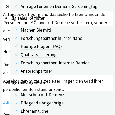
Forschenden, dass digitale Hilfsmittel nicht nur die
Anfrage für einen Demenz-Screeningtag
Alltagsbewältigung und das Sicherheitsempfinden der
Digitales Register
Personen mit MCI und mit Demenz verbessern, sondern
Machen Sie mit!
auch die Belastung der pflegenden Angehörigen
Forschungspartner in Ihrer Nähe
verringern.
Häufige Fragen (FAQ)
Nutzen Sie unsere digitalen Angebote:
Qualitätssicherung
Forschungspartner: Interner Bereich
Die digiDEM Bayern-Angehörigenampel ist
Ansprechpartner
ein kostenloser, anonymer Selbsttest, der pflegenden
Angehörigen mittels gezielter Fragen den Grad ihrer
Digitale Angebote
persönlichen Belastung anzeigt.
Menschen mit Demenz
Zur digiDEM Bayern-Angehörigenampel geht’s hier lang.
Pflegende Angehörige
Ehrenamtliche
Der Wissenstest Demenz umfasst 30