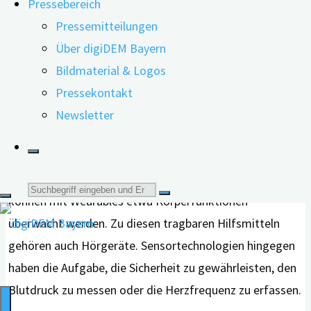
Pressebereich
Norwegen. Dort interessierten sich Forscher*innen
Pressemitteilungen
dafür, inwiefern sich das Wissen um und die praktische
Über digiDEM Bayern
Anwendung von Technologien für ältere Erwachsene mit
Bildmaterial & Logos
leichter kognitiver Beeinträchtigung (MCI) und mit
Pressekontakt
Demenz entwickelt hat.
Newsletter
Seit 2017 zeichnet sich eine Verschiebung ab: weg von
separaten Geräten zuhause hin zu Technologien, die sich
am Körper tragen lassen, heißt es in der Studie. So
Suche
können mit Wearables etwa Körperfunktionen
überwacht werden. Zu diesen tragbaren Hilfsmitteln
nach:
gehören auch Hörgeräte. Sensortechnologien hingegen
haben die Aufgabe,
die Sicherheit zu gewährleisten, den
Blutdruck zu messen oder die Herzfrequenz zu erfassen.