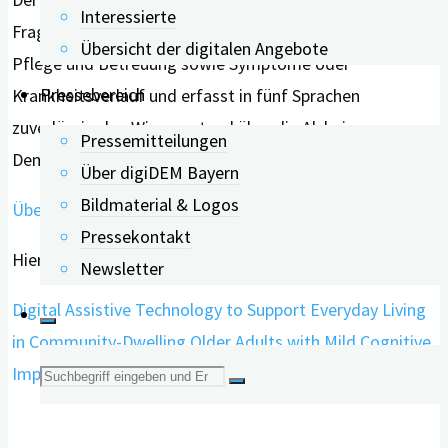
Interessierte
Fragen, zum Beispiel aus den Bereichen Risikofaktoren,
Übersicht der digitalen Angebote
Pflege und Betreuung sowie Symptome oder
Pressebereich
Krankheitsverlauf und erfasst in fünf Sprachen
zuverlässig den Wissensstand über die Alzheimer-
Pressemitteilungen
Demenz.
Über digiDEM Bayern
Bildmaterial & Logos
Überprüfen Sie hier Ihr Wissen über Demenz
.
Pressekontakt
Hier geht’s zur Studie:
Newsletter
Digital Assistive Technology to Support Everyday Living
in Community-Dwelling Older Adults with Mild Cognitive
Suche
Impairment and Dementia – PMC (nih.gov).
nach: