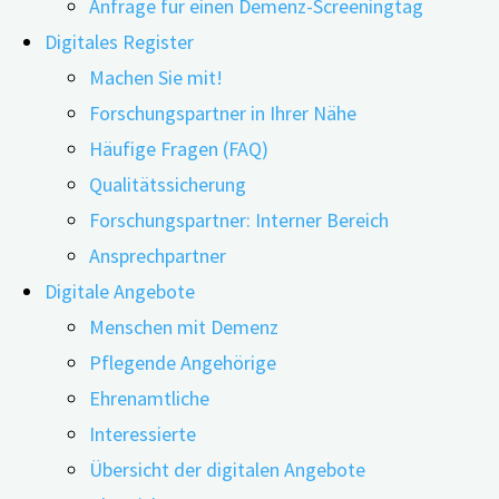
Anfrage für einen Demenz-Screeningtag
Digitales Register
Machen Sie mit!
Forschungspartner in Ihrer Nähe
14.10.2022
05.01.2023
Häufige Fragen (FAQ)
Qualitätssicherung
Tragbar, umweltfreundlich und für viele Zwecke zu
Forschungspartner: Interner Bereich
gebrauchen: Inwiefern sich digitale Hilfsmittel für
Ansprechpartner
Menschen mit MCI und Demenz weiterentwickelt
Digitale Angebote
haben, beschreibt eine Studie aus Norwegen.
Menschen mit Demenz
Pflegende Angehörige
Ehrenamtliche
Interessierte
Wie wichtig es ist, Wissen zu überprüfen und neues
Übersicht der digitalen Angebote
Wissen zu schaffen, zeigt eine aktuelle Studie aus