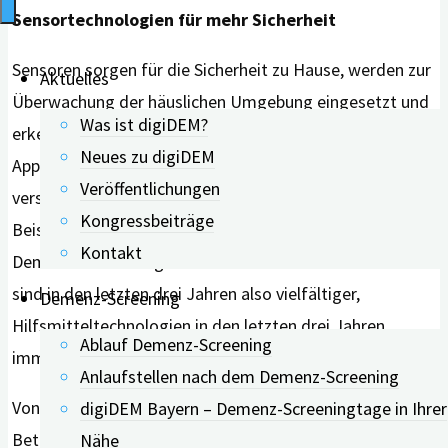
Sensortechnologien für mehr Sicherheit
Sensoren sorgen für die Sicherheit zu Hause, werden zur
Aktuelles
Überwachung der häuslichen Umgebung eingesetzt und
Was ist digiDEM?
erkennen etwa Stürze. Hinzu kommen Mobiltelefon-
Neues zu digiDEM
Apps, Tablet-Computer mit Touchscreen und
Veröffentlichungen
verschiedene andere unterstützende Geräte wie zum
Kongressbeiträge
Beispiel einen E-Book-Reader für Menschen mit MCI und
Kontakt
Demenz und für kognitiv Gesunden. Die Einsatzbereiche
sind in den letzten drei Jahren also vielfältiger,
Demenz-Screening
Hilfsmitteltechnologien in den letzten drei Jahren
Ablauf Demenz-Screening
immer multifunktionaler geworden.
Anlaufstellen nach dem Demenz-Screening
Von digitalen Hilfsmitteln profitieren nicht nur die
digiDEM Bayern – Demenz-Screeningtage in Ihrer
Betroffenen. Es werde erwartet, schreiben die
Nähe