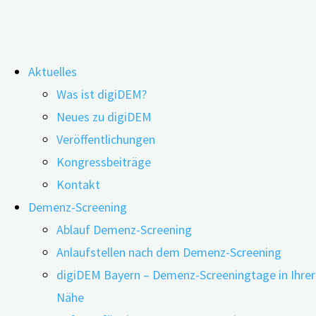
Zum
Aktuelles
Inhalt
Was ist digiDEM?
springen
Neues aus Norwegen: Digitale
Neues zu digiDEM
Veröffentlichungen
Hilfsmittel für Menschen mit MCI und
Kongressbeiträge
Demenz
Kontakt
Demenz-Screening
Ablauf Demenz-Screening
Anlaufstellen nach dem Demenz-Screening
digiDEM Bayern – Demenz-Screeningtage in Ihrer
Nähe