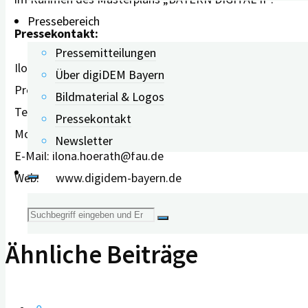
Pressebereich
Pressekontakt:
Pressemitteilungen
Ilona Hörath
Über digiDEM Bayern
Presse- und Öffentlichkeitsarbeit
Bildmaterial & Logos
Tel: +49-9131-85-35858
Pressekontakt
Mobil: +49 163-883 884 5
Newsletter
E-Mail: ilona.hoerath@fau.de
Web: www.digidem-bayern.de
Suche
Ähnliche Beiträge
nach: