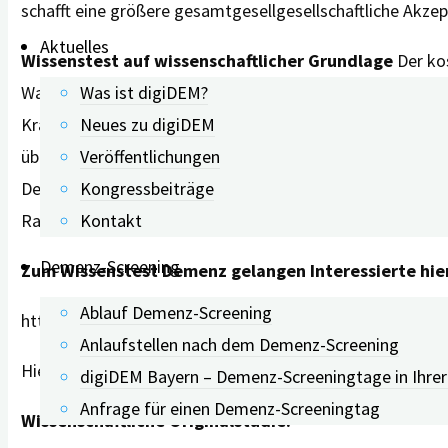
schafft eine größere gesamtgesellgesellschaftliche Akzep
Aktuelles
Wissenstest auf wissenschaftlicher Grundlage
Der kos
Washington University in St. Louis, USA. Er umfasst 30
Was ist digiDEM?
Krankheitsverlauf. Wer die Fragen mit „richtig“ oder „fa
Neues zu digiDEM
über das Gesamtergebnis. Der leichtverständliche Test da
Veröffentlichungen
Demenz-Fragebogen möchten wir dazu beitragen, Wissen 
Kongressbeiträge
Rabas zusammen
.
Kontakt
Demenz-Screening
Zum Wissenstest Demenz gelangen Interessierte hie
Ablauf Demenz-Screening
https://digidem-bayern.de/digitales-angebot-digidem-w
Anlaufstellen nach dem Demenz-Screening
Hier können Sie in der Mediathek unser
digiDEM-Bayer
digiDEM Bayern – Demenz-Screeningtage in Ihre
Anfrage für einen Demenz-Screeningtag
Wissenschaftliche Originalstudie: