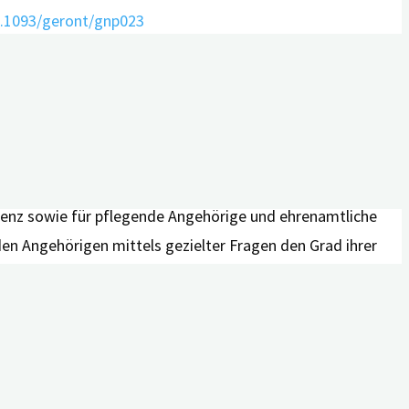
10.1093/geront/gnp023
 verstehen und die Versorgungssituation von Menschen
eeinträchtigungen oder Demenz und ihre pflegenden
enz sowie für pflegende Angehörige und ehrenamtliche
en Angehörigen mittels gezielter Fragen den Grad ihrer
teren digitalen Angeboten gehören unter anderem ein
des Universitätsklinikums Erlangen und des
hen Staatsministerium für Gesundheit und Pflege (StMGP)