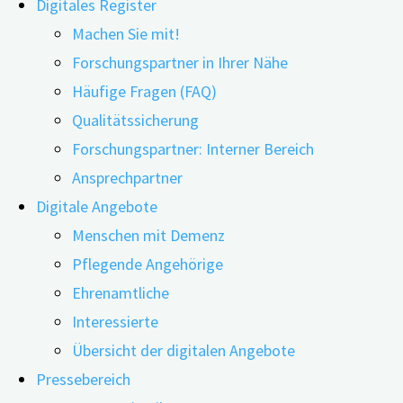
Digitales Register
Machen Sie mit!
Forschungspartner in Ihrer Nähe
Häufige Fragen (FAQ)
23.06.2022
24.06.2026
Qualitätssicherung
„Wissenstest Demenz“: So heißt das neue digitale 
Forschungspartner: Interner Bereich
Interdisziplinären Zentrum für Health Technology As
Ansprechpartner
haben. Der kostenfreie Online-Test umfasst 30 Frag
Digitale Angebote
Krankheitsverlauf. Er richtet sich an Interessierte,
Menschen mit Demenz
Alzheimer-Demenz.
Pflegende Angehörige
Ehrenamtliche
Leben Menschen mit einer Alzheimer-Demenz in Pflegehe
Interessierte
Alzheimer-Demenz erkranken? Über die häufigste Form v
Übersicht der digitalen Angebote
Doch was ist wahr, was ist falsch? Knapp 60 Prozent der
Pressebereich
geringe Gesundheitskompetenz, heißt es in einer Studie. 