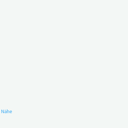
 Gesundheitskompetenz
r Nähe