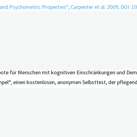
nd Psychometric Properties“, Carpenter et al. 2009, DOI: 
ayern auf, um den Langzeitverlauf der Erkrankung besser zu
rbessern. Dafür werden Menschen mit leichten kognitiven B
ebote für Menschen mit kognitiven Einschränkungen und Dem
mpel“, einen kostenlosen, anonymen Selbsttest, der pflegend
nstoß zur Veränderung der Lebenssituation gibt. Zu den wei
nce Watch-Newsletter.
ekt der Friedrich-Alexander-Universität Erlangen-Nürnberg, 
lregion Nürnberg. Gefördert wird das Projekt vom Bayerisc