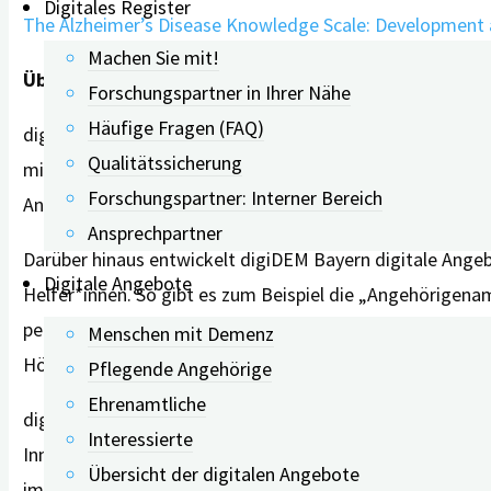
Digitales Register
The Alzheimer’s Disease Knowledge Scale: Development a
Machen Sie mit!
Über digiDEM Bayern
Forschungspartner in Ihrer Nähe
Häufige Fragen (FAQ)
digiDEM Bayern baut ein digitales Demenzregister für B
Qualitätssicherung
mit Demenz und deren Angehörigen in ganz Bayern zu ve
Forschungspartner: Interner Bereich
Angehörigen zu ihrer Situation systematisch befragt.
Ansprechpartner
Darüber hinaus entwickelt digiDEM Bayern digitale Ang
Digitale Angebote
Helfer*innen. So gibt es zum Beispiel die „Angehörigena
persönlichen Belastung anzeigt und ihnen damit einen A
Menschen mit Demenz
Hörtest, Live-Webinare inklusive Mediathek und der Scie
Pflegende Angehörige
Ehrenamtliche
digiDEM Bayern ist ein interdisziplinäres Forschungsproj
Interessierte
Innovationsclusters Medical Valley Europäische Metropo
Übersicht der digitalen Angebote
im Rahmen des Masterplans „BAYERN DIGITAL II“.