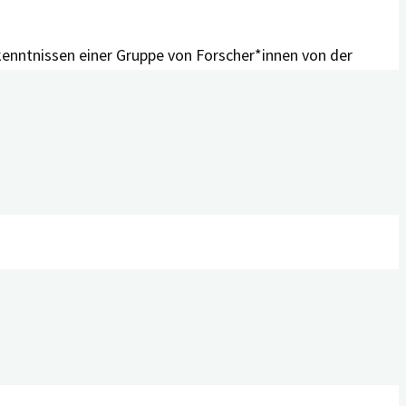
kenntnissen einer Gruppe von Forscher*innen von der
lege und Betreuung sowie Symptome oder
ermauerte Begründung sowie eine ausführliche Übersicht
sch, Russisch und Arabisch zur Verfügung. „Mit dem
zkompetenz aller zu stärken,“ fasst Peter Kolominsky-
en.