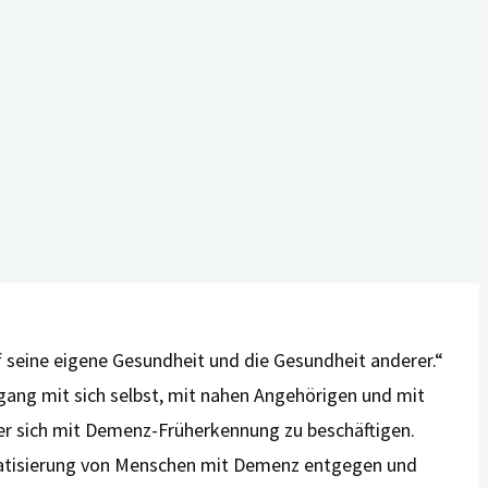
o: Shutterstock
Universität Erlangen-Nürnberg (FAU) und einer der
t und Pflege (StMGP).
mit kognitiven Einschränkungen und ihre Angehörigen
n können Behandlungs- und Unterstützungsmöglichkeiten
f seine eigene Gesundheit und die Gesundheit anderer.“
ang mit sich selbst, mit nahen Angehörigen und mit
der sich mit Demenz-Früherkennung zu beschäftigen.
atisierung von Menschen mit Demenz entgegen und