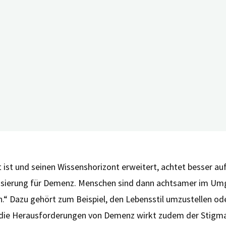
n zu bewerten und diese im täglichen
Angehörigen. Fot
ed. Peter Kolominsky-Rabas, Leiter
ssessment (HTA) und Public Health der Friedrich-Alexander-
EM Bayern vom Bayerischen Staatsministerium für Gesundhei
die Diagnose möglichst zeitgerecht gestellt wird. Menschen 
rnen, mit den Krankheitssymptomen umzugehen. Des Weitere
 ist und seinen Wissenshorizont erweitert, achtet besser au
lisierung für Demenz. Menschen sind dann achtsamer im Umg
.“ Dazu gehört zum Beispiel, den Lebensstil umzustellen o
 die Herausforderungen von Demenz wirkt zudem der Stigm