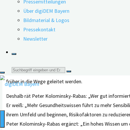
Pressemitteilungen
über Gesundheitsthemen kundig zu machen, Informatione
Über digiDEM Bayern
Leben anzuwenden“, erläutert der Neurologe Prof. Dr. m
Bildmaterial & Logos
des Interdisziplinären Zentrums für Health Technology A
Pressekontakt
Projektleiter von digiDEM Bayern. Gefördert wird digiD
Newsletter
Mehr Sensibilisierung für Demenz
Bei einer demenziellen Erkrankung ist es wichtig, dass 
Suche
erhalten auf diese Weise frühzeitig Gewissheit und le
früher in die Wege geleitet werden.
nach:
Deshalb rät Peter Kolominsky-Rabas: „Wer gut informiert
Er weiß: „Mehr Gesundheitswissen führt zu mehr Sensibi
ihrem Umfeld und beginnen, Risikofaktoren zu reduzieren
Peter Kolominsky-Rabas ergänzt: „Ein hohes Wissen um