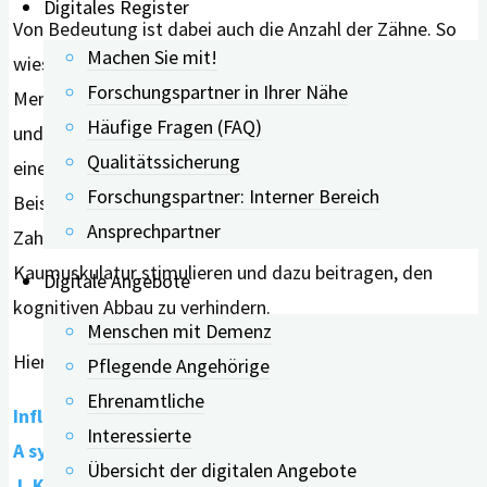
Digitales Register
Von Bedeutung ist dabei auch die Anzahl der Zähne. So
Machen Sie mit!
wiesen Menschen mit niedrigen MMST-Werten (Mini-
Forschungspartner in Ihrer Nähe
Mental Status Test) eine geringere Anzahl von Zähnen
Häufige Fragen (FAQ)
und eine eingeschränkte Kaufähigkeit auf. Dies führte zu
Qualitätssicherung
einer geringeren kognitiven Funktion. Werden aber zum
Forschungspartner: Interner Bereich
Beispiel Teilprothesen getragen oder kommen
Ansprechpartner
Zahnimplantate zum Einsatz, können diese die
Kaumuskulatur stimulieren und dazu beitragen, den
Digitale Angebote
kognitiven Abbau zu verhindern.
Menschen mit Demenz
Hier geht’s zur Studie:
Pflegende Angehörige
Ehrenamtliche
Influence of dental prostheses on cognitive functionin
Interessierte
A systematic review Ahmed SE, Mohan
Übersicht der digitalen Angebote
J, Kalaignan P, Kandasamy