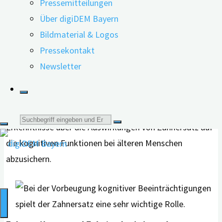
aus. In der wissenschaftlichen Literatur wurde bereits
Pressemitteilungen
nachgewiesen, dass das Kauen eng mit der Aktivität der
Über digiDEM Bayern
Großhirnrinde zusammenhängt. Es erhöht den
Bildmaterial & Logos
Sauerstoffgehalt im präfrontalen Bereich und im
Pressekontakt
Hippocampus. „Eine verringerte Kautätigkeit führt also
Newsletter
zu einem Rückgang der kognitiven Fähigkeiten“, heißt
es in der Übersichtsstudie. Darin haben die Autor*innen
15 wissenschaftliche Arbeiten analysiert. Das Ziel war es,
Suche
Erkenntnisse über die Auswirkungen von Zahnersatz auf
die kognitiven Funktionen bei älteren Menschen
nach:
abzusichern.