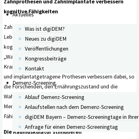
Zahnprothesen und Zahnimplantate verbessern
kognitive Fähigkeiten
Aktuelles
Zahnprothesen – die gleichzeitig auch ein Stück
Was ist digiDEM?
Lebensqualität bedeutet – ist also hilfreich, um die
Neues zu digiDEM
kognitiven Fähigkeiten zu verbessern und die
Veröffentlichungen
„Wahrscheinlichkeit einer Demenz oder Alzheimer-
Kongressbeiträge
Krankheit“ zu verringern. Herkömmliche Zahnprothesen
Kontakt
und implantatgetragene Prothesen verbessern dabei, so
Demenz-Screening
die Forschenden, den Ernährungszustand und die
Wahrnehmung der Mundgesundheit bei älteren
Ablauf Demenz-Screening
Menschen erheblich und „steigern damit ihre kognitiven
Anlaufstellen nach dem Demenz-Screening
Fähigkeiten.“
digiDEM Bayern – Demenz-Screeningtage in Ihre
Anfrage für einen Demenz-Screeningtag
Die Kaumuskulatur stimulieren