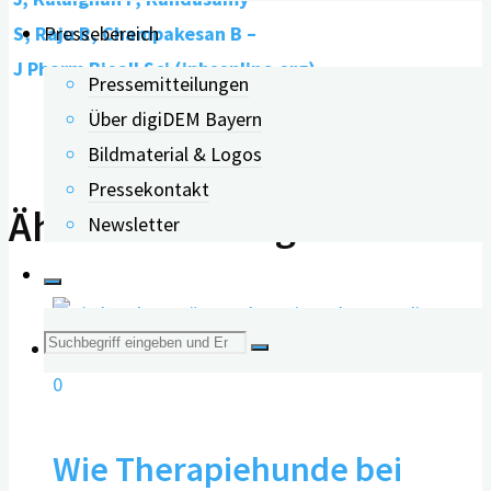
Pressebereich
S, Raju R, Champakesan B –
J Pharm Bioall Sci (jpbsonline.org)
Pressemitteilungen
Über digiDEM Bayern
Bildmaterial & Logos
Pressekontakt
Ähnliche Beiträge
Newsletter
Suche
0
nach:
Wie Therapiehunde bei