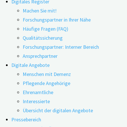
Digitales Register
Machen Sie mit!
Forschungspartner in Ihrer Nähe
24.11.2022
12.06.2026
Häufige Fragen (FAQ)
Qualitätssicherung
Bei der Vorbeugung kognitiver Beeinträchtigungen
Forschungspartner: Interner Bereich
spielt der Zahnersatz eine sehr wichtige Rolle. Mehr
Ansprechpartner
noch: „Die Dritten“ wirken als Schutzfaktor für die
Digitale Angebote
kognitiven Funktionen von Patient*innen mit
Menschen mit Demenz
Demenz und neurodegenerativen Erkrankungen. Zu
Pflegende Angehörige
diesem Schluss kommt eine systematische
Ehrenamtliche
Übersichtsarbeit aus Indien.
Interessierte
Nicht nur die Ernährung und die Zahngesundheit üben
Übersicht der digitalen Angebote
einen zentralen Einfluss auf die kognitiven Funktionen
Pressebereich