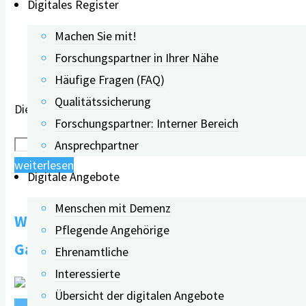
Problemsituationen"
Digitales Register
Machen Sie mit!
Forschungspartner in Ihrer Nähe
Häufige Fragen (FAQ)
Qualitätssicherung
Dieser Inhalt ist geschützt. Bitte geben Sie das Passwor
Forschungspartner: Interner Bereich
Ansprechpartner
"Einladung
weiterlesen
Digitale Angebote
zum
„digiDEM
Menschen mit Demenz
Webinar: Kommunikation mit Menschen mit
Dialog“"
Pflegende Angehörige
Gabriele Wilz
Ehrenamtliche
Interessierte
Übersicht der digitalen Angebote