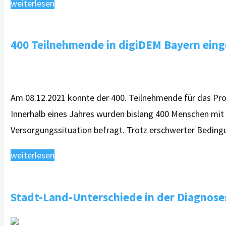
"Webinar:
weiterlesen
Kommunikation
mit
400 Teilnehmende in digiDEM Bayern eing
Menschen
mit
09.12.2021
11.06.2026
Demenz
Am 08.12.2021 konnte der 400. Teilnehmende für das Pr
–
Innerhalb eines Jahres wurden bislang 400 Menschen mit
Allgemeine
Versorgungssituation befragt. Trotz erschwerter Bedin
Hinweise
und
"400
weiterlesen
Umgang
Teilnehmende
in
in
Stadt-Land-Unterschiede in der Diagnos
Problemsituationen
digiDEM
–
Bayern