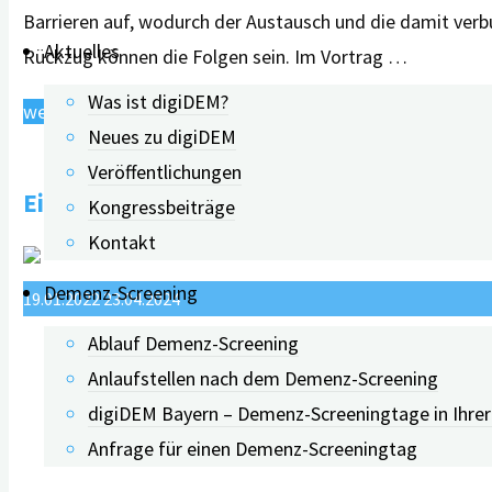
Barrieren auf, wodurch der Austausch und die damit verb
Sabine
Aktuelles
Rückzug können die Folgen sein. Im Vortrag …
Seipp"
Was ist digiDEM?
"Kommunikation
weiterlesen
Neues zu digiDEM
mit
Veröffentlichungen
Menschen
Einladung zum „digiDEM Dialog“
Kongressbeiträge
mit
Kontakt
Demenz
–
Demenz-Screening
19.01.2022
23.04.2024
Allgemeine
Ablauf Demenz-Screening
Hinweise
Anlaufstellen nach dem Demenz-Screening
und
digiDEM Bayern – Demenz-Screeningtage in Ihre
Umgang
Anfrage für einen Demenz-Screeningtag
in