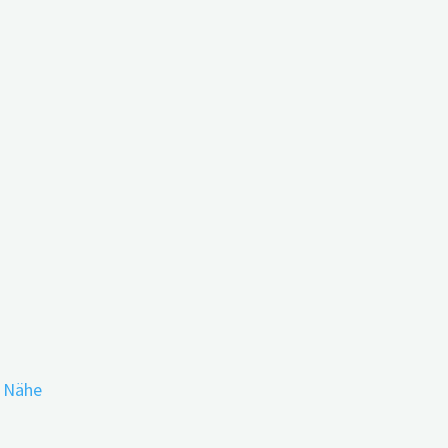
 Demenz – Gespräche führen anhand des Beis
r Nähe