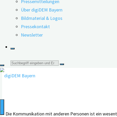
Pressemitteilungen
Kommunikation mit Menschen mit Demenz
Menschen
Über digiDEM Bayern
mit
Bildmaterial & Logos
Demenz
Pressekontakt
20.01.2022
11.05.2023
–
Newsletter
Gespräche
führen
anhand
Suche
des
Beispiels
nach:
der
Integrativen
Validation
–
Die Kommunikation mit anderen Personen ist ein wesent
mit