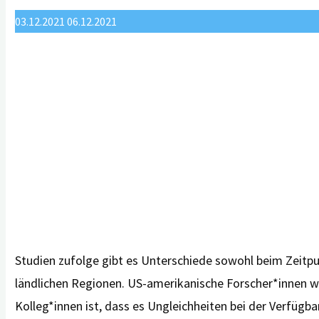
mit
eingeschlossen"
03.12.2021
06.12.2021
Prof.
Dr.
Gabriele
Wilz"
Studien zufolge gibt es Unterschiede sowohl beim Zeitp
ländlichen Regionen. US-amerikanische Forscher*innen w
Kolleg*innen ist, dass es Ungleichheiten bei der Verfügb