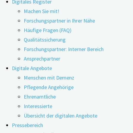
Digitales Register
Machen Sie mit!
Forschungspartner in Ihrer Nähe
Häufige Fragen (FAQ)
Qualitätssicherung
Forschungspartner: Interner Bereich
Ansprechpartner
Digitale Angebote
Menschen mit Demenz
Richtig kommunizieren – aber wie? Wie bereits im letzt
Pflegende Angehörige
verschiedene Barrieren auftreten. Sie erschweren den A
Ehrenamtliche
Menschen mit Demenz kann erleichtert …
Interessierte
"Webinar:
weiterlesen
Übersicht der digitalen Angebote
Kommunikation
Pressebereich
mit