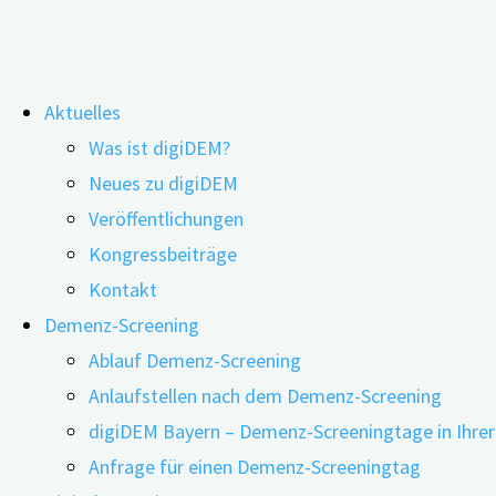
Zum
Aktuelles
Inhalt
Schlagwort:
Demenz
Was ist digiDEM?
springen
Neues zu digiDEM
Veröffentlichungen
Kongressbeiträge
Webinar: Kommunikation mit Menschen mit
Kontakt
Sabine Seipp
Demenz-Screening
Ablauf Demenz-Screening
Anlaufstellen nach dem Demenz-Screening
31.01.2022
16.07.2026
digiDEM Bayern – Demenz-Screeningtage in Ihre
Anfrage für einen Demenz-Screeningtag