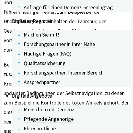
normalen Fahrern unterliefen unsicheren normalen
Anfrage für einen Demenz-Screeningtag
Fahrern häufiger Fehler, zum Beispiel bei der
Digitales Register
Beobachtung, dem Einhalten der Fahrspur, der
Geschwindigkeitskontrolle, an Stopp- und
Machen Sie mit!
Vorfahrtsschildern, beim Spurwechsel oder beim Fahren
Forschungspartner in Ihrer Nähe
durch Kurven.
Häufige Fragen (FAQ)
Qualitätssicherung
Bei unsicheren MCI-Fahrer*innen hingegen kamen
Forschungspartner: Interner Bereich
zusätzliche Schwierigkeiten hinzu: an Kreuzungen, in
Ansprechpartner
Kreisverkehren, beim Einparken, beim Geradeausfahren
und unter Bedingungen der Selbstnavigation, zu denen
Digitale Angebote
zum Beispiel die Kontrolle des toten Winkels gehört. Bei
Menschen mit Demenz
diesen Menschen wurden stärkere Beeinträchtigungen
Pflegende Angehörige
beim räumlichen Vorstellungsvermögen und im
Ehrenamtliche
ausführenden Bereich sowie hinsichtlich der