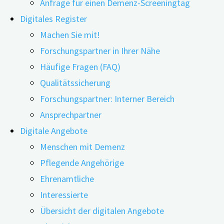
Anfrage für einen Demenz-Screeningtag
Digitales Register
Machen Sie mit!
Forschungspartner in Ihrer Nähe
Häufige Fragen (FAQ)
24.02.2022
11.06.2026
Qualitätssicherung
Wie verhalten sich ältere Fahrer*innen mit leichten
Forschungspartner: Interner Bereich
kognitiven Einschränkungen (mild cognitive
Ansprechpartner
impairments, MCI) im Straßenverkehr? Machen sie
Digitale Angebote
beim Autofahren mehr oder andere Fehler als
Menschen mit Demenz
kognitiv normale ältere Fahrer*innen? Dies hat ein
Pflegende Angehörige
australisches Forscherteam untersucht.
Ehrenamtliche
Interessierte
Die Wissenschaftler*innen haben zuvor die
Übersicht der digitalen Angebote
Studienteilnehmer*innen in vier Gruppen eingeteilt: in