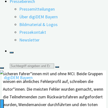
Pressebereich
normale, also kognitiv nicht eingeschränkte
Pressemitteilungen
Fahrer*innen, die sich beim Fahren sicher bzw. unsicher
Über digiDEM Bayern
fühlen, und in Fahrer*innen mit MCI, die ein sicheres bzw.
Bildmaterial & Logos
ein unsicheres Fahrverhalten zeigen.
Pressekontakt
Ähnliches Fehlerprofil bei den „sicheren Fahrern“
Newsletter
Nach Auswertung der Ergebnisse kommen die
Forscher*innen zu dem Schluss: Hinsichtlich der
Suche
Fahrfehler gab es keine Unterschiede zwischen den
sicheren Fahrer*innen mit und ohne MCI. Beide Gruppen
nach:
wiesen ein ähnliches Fehlerprofil auf, schreiben die
Autor*innen. Die meisten Fehler wurden gemacht, wenn
die Teilnehmenden zum Rückwärtsfahren aufgefordert
wurden, Wendemanöver durchführten und den toten