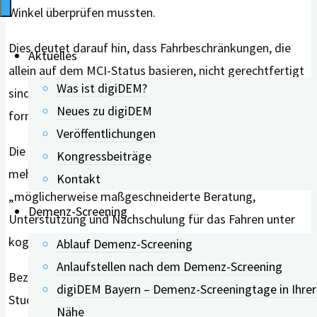
Winkel überprüfen mussten.
Dies deutet darauf hin, dass Fahrbeschränkungen, die
Aktuelles
allein auf dem MCI-Status basieren, nicht gerechtfertigt
Was ist digiDEM?
sind. In solchen Fällen empfehlen die Autor*innen eine
Neues zu digiDEM
formale Fahrbewertung.
Veröffentlichungen
Die Studie belegt dabei, dass Fahrer*innen, die in
Kongressbeiträge
mehreren Bereichen kognitiv beeinträchtigt sind,
Kontakt
„möglicherweise maßgeschneiderte Beratung,
Demenz-Screening
Unterstützung und Nachschulung für das Fahren unter
kognitiv anspruchsvollen Bedingungen“ benötigen.
Ablauf Demenz-Screening
Anlaufstellen nach dem Demenz-Screening
Bezüglich der Kategorie der unsicheren Fahrer stellt die
digiDEM Bayern – Demenz-Screeningtage in Ihrer
Studie außerdem fest: Im Vergleich zu den sicheren
Nähe