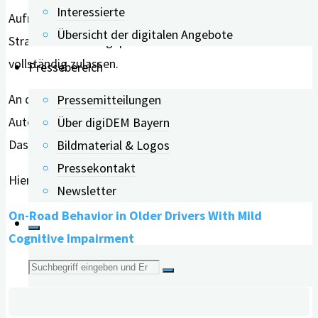
Interessierte
Aufmerksamkeit beobachtet, die ein an den
Übersicht der digitalen Angebote
Straßenverkehr angepasstes Fahrverhalten nicht mehr
vollständig zulassen.
Pressebereich
An der Studie nahmen insgesamt 296 ältere
Pressemitteilungen
Autofahrer*innen teil, 40,5 Prozent davon waren Frauen.
Über digiDEM Bayern
Das Durchschnittsalter betrug 75,5 Jahre.
Bildmaterial & Logos
Pressekontakt
Hier geht’s zur Studie:
Newsletter
On-Road Behavior in Older Drivers With Mild
Cognitive Impairment
Suche
nach: