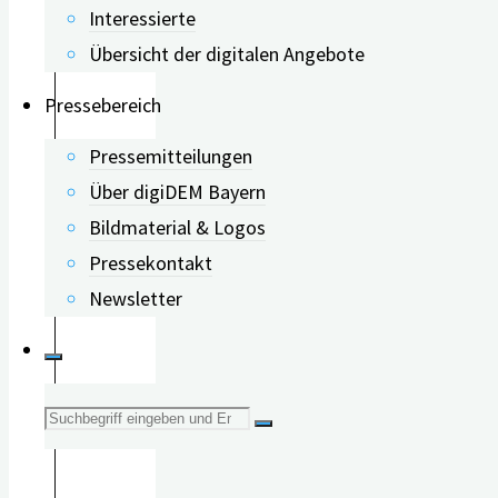
• Verringerte kognitive Reserve
Interessierte
durch weniger Gespräche
Übersicht der digitalen Angebote
(kognitiv sehr herausfordernd u.a.
Pressebereich
durch Sprache, Gestik und
Pressemitteilungen
Gedächtnis)
Über digiDEM Bayern
• Ungesunde Verhaltensweisen
Bildmaterial & Logos
durch fehlende „soziale
Mechanismen
:
Pressekontakt
Kontrolle“
Newsletter
• Erhöhte Ausschüttung des
Stresshormons Cortisol à
schädigt den Hippocampus
(verantwortlich für Lernen und
Suche
Kurzzeitgedächtnis)
nach: