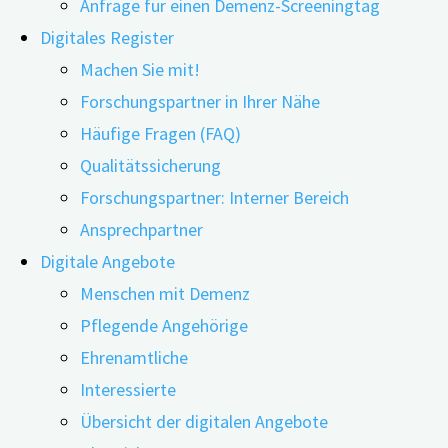
Anfrage für einen Demenz-Screeningtag
Schädel-Hirn-Trauma
wenig soziale
Digitales Register
Bewegungsmangel
Kontakte
Machen Sie mit!
Diabetes mellitus
haben.
Forschungspartner in Ihrer Nähe
Rauchen
Häufige Fragen (FAQ)
Bluthochdruck
Die Definition
Qualitätssicherung
Übergewicht/ Fettleibigkeit
ist erfüllt,
Forschungspartner: Interner Bereich
Alkoholmissbrauch/ -sucht
wenn
Ansprechpartner
Soziale Isolation
mindestens
Digitale Angebote
Luftverschmutzung
zwei der
Menschen mit Demenz
Sehverlust
folgenden
Pflegende Angehörige
drei Kriterien
Ehrenamtliche
zutreffen:
Zum Inhalt springen
Interessierte
Werkzeugleiste
alleine
Übersicht der digitalen Angebote
öffnen