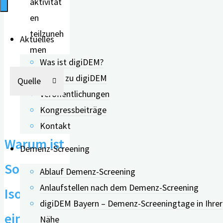
aktivität
en
teilzuneh
Aktuelles
men
Was ist digiDEM?
Neues zu digiDEM
Quelle
Veröffentlichungen
Kongressbeiträge
Kontakt
Warum ist
Demenz-Screening
Soziale
Ablauf Demenz-Screening
Anlaufstellen nach dem Demenz-Screening
Isolation
digiDEM Bayern – Demenz-Screeningtage in Ihrer
ein
Nähe