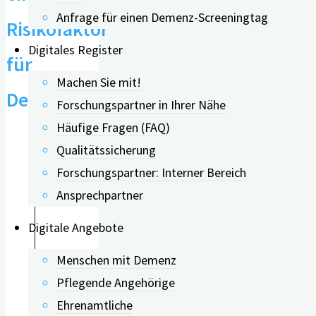
Anfrage für einen Demenz-Screeningtag
Risikofaktor
Digitales Register
für
Machen Sie mit!
Demenz?
Forschungspartner in Ihrer Nähe
Häufige Fragen (FAQ)
Qualitätssicherung
Fehlt es an sozialen Interaktionen
Forschungspartner: Interner Bereich
oder leben Menschen sehr isoliert
Ansprechpartner
und zurückgezogen, kann das zu
Digitale Angebote
einer verringerten
kognitive
Reserve
(siehe oben),
ungesunde
Menschen mit Demenz
Verhaltensweisen
und
erhöhter
Pflegende Angehörige
Stress
beitragen:
Ehrenamtliche