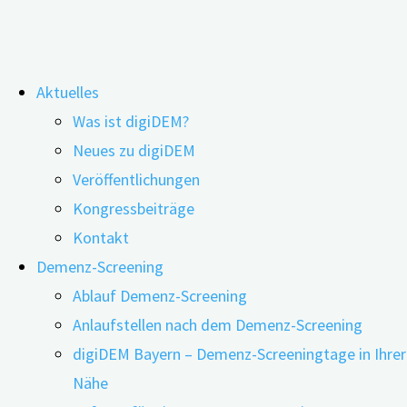
Zum
Aktuelles
Inhalt
Soziale Isolation
Was ist digiDEM?
springen
Neues zu digiDEM
Veröffentlichungen
Zurück zur Übersicht
Kongressbeiträge
Soziale
Kontakt
Risikofaktoren
Isolation
Demenz-Screening
bezeichnet die
Ablauf Demenz-Screening
Geringes Bildungsniveau
Lebenssituati
Anlaufstellen nach dem Demenz-Screening
Hörverlust
on von
digiDEM Bayern – Demenz-Screeningtage in Ihrer
Hoher LDL Cholesterin-Wert
Menschen, die
Nähe
Depressionen
keine oder nur