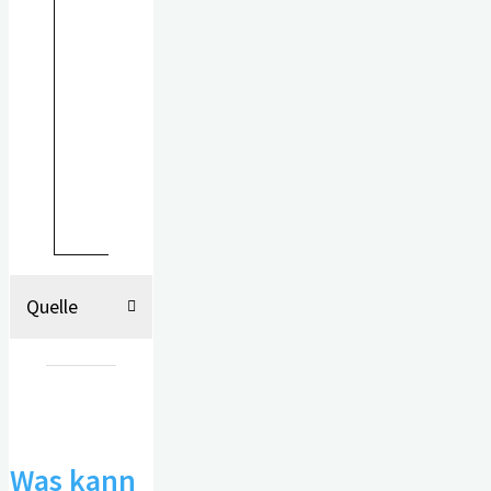
Sozialer Isolation steht zudem im
Zusammenhang mit einer
nachweislichen
Verminderung
des Hirnvolumens
in
bestimmten Teilen des Gehirns
(temporalen und frontalen
Hirnregionen).
Quelle
Was kann