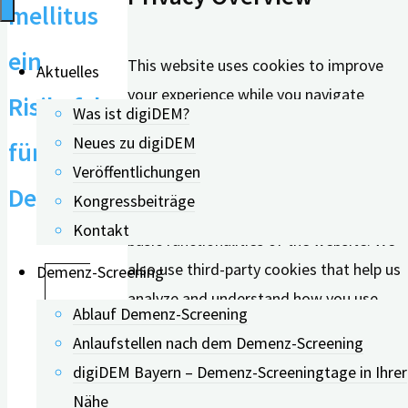
mellitus
ein
This website uses cookies to improve
Aktuelles
your experience while you navigate
Risikofaktor
Was ist digiDEM?
through the website. Out of these, the
Neues zu digiDEM
für
cookies that are categorized as
Veröffentlichungen
necessary are stored on your browser
Demenz?
Kongressbeiträge
as they are essential for the working of
Kontakt
basic functionalities of the website. We
also use third-party cookies that help us
Demenz-Screening
Diabetes und
analyze and understand how you use
Ablauf Demenz-Screening
Begleiterkrankungen:
this website. These cookies will be
Anlaufstellen nach dem Demenz-Screening
Menschen mit Diabetes
stored in your browser only with your
digiDEM Bayern – Demenz-Screeningtage in Ihrer
haben oft weitere
consent. You also have the option to
Nähe
Risikofaktoren für