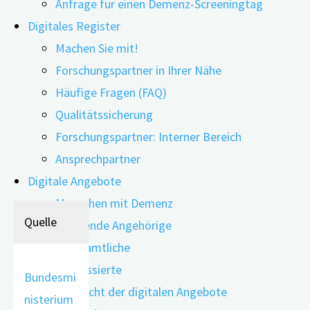
Anfrage für einen Demenz-Screeningtag
Schädel-Hirn-Trauma
Stoffwechsele
Digitales Register
Bewegungsmangel
rkrankungen.
Machen Sie mit!
Diabetes mellitus
Allen ist
Forschungspartner in Ihrer Nähe
Rauchen
gemeinsam,
Häufige Fragen (FAQ)
Bluthochdruck
dass sie zu
Qualitätssicherung
Übergewicht/ Fettleibigkeit
erhöhten
Forschungspartner: Interner Bereich
Alkoholmissbrauch/ -sucht
Blutzuckerwer
Ansprechpartner
Soziale Isolation
ten führen.
Digitale Angebote
Luftverschmutzung
Menschen mit Demenz
Sehverlust
Quelle
Pflegende Angehörige
Ehrenamtliche
Wir verwenden Cookies auf unserer
Interessierte
Bundesmi
Website, um Ihnen die bestmögliche
Übersicht der digitalen Angebote
nisterium
Erfahrung zu bieten, indem wir uns an