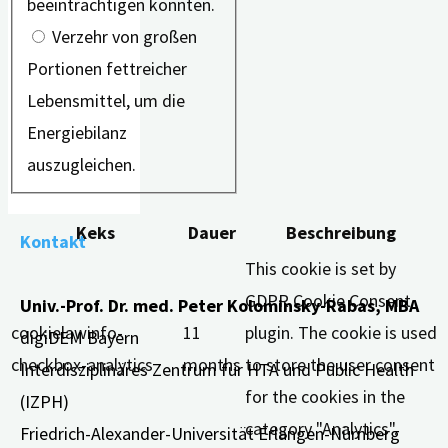
beeinträchtigen könnten.
Verzehr von großen
Portionen fettreicher
Lebensmittel, um die
Energiebilanz
auszugleichen.
Keks
Dauer
Beschreibung
Kontakt
This cookie is set by
GDPR Cookie Consent
Univ.-Prof. Dr. med. Peter Kolominsky-Rabas, MBA
cookielawinfo-
11
plugin. The cookie is used
digiDEM Bayern
checkbox-analytics
months
to store the user consent
Interdisziplinäres Zentrum für HTA und Public Health
for the cookies in the
(IZPH)
category "Analytics".
Friedrich-Alexander-Universität Erlangen-Nürnberg