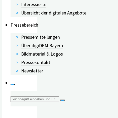
Interessierte
sowohl in großen
Übersicht der digitalen Angebote
(makrovaskulär) als
auch in kleinen Gefäßen
Pressebereich
(mikrovaskulär). Dies
Pressemitteilungen
kann zu
Über digiDEM Bayern
Gehirnschädigungen
Bildmaterial & Logos
Mechanismen
:
führen und das
Pressekontakt
Demenzrisiko erhöhen.
Newsletter
Insulinresistenz und
Gehirn:
Suche
Insulinresistenz, ein
Merkmal von Diabetes,
nach:
kann zu Veränderungen