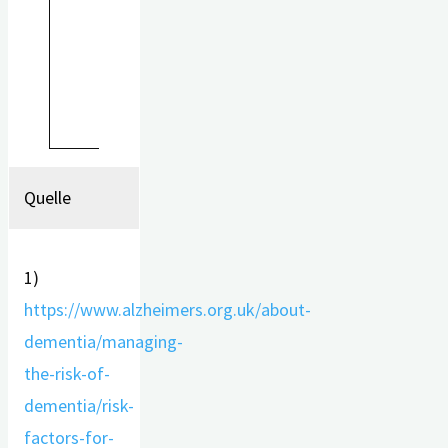
ebenfalls zur
Entwicklung einer
Alzheimer-Demenz
beitragen.
Quelle
1)
https://www.alzheimers.org.uk/about-
dementia/managing-
the-risk-of-
dementia/risk-
factors-for-