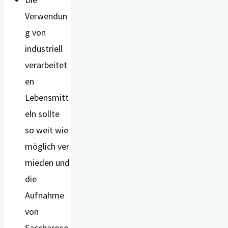
Verwendun
g von
industriell
verarbeitet
en
Lebensmitt
eln sollte
so weit wie
möglich ver
mieden und
die
Aufnahme
von
Saccharose