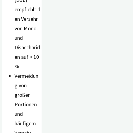
empfiehlt d
en Verzehr
von Mono-
und
Disaccharid
en auf < 10
%
Vermeidun
g von
großen
Portionen
und
häufigem
Verzehr