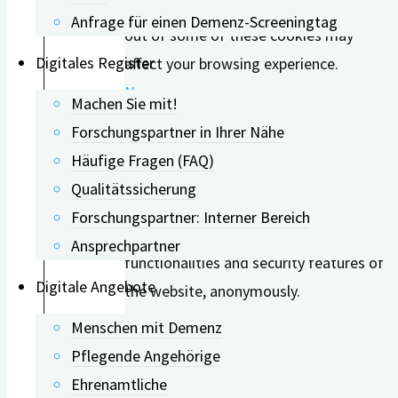
opt-out of these cookies. But opting
Anfrage für einen Demenz-Screeningtag
Demenz, wie
out of some of these cookies may
Bluthochdruck, hohe
Digitales Register
affect your browsing experience.
Cholesterinwerte und
Necessary
Machen Sie mit!
Übergewicht.
Necessary
Forschungspartner in Ihrer Nähe
Zusammengenommen
immer aktiv
Häufige Fragen (FAQ)
sind diese
Necessary cookies are absolutely
Qualitätssicherung
Risikofaktoren auch als
essential for the website to function
Forschungspartner: Interner Bereich
metabolisches
properly. These cookies ensure basic
Ansprechpartner
Syndrom bekannt.
functionalities and security features of
Digitale Angebote
the website, anonymously.
Gefäßschäden:
Menschen mit Demenz
Diabetes kann zu
Pflegende Angehörige
Schäden an den
Ehrenamtliche
Blutgefäßen führen,