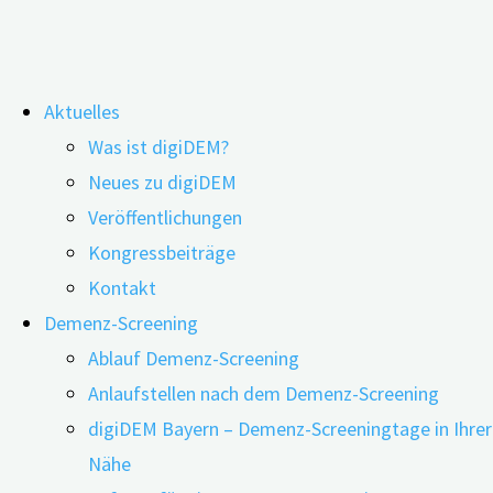
Zum
Aktuelles
Inhalt
Diabetes mellitus
Was ist digiDEM?
springen
Neues zu digiDEM
Veröffentlichungen
Zurück zur Übersicht
Kongressbeiträge
Diabetes
Kontakt
Risikofaktoren
mellitus
Demenz-Screening
(„Zuckerkrank
Ablauf Demenz-Screening
Geringes Bildungsniveau
heit“) ist ein
Anlaufstellen nach dem Demenz-Screening
Hörverlust
Überbegriff
digiDEM Bayern – Demenz-Screeningtage in Ihrer
Hoher LDL Cholesterin-Wert
für
Nähe
Depressionen
verschiedene