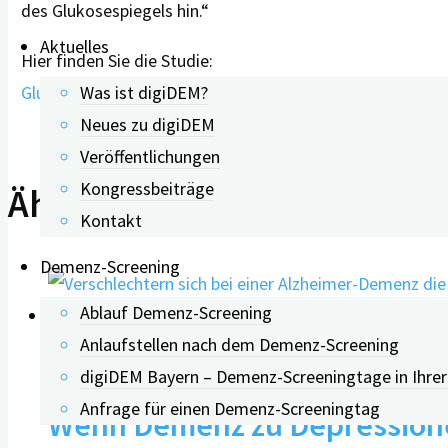
des Glukosespiegels hin.“
Aktuelles
Hier finden Sie die Studie:
Glucose Levels ans Risk of Dementia
(Aug 2013)
Was ist digiDEM?
Neues zu digiDEM
Veröffentlichungen
Kongressbeiträge
Ähnliche Beiträge
Kontakt
Demenz-Screening
Ablauf Demenz-Screening
Anlaufstellen nach dem Demenz-Screening
0
digiDEM Bayern – Demenz-Screeningtage in Ihre
Anfrage für einen Demenz-Screeningtag
Wenn Demenz zu Depression