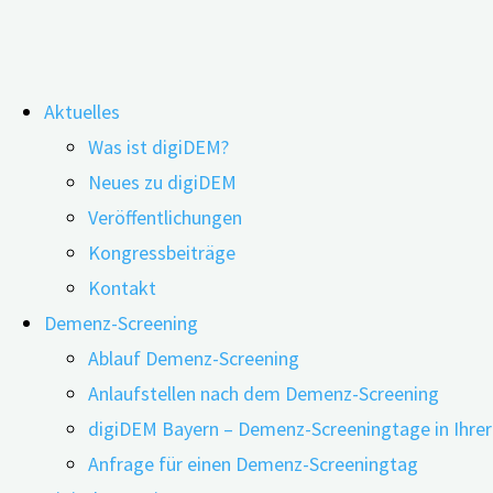
Zum
Aktuelles
Inhalt
Höheres Demenzrisiko durch zu vi
Was ist digiDEM?
springen
Neues zu digiDEM
Veröffentlichungen
27.09.2021
02.11.2021
Kongressbeiträge
Kontakt
Demenz-Screening
Die Anzahl der Menschen mit Übergewicht sowie Fettleib
Ablauf Demenz-Screening
der Haupt-Risikofaktoren ist, nimmt stetig zu. Studie
Anlaufstellen nach dem Demenz-Screening
Menschen ohne Diabetes ein größeres Demenzrisiko, we
digiDEM Bayern – Demenz-Screeningtage in Ihre
Anfrage für einen Demenz-Screeningtag