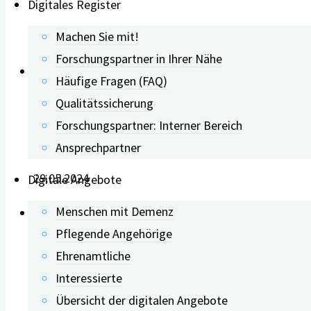
Digitales Register
Machen Sie mit!
16.10.2024
Forschungspartner in Ihrer Nähe
Häufige Fragen (FAQ)
Qualitätssicherung
Geringere geistige Leistungs
Forschungspartner: Interner Bereich
Ansprechpartner
29.05.2024
Digitale Angebote
Menschen mit Demenz
Pflegende Angehörige
Ehrenamtliche
Wirksame Bewältigungsstrat
Interessierte
Übersicht der digitalen Angebote