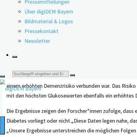
Pressemitteilungen
Die Entwicklung des geistigen Zustands der Teilnehmend
Über digiDEM Bayern
von personen- und gesundheitsbezogenen Angaben wie Alt
Bildmaterial & Logos
Herzkrankheit, Vorhofflimmern und Rauchen.
Pressekontakt
Newsletter
Im Laufe der Nachbeobachtungszeit von durchschnittlich
Demenzrisiko stiegt mit zunehmendem Blutzuckersp
Suche
Die Wissenschaftler*innen fanden heraus, dass bei den P
einem erhöhten Demenzrisiko verbunden war. Das Risiko 
nach:
mit den höchsten Glukosewerten ebenfalls ein erhöhtes
Die Ergebnisse zeigen den Forscher*innen zufolge, dass 
Diabetes vorliegt oder nicht.„Diese Daten legen nahe, d
„Unsere Ergebnisse unterstreichen die möglichen Folgen