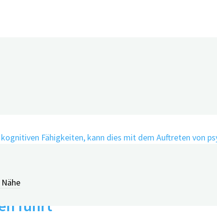
r Nähe
en führt