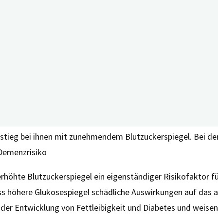
en untersuchten die Forscher*innen mittels eines etablier
er, Geschlecht, Bildungsgrad, körperliche Aktivität, Blutd
 6,8 Jahren entwickelten 524 der insgesamt 2.067 Teilnehme
iegel
ersonen ohne Diabetes ein höherer durchschnittlicher Blutz
stieg bei ihnen mit zunehmendem Blutzuckerspiegel. Bei d
 Demenzrisiko
erhöhte Blutzuckerspiegel ein eigenständiger Risikofaktor f
ass höhere Glukosespiegel schädliche Auswirkungen auf das a
 der Entwicklung von Fettleibigkeit und Diabetes und wei