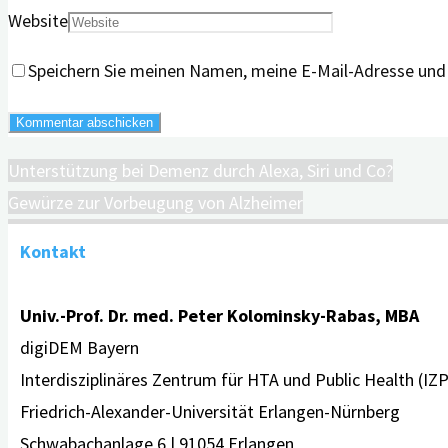
Website
Speichern Sie meinen Namen, meine E-Mail-Adresse und
Unterstützung bei Demenz durch Alexa, Siri und Co?
Gewürze zur Vorbeugung von Alzheimer
Kontakt
Univ.-Prof. Dr. med. Peter Kolominsky-Rabas, MBA
digiDEM Bayern
Interdisziplinäres Zentrum für HTA und Public Health (IZ
Friedrich-Alexander-Universität Erlangen-Nürnberg
Schwabachanlage 6 | 91054 Erlangen