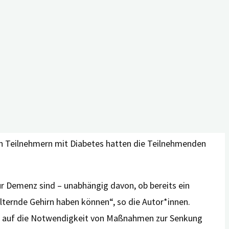
ten Demenz-Testverfahren. Zudem erhoben sie eine Reihe
ruck sowie Blutdruck-Behandlung, koronare
nden eine Demenz. 74 von ihnen hatten einen Diabetes.
uckerspiegel in den vorangegangenen fünf Jahren mit
en Teilnehmern mit Diabetes hatten die Teilnehmenden
ür Demenz sind – unabhängig davon, ob bereits ein
lternde Gehirn haben können“, so die Autor*innen.
sen auf die Notwendigkeit von Maßnahmen zur Senkung