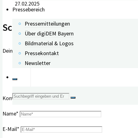
27.02.2025
Pressebereich
Pressemitteilungen
Schreibe einen Kommentar
Über digiDEM Bayern
Bildmaterial & Logos
Deine E-Mail-Adresse wird nicht veröffentlicht.
Erforderlich
Pressekontakt
Newsletter
Suche
Kommentar
nach:
Name
*
E-Mail
*