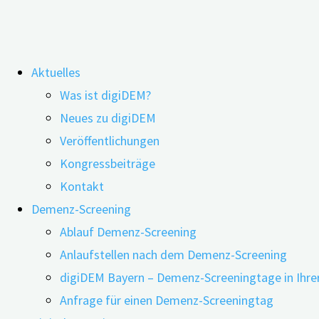
Zum
Aktuelles
Inhalt
Was ist digiDEM?
springen
7. Bayerischer Fachtag Demenz in
Neues zu digiDEM
Veröffentlichungen
Landshut: digiDEM Bayern-Team war
Kongressbeiträge
dabei
Kontakt
Demenz-Screening
Ablauf Demenz-Screening
Anlaufstellen nach dem Demenz-Screening
digiDEM Bayern – Demenz-Screeningtage in Ihre
Anfrage für einen Demenz-Screeningtag