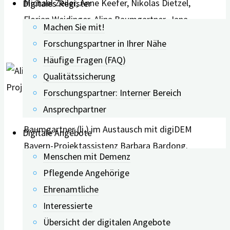
Michael Zeiler, Anne Keefer, Nikolas Dietzel,
Digitales Register
Florian Weidinger, Alina Baumgartner, Jana
Machen Sie mit!
Rühl und Ilona Hörath.
Forschungspartner in Ihrer Nähe
Häufige Fragen (FAQ)
Qualitätssicherung
Forschungspartner: Interner Bereich
Ansprechpartner
Die wissenschaftliche Mitarbeiterin Alina
Baumgartner (li.) im Austausch mit digiDEM
Digitale Angebote
Bayern-Projektassistenz Barbara Bardong.
Menschen mit Demenz
Pflegende Angehörige
Ehrenamtliche
Interessierte
Übersicht der digitalen Angebote