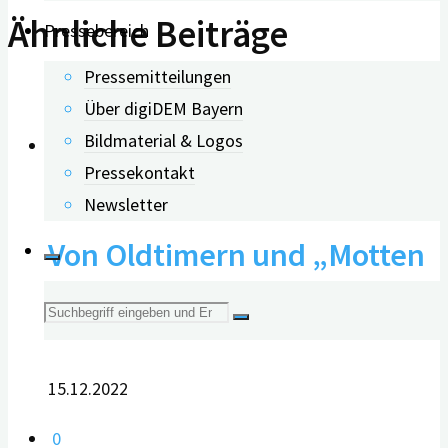
Ähnliche Beiträge
Pressebereich
Pressemitteilungen
Über digiDEM Bayern
Bildmaterial & Logos
Pressekontakt
1
Newsletter
Von Oldtimern und „Motten
im Kopf“
Suche
nach:
15.12.2022
0