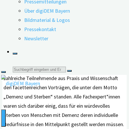
Pressemitteilungen
Über digiDEM Bayern
Bildmaterial & Logos
digiDEM Bayern-Projektleiter Prof. Dr. med. Peter
Pressekontakt
Kolominsky-Rabas und die Neurolinguistin und
Newsletter
Pädagogin Nadja Limmer von der
Projektleitung der
regionalen Fachstelle für Demenz und Pflege
Niederbayern in Landshut.
Suche
In den vollbesetzten Stadtsälen Bernlochner lauschten
zahlreiche Teilnehmende aus Praxis und Wissenschaft
nach:
den facettenreichen Vorträgen, die unter dem Motto
„Demenz und Sterben“ standen. Alle Fachexpert*innen
waren sich darüber einig, dass für ein würdevolles
Sterben von Menschen mit Demenz deren individuelle
Bedürfnisse in den Mittelpunkt gestellt werden müssen.