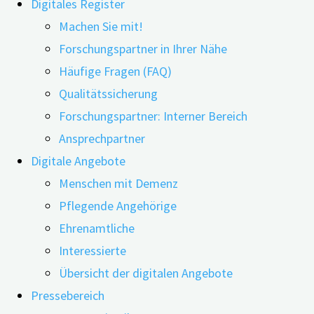
Digitales Register
Machen Sie mit!
Forschungspartner in Ihrer Nähe
Häufige Fragen (FAQ)
09.11.2022
24.06.2026
Qualitätssicherung
Forschungspartner: Interner Bereich
Das digiDEM Bayern-Team unter der Leitung von
Ansprechpartner
digiDEM Bayern-Projektleiter Prof. Dr. med. Peter
Digitale Angebote
Kolominsky-Rabas war zu Gast beim 7. Bayerischen
Menschen mit Demenz
Fachtag Demenz am 8. November 2022 in Landshut.
Pflegende Angehörige
Zu der ganztägigen Veranstaltung eingeladen hatte
Ehrenamtliche
das Bayerische Staatsministerium für Gesundheit
Interessierte
und Pflege.
Übersicht der digitalen Angebote
Pressebereich