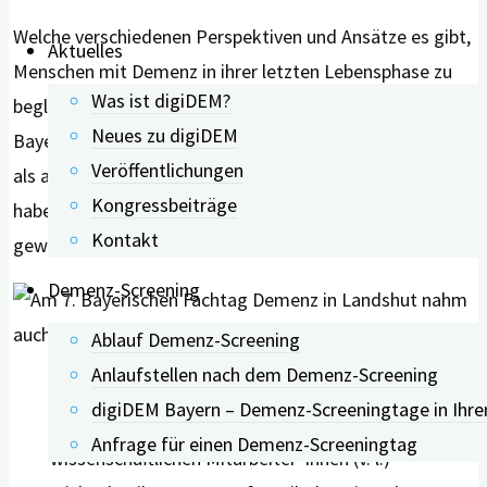
Welche verschiedenen Perspektiven und Ansätze es gibt,
Aktuelles
Menschen mit Demenz in ihrer letzten Lebensphase zu
Was ist digiDEM?
begleiten, darüber informierte sich auch das digiDEM
Neues zu digiDEM
Bayern-Team. Sowohl im Austausch mit Referent*innen
Veröffentlichungen
als auch mit digiDEM-Bayern-Forschungspartner*innen
Kongressbeiträge
haben die Wissenschaftler*innen wertvolle Erkenntnisse
Kontakt
gewonnen.
Demenz-Screening
Ablauf Demenz-Screening
Anlaufstellen nach dem Demenz-Screening
digiDEM Bayern-Projektleiter Prof. Dr. med.
digiDEM Bayern – Demenz-Screeningtage in Ihre
Peter Kolominsky-Rabas (3. v. li.) und die
Anfrage für einen Demenz-Screeningtag
wissenschaftlichen Mitarbeiter*innen (v. l.)