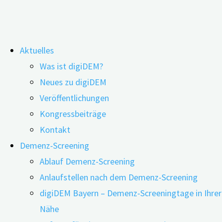
Zum
Aktuelles
Inhalt
Was ist digiDEM?
springen
Wie hängen geistige Fähigkeiten,
Neues zu digiDEM
Veröffentlichungen
Schwerhörigkeit und Gebrechlichkeit
Kongressbeiträge
zusammen?
Kontakt
Demenz-Screening
Ablauf Demenz-Screening
Anlaufstellen nach dem Demenz-Screening
digiDEM Bayern – Demenz-Screeningtage in Ihrer
Nähe