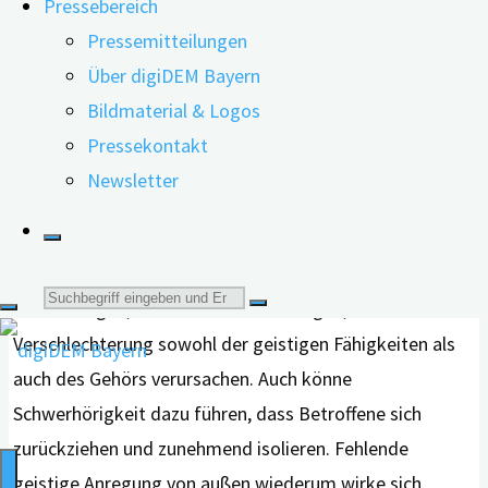
Pressebereich
Pressemitteilungen
Über digiDEM Bayern
Bildmaterial & Logos
Frühere Studien hätten bereits einen Zusammenhang
Pressekontakt
zwischen Hörschädigungen und Demenz gefunden, so
Newsletter
Viviana Bonfiglio von der Universität Nagoya und ihre
Kolleg*innen. Die Autor*innen sehen dafür vor allem
zwei mögliche Erklärungen: So könnten vaskuläre
Suche
Erkrankungen, also Gefäß-Erkrankungen, eine
Verschlechterung sowohl der geistigen Fähigkeiten als
nach:
auch des Gehörs verursachen. Auch könne
Schwerhörigkeit dazu führen, dass Betroffene sich
zurückziehen und zunehmend isolieren. Fehlende
geistige Anregung von außen wiederum wirke sich