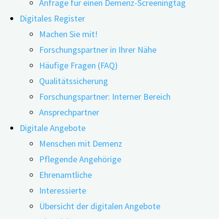
Anfrage für einen Demenz-Screeningtag
Digitales Register
Machen Sie mit!
Forschungspartner in Ihrer Nähe
24.11.2020
24.11.2020
Häufige Fragen (FAQ)
Qualitätssicherung
Forschungspartner: Interner Bereich
Im Alter treten häufig mehrere Erkrankungen
Ansprechpartner
Digitale Angebote
gleichzeitig auf. Es kann zu einer Verschlechterung
Menschen mit Demenz
der geistigen Fähigkeiten kommen, ebenso zu
Pflegende Angehörige
Schwerhörigkeit und Gebrechlichkeit. Eine Studie
Ehrenamtliche
aus Japan hat nun den Zusammenhang zwischen
Interessierte
diesen drei altersbedingten Beeinträchtigungen
Übersicht der digitalen Angebote
unter die Lupe genommen.