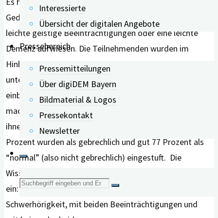
Es handelte sich um Patient*innen einer
Interessierte
Gedächtnissprechstunde der Uni-Klinik Nagoya, die
Übersicht der digitalen Angebote
leichte geistige Beeinträchtigungen oder eine leichte
Pressebereich
Demenz aufwiesen. Die Teilnehmenden wurden im
Hinblick auf ihren geistigen und körperlichen Zustand
Pressemitteilungen
untersucht, auch Begleiterkrankungen wurden mit
Über digiDEM Bayern
einbezogen. Zudem sollten sie Angaben darüber
Bildmaterial & Logos
machen, wie gut sie hören können. Knapp die Hälfte von
Pressekontakt
ihnen berichtete über Schwerhörigkeit. Knapp 23
Newsletter
Prozent wurden als gebrechlich und gut 77 Prozent als
“normal” (also nicht gebrechlich) eingestuft. Die
Wissenschaftler*innen teilten sie dann in vier Gruppen
Suche
ein: Teilnehmende mit Gebrechlichkeit, mit
Schwerhörigkeit, mit beiden Beeinträchtigungen und
nach: