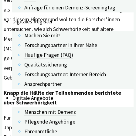
Anfrage für einen Demenz-Screeningtag
als Personen mit nur einer der beiden Einschränkungen.
Vor diesem Hintergrund wollten die Forscher*innen
Digitales Register
untersuchen, wie sich Schwerhörigkeit auf ältere
Machen Sie mit!
Menschen mit leichten geistigen Beeinträchtigungen
Forschungspartner in Ihrer Nähe
(MCI) und leichter Demenz in Bezug auf unterschiedliche
Häufige Fragen (FAQ)
geistige Fähigkeiten auswirkt. Zudem wollten sie
Qualitätssicherung
vergleichen, welche Rolle eine zusätzlich vorliegende
Forschungspartner: Interner Bereich
Gebrechlichkeit spielt.
Ansprechpartner
Knapp die Hälfte der Teilnehmenden berichtete
Digitale Angebote
über Schwerhörigkeit
Menschen mit Demenz
Für ihre Studie analysierten sie die Daten von 172
Pflegende Angehörige
Japaner*innen, die zwischen 65 und 95 Jahre alt waren.
Ehrenamtliche