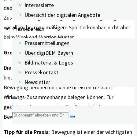
Interessierte
depressiven Symptomen war der positive
Übersicht der digitalen Angebote
Zusammenhang mit der geistigen Leistungsfähigkeit
vor allem bei regelmäßigem Sport erkennbar, nicht aber
Pressebereich
beim Weekend-Warrior-Muster.
Pressemitteilungen
Grenzen der Studie
Über digiDEM Bayern
Bildmaterial & Logos
Die Autorinnen und Autoren weisen ausdrücklich darauf
Pressekontakt
hin, dass die meisten Studien auf Selbstauskünften zur
Newsletter
Bewegung beruhen und keine direkten Ursache-
Wirkungs-Zusammenhänge belegen können. Für
gesicherte Aussagen seien Studien mit höherer
Suche
Beweiskraft notwendig.
Tipp für die Praxis:
Bewegung ist einer der wichtigsten
nach: