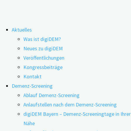
Zum
Aktuelles
Inhalt
Auch als Wochenend-Sportler das
Was ist digiDEM?
springen
Neues zu digiDEM
Gehirn schützen?
Veröffentlichungen
Kongressbeiträge
Kontakt
Demenz-Screening
Ablauf Demenz-Screening
Anlaufstellen nach dem Demenz-Screening
digiDEM Bayern – Demenz-Screeningtage in Ihrer
Nähe