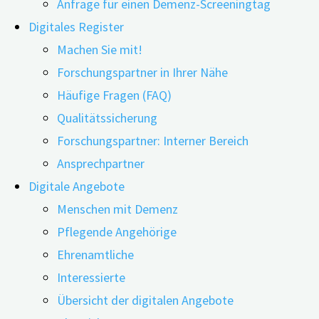
Anfrage für einen Demenz-Screeningtag
Digitales Register
Machen Sie mit!
Forschungspartner in Ihrer Nähe
Häufige Fragen (FAQ)
25.06.2026
25.06.2026
Qualitätssicherung
Wer unter der Woche kaum Zeit für Sport hat und
Forschungspartner: Interner Bereich
die empfohlene Bewegung auf ein oder zwei Tage
Ansprechpartner
zusammenpresst, gilt als sogenannter „Weekend
Digitale Angebote
Warrior“ (Wochenend-Krieger). Eine aktuelle
Menschen mit Demenz
Übersichtsarbeit aus China hat 13 Studien mit
Pflegende Angehörige
insgesamt über 100.000 Erwachsenen ausgewertet
Ehrenamtliche
und untersucht, ob dieses Bewegungsmuster
Interessierte
ähnliche Vorteile für Gehirn und psychische
Übersicht der digitalen Angebote
Gesundheit bringen kann wie regelmäßiger Sport.