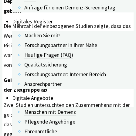
Depression und Angst: Bewegung wirkt, auch
Anfrage für einen Demenz-Screeningtag
geballt
Digitales Register
Die Mehrzahl der einbezogenen Studien zeigte, dass das
Machen Sie mit!
Weekend-Warrior-Muster auch mit einem niedrigeren
Forschungspartner in Ihrer Nähe
Risiko für Depressionen und Angstzustände verbunden
Häufige Fragen (FAQ)
war. Die Schutzwirkung war dabei vergleichbar mit der
Qualitätssicherung
von regelmäßigem Sport.
Forschungspartner: Interner Bereich
Geistige Leistungsfähigkeit: Ergebnisse hängen von
Ansprechpartner
der Zielgruppe ab
Digitale Angebote
Zwei Studien untersuchten den Zusammenhang mit der
Menschen mit Demenz
geistigen Leistungsfähigkeit. Bei älteren Frauen zeigte
Pflegende Angehörige
das Weekend-Warrior-Muster deutliche Vorteile
Ehrenamtliche
gegenüber körperlicher Inaktivität. Bei Menschen mit