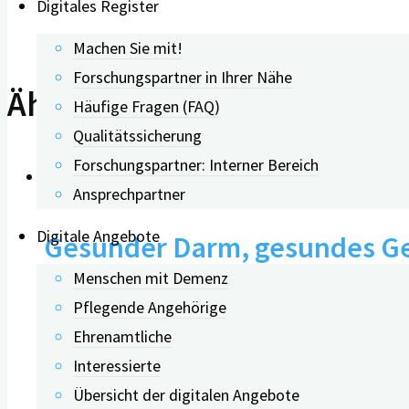
Digitales Register
Machen Sie mit!
Forschungspartner in Ihrer Nähe
Ähnliche Beiträge
Häufige Fragen (FAQ)
Qualitätssicherung
Forschungspartner: Interner Bereich
0
Ansprechpartner
Digitale Angebote
Gesunder Darm, gesundes Ge
Menschen mit Demenz
zu tun haben
Pflegende Angehörige
Ehrenamtliche
Interessierte
29.07.2026
Übersicht der digitalen Angebote