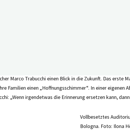
mer-Demenz bei Kindern, um nur einige wenige Beispiele zu
el für Menschen mit Demenz und neuen Behandlungsmöglichkei
yern-Forschenden Lisa Laininger und Dr. Nikolas Dietzel. U
.), Jana Rühl (M.Sc.) und Dr. Michael Zeiler waren dicht umla
cher Marco Trabucchi einen Blick in die Zukunft. Das erste M
ihre Familien einen „Hoffnungsschimmer“. In einer eigenen 
chi: „Wenn irgendetwas die Erinnerung ersetzen kann, dann i
Vollbesetztes Auditori
Bologna. Foto: Ilona H