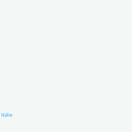
 Europe Conference in
r Nähe