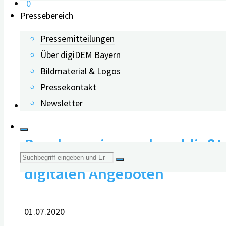
0
Pressebereich
Wie Virtual Reality (VR) Men
Pressemitteilungen
Über digiDEM Bayern
Bildmaterial & Logos
29.04.2026
Pressekontakt
Newsletter
Bundesregierung beschließt 
Suche
digitalen Angeboten
nach:
01.07.2020