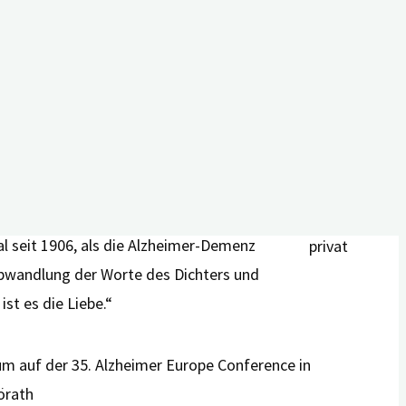
Team auf
 nennen. Natürlich ging es auch um den
der 35.
ten.
Alzheimer
Europe
Conference
nd auch Posterpräsentationen von Anne
in Bologna,
gert – und geprägt vom intensiven fachlich-
Italien.
Foto:
al seit 1906, als die Alzheimer-Demenz
privat
Abwandlung der Worte des Dichters und
st es die Liebe.“
um auf der 35. Alzheimer Europe Conference in
örath