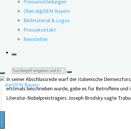
Pressemitteilungen
Zugehörigen, seltene Unterformen von Demenz und Alzhei
Über digiDEM Bayern
Einsatz Künstlicher Intelligenz und digitaler Hilfsmitt
Bildmaterial & Logos
Pressekontakt
Wissenschaftlicher Austausch
Newsletter
Sehr gut besucht waren die Fachvorträge der digiDEM Ba
Keefer (M.Sc.), Lea Dütsch (M.Sc.), Sina Degirmenci (M.Sc
wissenschaftlichen Austausch.
Suche
In seiner Abschlussrede warf der italienische Demenzfors
nach:
erstmals beschrieben wurde, gebe es für Betroffene und 
Literatur-Nobelpreisträgers Joseph Brodsky sagte Trabuc