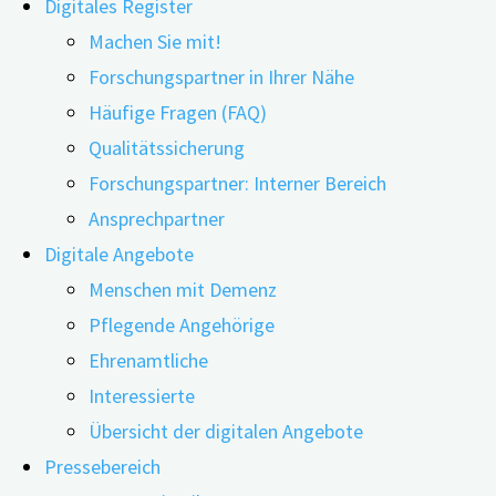
Digitales Register
Machen Sie mit!
Forschungspartner in Ihrer Nähe
Häufige Fragen (FAQ)
15.10.2025
24.06.2026
Qualitätssicherung
Forschungspartner: Interner Bereich
Mit Vorträgen und in Posterpräsentationen stellte d
Ansprechpartner
Forschungsergebnisse vor. Das Leitthema der intern
Digitale Angebote
The future of dementia care“. Die Konferenz, die vo
Menschen mit Demenz
und Besucher aus 48 Ländern eine Rekordzahl.
Pflegende Angehörige
Ehrenamtliche
Gleich zu Beginn des Kongresses haben Angehörige von 
Interessierte
Bedeutung der Demenzforschung unterstrichen und darauf
Übersicht der digitalen Angebote
Gesellschaft, die Erkrankung zu entstigmatisieren.
Pressebereich
In den über 800 Fachvorträgen wurden die unterschiedl