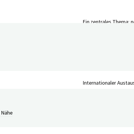
Ein zentrales Thema: 
Demenz. Foto: Ilona H
Blick auf die dicht um
Internationaler Austau
Kolominsky-Rabas (li.) 
r Nähe
Kurze Pause vor dem B