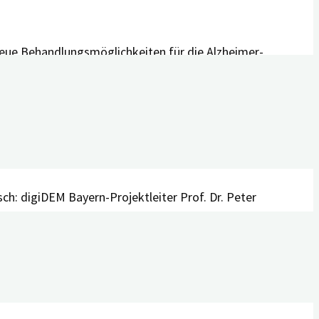
neue Behandlungsmöglichkeiten für die Alzheimer-
örath
lagerten Posterpräsentationen. Foto: Ilona Hörath
sch: digiDEM Bayern-Projektleiter Prof. Dr. Peter
und Dr. Chih-Yuan Lin. Foto: privat
ologna Congress Center. Foto: Ilona Hörath