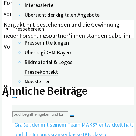
Forschungsregister und die digitalen Angebote
Interessierte
von digiDEM Bayern mitnehmen. Der persönliche
Übersicht der digitalen Angebote
Kontakt mit bestehenden und die Gewinnung
Pressebereich
neuer Forschungspartner*innen standen dabei im
Pressemitteilungen
Vordergrund.
Über digiDEM Bayern
Bildmaterial & Logos
Pressekontakt
Newsletter
Ähnliche Beiträge
Suche
nach: