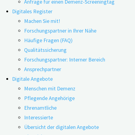
Anfrage für einen Demenz-Screeningtag
Digitales Register
Machen Sie mit!
Forschungspartner in Ihrer Nähe
14.10.2021
23.06.2026
Häufige Fragen (FAQ)
Qualitätssicherung
Forschungspartner: Interner Bereich
Am 11.10.2021 fand der 6. Bayerische Fachtag
Ansprechpartner
Digitale Angebote
Demenz im Congress Centrum in Würzburg statt.
Menschen mit Demenz
Bei der hybriden Veranstaltung war eine Teilnahme
Pflegende Angehörige
sowohl in Präsenz als auch virtuell möglich. Das
Ehrenamtliche
Team von digiDEM Bayern war vor Ort und freute
Interessierte
sich über viele spannende Vorträge und
Übersicht der digitalen Angebote
Diskussionen sowie den persönlichen Kontakt mit