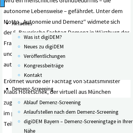
wird ein menschliches Grundbedürfnis – die
autonome Lebensweise – gefährdet. Unter dem
Motto „Autonomie und Demenz“ widmete sich
Aktuelles
der 6. Bayerische Fachtag Demenz in Würzburg der
Was ist digiDEM?
Frage, wie Autonomie und Demenz vereinbar sind
Neues zu digiDEM
und welchen Einfluss die Erkrankung auf die
Veröffentlichungen
autonome Lebensführung von Betroffenen hat.
Kongressbeiträge
Kontakt
Eröffnet wurde der Fachtag von Staatsminister
Demenz-Screening
Klaus Holetschek, der virtuell aus München
zugeschaltet war. In Vorträgen, Dialogforen und
Ablauf Demenz-Screening
Anlaufstellen nach dem Demenz-Screening
im persönlichen Gespräch konnten sich
digiDEM Bayern – Demenz-Screeningtage in Ihrer
Teilnehmende anschließend mit dem Thema
Nähe