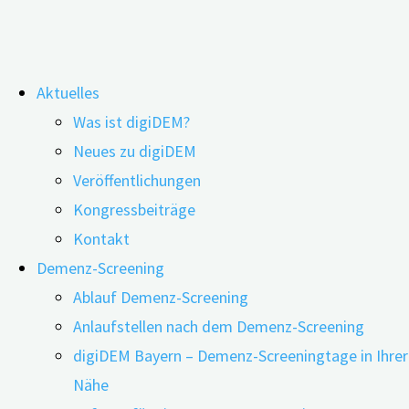
Zum
Aktuelles
Inhalt
Was ist digiDEM?
springen
6. Bayerischer Fachtag Demenz –
Neues zu digiDEM
Veröffentlichungen
„Autonomie und Demenz“
Kongressbeiträge
Kontakt
Demenz-Screening
Ablauf Demenz-Screening
Anlaufstellen nach dem Demenz-Screening
digiDEM Bayern – Demenz-Screeningtage in Ihrer
Nähe