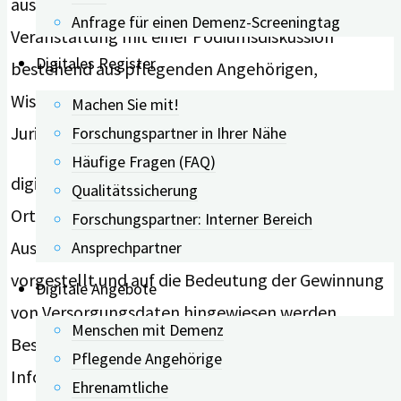
auseinandersetzen. Abgerundet wurde die
Anfrage für einen Demenz-Screeningtag
Veranstaltung mit einer Podiumsdiskussion
Digitales Register
bestehend aus pflegenden Angehörigen,
Wissenschaftler*innen, Demenzexpert*innen und
Machen Sie mit!
Jurist*innen.
Forschungspartner in Ihrer Nähe
Häufige Fragen (FAQ)
digiDEM Bayern war mit dem gesamten Team vor
Qualitätssicherung
Ort und mit einem Stand vertreten. Im direkten
Forschungspartner: Interner Bereich
Austausch mit Besucher*innen konnte das Projekt
Ansprechpartner
vorgestellt und auf die Bedeutung der Gewinnung
Digitale Angebote
von Versorgungsdaten hingewiesen werden.
Menschen mit Demenz
Besucher*innen konnten sich zudem
Pflegende Angehörige
Informationsmaterialien über das
Ehrenamtliche