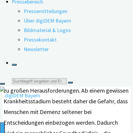
Pressebereich
den Teilnehmenden.
Pressemitteilungen
Über digiDEM Bayern
Bildmaterial & Logos
Pressekontakt
Autofahren, einkaufen gehen, das eigenständige
Newsletter
Leben in der häuslichen Umgebung – Dinge, die
für die meisten Menschen selbstverständlich sind,
werden durch eine Demenzerkrankung plötzlich
Suche
zu großen Herausforderungen. Ab einem gewissen
nach:
Krankheitsstadium besteht daher die Gefahr, dass
Menschen mit Demenz seltener bei
Entscheidungen einbezogen werden. Dadurch