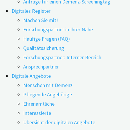
Anfrage für einen Demenz-Screeningtag
Digitales Register
Machen Sie mit!
18.10.2021
16.07.2026
Forschungspartner in Ihrer Nähe
Häufige Fragen (FAQ)
Qualitätssicherung
Forschungspartner: Interner Bereich
Ehrenamtlich Tätige sind ein wichtiger Baustein bei
Ansprechpartner
der Versorgung von Menschen mit Demenz und der
Digitale Angebote
Entlastung von pflegenden Angehörigen. Aufgrund
Menschen mit Demenz
des demografischen Wandels, der veränderten
Pflegende Angehörige
familiären Strukturen und der steigenden Anzahl
Ehrenamtliche
an Demenzerkrankungen ist die Förderung
Interessierte
freiwilligen Engagements im Themenfeld Demenz
Übersicht der digitalen Angebote
immer mehr in den Fokus der Politik gerückt.