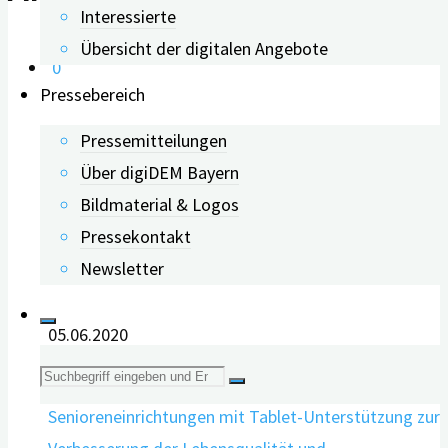
Interessierte
Übersicht der digitalen Angebote
0
Pressebereich
Webinar: Wie funktioniert
Pressemitteilungen
Über digiDEM Bayern
Personentracking? (z.B. bei
Bildmaterial & Logos
Pressekontakt
Demenz, Covid-19)
Newsletter
05.06.2020
Suche
nach: