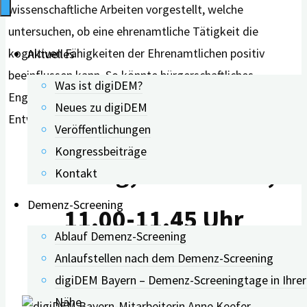
wissenschaftliche Arbeiten vorgestellt, welche
untersuchen, ob eine ehrenamtliche Tätigkeit die
kognitiven Fähigkeiten der Ehrenamtlichen positiv
Aktuelles
beeinflussen kann. So könnte bürgerschaftliches
Was ist digiDEM?
Engagement die Ehrenamtlichen selbst vor der
Neues zu digiDEM
Entwicklung einer Demenz schützen.
Veröffentlichungen
Kongressbeiträge
Dienstag, 26.10.2021,
Kontakt
Demenz-Screening
11.00-11.45 Uhr
Ablauf Demenz-Screening
Anlaufstellen nach dem Demenz-Screening
digiDEM Bayern – Demenz-Screeningtage in Ihrer
Nähe