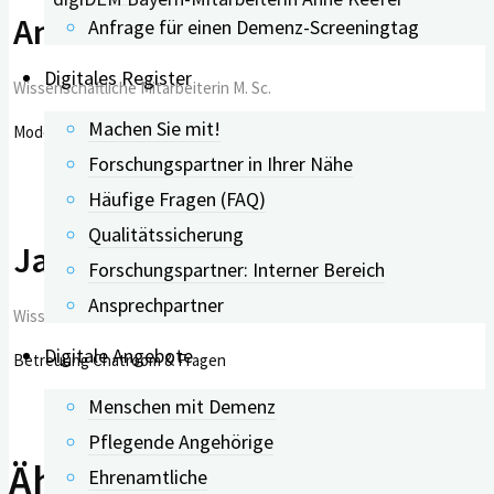
Anne Keefer
Anfrage für einen Demenz-Screeningtag
Digitales Register
Wissenschaftliche Mitarbeiterin M. Sc.
Machen Sie mit!
Moderation
Forschungspartner in Ihrer Nähe
Häufige Fragen (FAQ)
Qualitätssicherung
Jana Rühl
Forschungspartner: Interner Bereich
Ansprechpartner
Wissenschaftliche Mitarbeiterin M. Sc.
Digitale Angebote
Betreuung Chatroom & Fragen
Menschen mit Demenz
Pflegende Angehörige
Ähnliche Beiträge
Ehrenamtliche