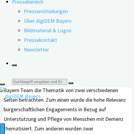
Pressebereich
Darüber hinaus beschäftigen sich auch zunehmend
Pressemitteilungen
Forscher*innen damit, ob ehrenamtliche Tätigkeit
Über digiDEM Bayern
Bildmaterial & Logos
eine positive Auswirkung auf die kognitiven
Pressekontakt
Fähigkeiten der Ehrenamtlichen hat.
Newsletter
Im Webinar „Ehrenamt und Demenz“ hat das digiDEM
Suche
Bayern Team die Thematik von zwei verschiedenen
nach:
Seiten betrachten. Zum einen wurde die hohe Relevanz
bürgerschaftlichen Engagements in Bezug auf
Unterstützung und Pflege von Menschen mit Demenz
thematisiert. Zum anderen wurden zwei