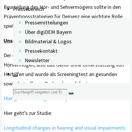
Beurteilung des Hör- und Sehvermögens sollte in den
Pressebereich
Präventionsstrategien für Demenz eine wichtige Rolle
Pressemitteilungen
spielen, raten die Autor*innen.
Über digiDEM Bayern
Unser Tipp:
Bildmaterial & Logos
Pressekontakt
Der digiDEM-Hörtest untersucht das unversorgte
Newsletter
Hörvermögen, also das Gehör ohne Unterstützung von
Hörhilfen und wurde als Screeningtest an gesunden
sowie betroffenen Probanden validiert.
Suche
Hier geht’s zum digiDEM Bayern-Hörtest.
nach:
Hier geht’s zur Studie:
Longitudinal changes in hearing and visual impairments