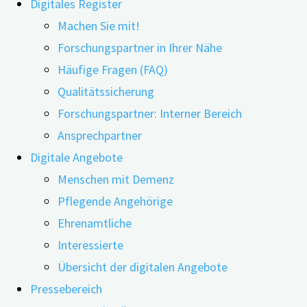
Digitales Register
Machen Sie mit!
Forschungspartner in Ihrer Nähe
Häufige Fragen (FAQ)
30.05.2022
11.06.2026
Qualitätssicherung
Forschungspartner: Interner Bereich
Ältere Menschen, die gleichzeitig sowohl beim
Ansprechpartner
Hören als auch beim Sehen beeinträchtigt sind,
Digitale Angebote
haben ein erhöhtes Demenzrisiko. Zu diesem
Menschen mit Demenz
Ergebnis gelangten Wissenschaftler*innen in den
Pflegende Angehörige
USA.
Ehrenamtliche
Durchgeführt wurde die Studie in den USA bereits
Interessierte
zwischen 1992 und 1999 und mit einer
Übersicht der digitalen Angebote
Nachbeobachtungszeit von bis zu acht Jahren. Im Mai
Pressebereich
2022 wurden nun die Ergebnisse veröffentlicht. Die