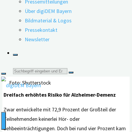
Pressemitteilungen
Analyse umfasste 2.927 Teilnehmer*innen, die zu Beginn
Über digiDEM Bayern
der Studie nicht an Demenz erkrankt waren. Die
Bildmaterial & Logos
Beurteilung des Hör-und Sehvermögens erfolgte über
Pressekontakt
Selbstauskunft der Teilnehmenden.
Newsletter
Suche
Foto: Shutterstock
nach:
Dreifach erhöhtes Risiko für Alzheimer-Demenz
Zwar entwickelte mit 72,9 Prozent der Großteil der
Teilnehmenden keinerlei Hör- oder
Sehbeeinträchtigungen. Doch bei rund vier Prozent kam