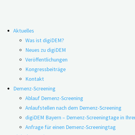
Zum
Aktuelles
Inhalt
Was ist digiDEM?
springen
Eingeschränktes Hör- und
Neues zu digiDEM
Veröffentlichungen
Sehvermögen kann zu Demenz führen
Kongressbeiträge
Kontakt
Demenz-Screening
Ablauf Demenz-Screening
Anlaufstellen nach dem Demenz-Screening
digiDEM Bayern – Demenz-Screeningtage in Ihre
Anfrage für einen Demenz-Screeningtag