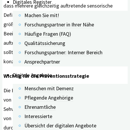
Digitales Register
dass mehrere gleichzeitig auftretende sensorische
Defizite – einschließlich Sehen, Hören und Riechen – in
Machen Sie mit!
größerem Maße in Verbindung mit kognitiven
Forschungspartner in Ihrer Nähe
Beeinträchtigungen stehen gegenüber einzeln
Häufige Fragen (FAQ)
auftretenden Problemen. Nach Meinung der Autor*innen
Qualitätssicherung
sollte sich zukünftige Forschung auch hierauf
Forschungspartner: Interner Bereich
konzentrieren
Ansprechpartner
Digitale Angebote
Wichtig für die Präventionsstrategie
Menschen mit Demenz
Die Ergebnisse könnten auch für die Primärversorgung
Pflegende Angehörige
von Bedeutung sein. Denn die Bewertung des Hör- und
Ehrenamtliche
Sehvermögens anhand der selbstberichteten Messungen
Interessierte
von Patienten kann als „potenziell schnelles und einfach
Übersicht der digitalen Angebote
durchzuführendes Screening für Demenz dienen.“ Die