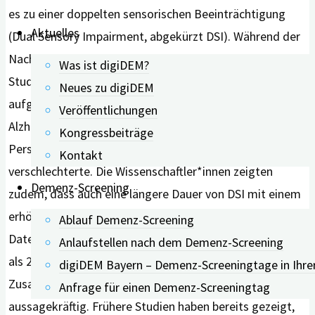
es zu einer doppelten sensorischen Beeinträchtigung
Aktuelles
(Dual Sensory Impairment, abgekürzt DSI). Während der
Nachbeobachtungszeit entwickelten 10,5 Prozent der
Was ist digiDEM?
Studienpopulation eine Demenz. Dabei war das Risiko,
Neues zu digiDEM
aufgrund der doppelten Beeinträchtigung speziell an
Veröffentlichungen
Alzheimer-Demenz zu erkranken, dreimal höher als bei
Kongressbeiträge
Personen, deren Hör- und Sehvermögen sich nicht
Kontakt
verschlechterte. Die Wissenschaftler*innen zeigten
Demenz-Screening
zudem, dass auch eine längere Dauer von DSI mit einem
erhöhten Demenzrisiko verbunden ist. Obwohl die
Ablauf Demenz-Screening
Daten, die für diese Analysen verwendet wurden, mehr
Anlaufstellen nach dem Demenz-Screening
als 20 Jahre zurückliegen, halten die Autor*innen den
digiDEM Bayern – Demenz-Screeningtage in Ihre
Zusammenhang zwischen DSI und Demenzrisiko für
Anfrage für einen Demenz-Screeningtag
aussagekräftig. Frühere Studien haben bereits gezeigt,