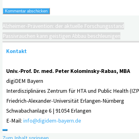
Alzheimer-Prävention: der aktuelle Forschungsstand
Passivrauchen kann geistigen Abbau beschleunigen
Kontakt
Univ.-Prof. Dr. med. Peter Kolominsky-Rabas, MBA
digiDEM Bayern
Interdisziplinäres Zentrum für HTA und Public Health (IZ
Friedrich-Alexander-Universität Erlangen-Nürnberg
Schwabachanlage 6 | 91054 Erlangen
E-Mail:
info@digidem-bayern.de
Zum Inhalt springen