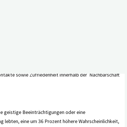
r geistiger Beeinträchtigungen? Das hat ein US-
2013 mehr als 100 Millionen US-Amerikaner*innen einer
mbedingte Hörschäden besteht.
g der geistigen Leistungsfähigkeit. Dafür untersuchten
 Health and Aging Project” teilnahmen. Zudem schätzten
n vor den Untersuchungen lebten. Für ihre Berechnungen
ontakte sowie Zufriedenheit innerhalb der Nachbarschaft
te geistige Beeinträchtigungen oder eine
 lebten, eine um 36 Prozent höhere Wahrscheinlichkeit,