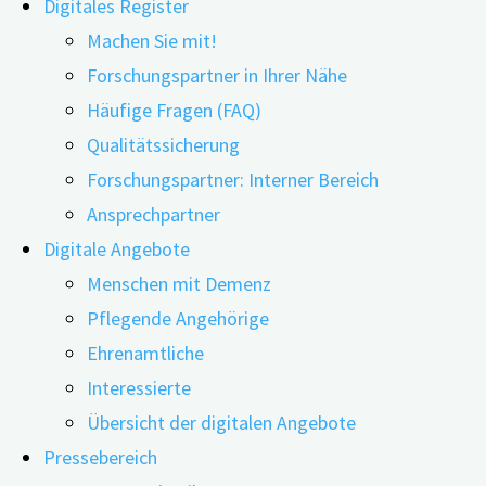
Digitales Register
Machen Sie mit!
Forschungspartner in Ihrer Nähe
Häufige Fragen (FAQ)
18.03.2021
18.03.2021
Qualitätssicherung
Forschungspartner: Interner Bereich
Ansprechpartner
Autos, Züge, Baustellen – auch Lärm aus der Umgebung
Digitale Angebote
Umgebungslärm in der US-Metropole Chicago.
Menschen mit Demenz
Pflegende Angehörige
Ehrenamtliche
Interessierte
Lernschwierigkeiten bei Kindern sowie Hörschäden, Schl
Übersicht der digitalen Angebote
der möglichen Gesundheitsschäden, die Studien zufolge
Pressebereich