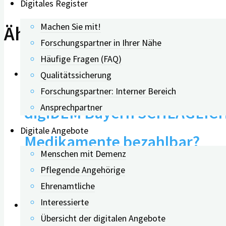
Digitales Register
Machen Sie mit!
Ähnliche Beiträge
Forschungspartner in Ihrer Nähe
Häufige Fragen (FAQ)
0
Qualitätssicherung
Forschungspartner: Interner Bereich
Ansprechpartner
digiDEM Bayern SCHLAGLICH
Digitale Angebote
Medikamente bezahlbar?
Menschen mit Demenz
Pflegende Angehörige
30.10.2024
Ehrenamtliche
Interessierte
Übersicht der digitalen Angebote