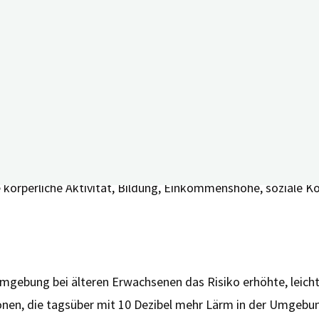
 spielt nun der Lärm in Bezug auf die Entwicklung mögliche
Chicago untersucht. Die Autor*innen schätzen, dass im Jahr 
tgelegten Grenzwert überschritt, ab dem ein Risiko für lär
nds verknüpft
gen zur Lärmbelastung mit Informationen über die Entwicklun
wachsenen im Alter von 65 Jahren und älter, die am “Chicago
den Vierteln, in denen die Teilnehmenden in den fünf Jahre
 körperliche Aktivität, Bildung, Einkommenshöhe, soziale K
umgebung bei älteren Erwachsenen das Risiko erhöhte, leich
nen, die tagsüber mit 10 Dezibel mehr Lärm in der Umgebung