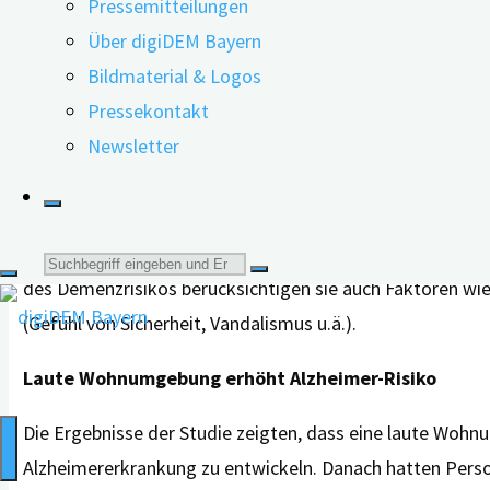
Schäden zum Teil das Demenzrisiko erhöhen. Welche Rolle
Pressemitteilungen
Forscherteam in vier Stadtvierteln in der US-Großstadt 
Über digiDEM Bayern
Lärmbelastung ausgesetzt waren, die den behördlich fes
Bildmaterial & Logos
Pressekontakt
Lärmbelastung mit Entwicklung des geistigen Zusta
Newsletter
In ihrer Langzeit-Studie verknüpften sie daher Schätzun
sie alle drei Jahre den kognitiven Zustand von 5.227 Er
sie mit Hilfe eines Vorhersage-Modells die Lärmpegel in 
Suche
des Demenzrisikos berücksichtigen sie auch Faktoren wie
(Gefühl von Sicherheit, Vandalismus u.ä.).
nach:
Laute Wohnumgebung erhöht Alzheimer-Risiko
Die Ergebnisse der Studie zeigten, dass eine laute Wohn
Alzheimererkrankung zu entwickeln. Danach hatten Perso