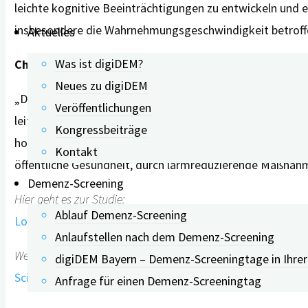
leichte kognitive Beeinträchtigungen zu entwickeln und e
insbesondere die Wahrnehmungsgeschwindigkeit betroff
Aktuelles
Was ist digiDEM?
Chance für die öffentliche Gesundheit
Neues zu digiDEM
„Diese Ergebnisse deuten darauf hin, dass in typischen 
Veröffentlichungen
leitende Autorin Sara D. Adar von der University of Michi
Kongressbeiträge
hohen Lärmpegeln in ihren Gemeinden betroffen sind.“ D
Kontakt
öffentliche Gesundheit, durch lärmreduzierende Maßnahm
Demenz-Screening
Hier geht es zur Studie:
Ablauf Demenz-Screening
Long‐term community noise exposure in relation to dement
Anlaufstellen nach dem Demenz-Screening
Weitere Informationen zum Thema:
digiDEM Bayern – Demenz-Screeningtage in Ihre
Science Daily: Community noise may affect dementia risk
Anfrage für einen Demenz-Screeningtag