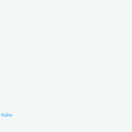
Risikofaktor
r Nähe