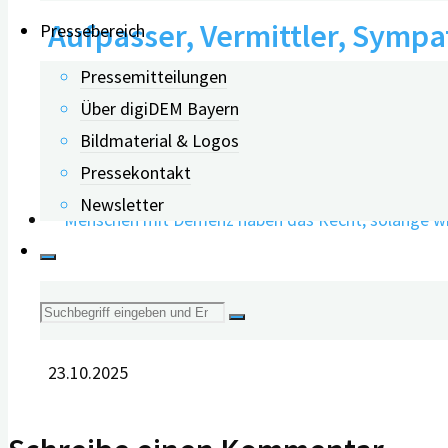
Aufpasser, Vermittler, Sympa
Pressebereich
Pressemitteilungen
Bewohnern mit Demenz um
Über digiDEM Bayern
Bildmaterial & Logos
14.07.2020
Pressekontakt
Newsletter
Ist wirtschaftliche Ungleichh
Suche
nach:
23.10.2025