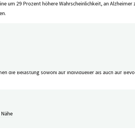
ine um 29 Prozent höhere Wahrscheinlichkeit, an Alzheimer z
en.
städtischen Gemeinden in den USA höhere Lärmpegel die Gehi
gan School of Public Health in Ann Arbor. “Dies ist eine wich
ie Forscher*innen empfehlen, das Thema noch eingehender zu
en die Belastung sowohl auf individueller als auch auf Bev
ia, cognition, and cognitive decline in older adults
(Okt 2
r Nähe