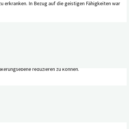
u erkranken. In Bezug auf die geistigen Fähigkeiten war
rne älterer Menschen beeinträchtigen können”, sagte die
tige Erkenntnis, da Millionen von Amerikanern derzeit von
 untersuchen und sehen darin eine Chance für die
ölkerungsebene reduzieren zu können.
020)