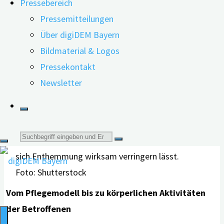
Pressebereich
Menschen in deren Umfeld verursachen sie erheblichen
Pressemitteilungen
Stress. Wie sich Enthemmung verringern lässt,
Über digiDEM Bayern
überprüften australische Wissenschaftler*innen, indem
Bildmaterial & Logos
sie systematisch 30 internationale Studien auswerteten.
Pressekontakt
Demnach können pharmakologische und – noch stärker
Newsletter
– psychosoziale Behandlungen zur Reduzierung der
Enthemmung beitragen.
Suche
nach:
Foto: Shutterstock
Vom Pflegemodell bis zu körperlichen Aktivitäten
der Betroffenen