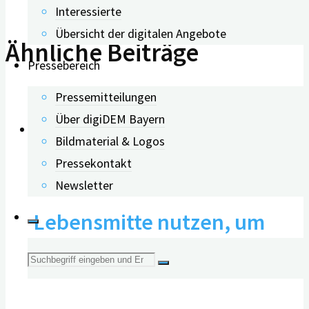
Interessierte
Übersicht der digitalen Angebote
Ähnliche Beiträge
Pressebereich
Pressemitteilungen
Über digiDEM Bayern
Bildmaterial & Logos
Pressekontakt
Zeitfenster in der
Newsletter
Lebensmitte nutzen, um
Demenz vorzubeugen
Suche
nach: