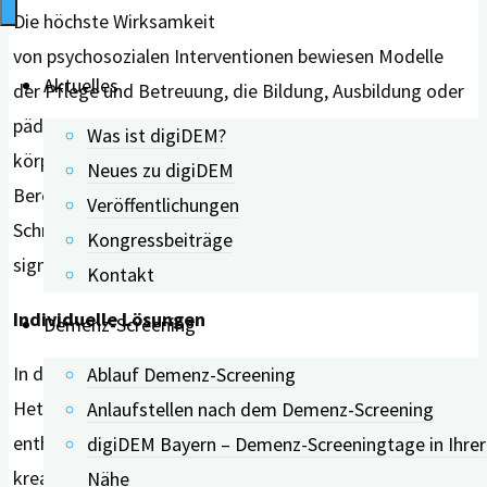
Die höchste Wirksamkeit
von psychosozialen Interventionen bewiesen Modelle
Aktuelles
der Pflege und Betreuung, die Bildung, Ausbildung oder
pädagogische Schulung des Pflegepersonals sowie
Was ist digiDEM?
körperliche Aktivitäten von Menschen mit Demenz. Im
Neues zu digiDEM
Bereich pharmakologischer Behandlungen führten
Veröffentlichungen
Schmerztherapie, Antidepressive oder Antipsychotika zu
Kongressbeiträge
signifikanten Behandlungserfolgen.
Kontakt
Individuelle Lösungen
Demenz-Screening
In der Studie weisen die Wissenschaftler*innen auf die
Ablauf Demenz-Screening
Heterogenität der Demenz und der damit verbundenen
Anlaufstellen nach dem Demenz-Screening
enthemmten Verhaltensweisen hin: „Jeder Fall sollte zu
digiDEM Bayern – Demenz-Screeningtage in Ihrer
kreativen, individuellen Lösungen führen.“ Sie empfehlen
Nähe