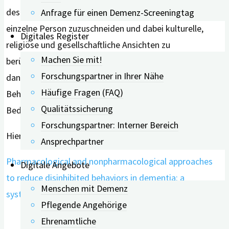
des Weiteren, den Schwerpunkt der Therapie auf die
Anfrage für einen Demenz-Screeningtag
einzelne Person zuzuschneiden und dabei kulturelle,
Digitales Register
religiöse und gesellschaftliche Ansichten zu
Machen Sie mit!
berücksichtigen. „Die medikamentöse Therapie sollte
Forschungspartner in Ihrer Nähe
dann eingesetzt werden, wenn psychosoziale
Häufige Fragen (FAQ)
Behandlungsstrategien versagt haben und auch nur bei
Qualitätssicherung
Bedarf und über einen kurzen Zeitraum.“
Forschungspartner: Interner Bereich
Hier geht’s zur Studie:
Ansprechpartner
Pharmacological and nonpharmacological approaches
Digitale Angebote
to reduce disinhibited behaviors in dementia: a
Menschen mit Demenz
systematic review.
Pflegende Angehörige
Ehrenamtliche