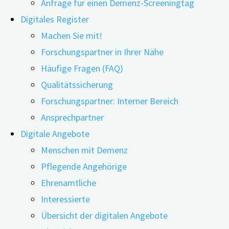
Anfrage für einen Demenz-Screeningtag
Digitales Register
Machen Sie mit!
Forschungspartner in Ihrer Nähe
20.07.2022
11.06.2026
Häufige Fragen (FAQ)
Qualitätssicherung
Nichtmedikamentöse sogenannte psychosoziale
Forschungspartner: Interner Bereich
Behandlungen sind bei der Verringerung
Ansprechpartner
enthemmter Verhaltensweisen bei Demenz
Digitale Angebote
wirksamer als pharmakologische Interventionen. Zu
Menschen mit Demenz
diesem Ergebnis kamen australische Forschende.
Pflegende Angehörige
Impulsives Verhalten, ungesunde Ernährung,
Ehrenamtliche
Aufdringlichkeit oder Apathie können Ausdruck von
Interessierte
sogenannten enthemmten Verhaltensweisen bei
Übersicht der digitalen Angebote
Demenz sein. Sowohl bei den Betroffen als auch bei