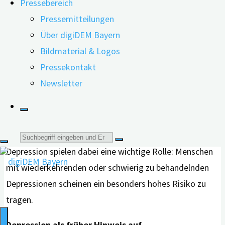
Pressebereich
Bilddaten und klinische Studien aus.
Pressemitteilungen
Über digiDEM Bayern
Eines der zentralen Ergebnisse: Depression im Alter ist
Bildmaterial & Logos
ein unabhängiger Risikofaktor für die Entstehung einer
Pressekontakt
Demenz. Eine Analyse von 23 Kohortenstudien zeigte,
Newsletter
dass Betroffene mit Altersdepression ein um 85 %
erhöhtes Risiko haben, an einer Demenz zu erkranken.
Besonders ausgeprägt war dieser Zusammenhang bei
der vaskulären Demenz. Schweregrad und Dauer der
Suche
Depression spielen dabei eine wichtige Rolle: Menschen
nach:
mit wiederkehrenden oder schwierig zu behandelnden
Depressionen scheinen ein besonders hohes Risiko zu
tragen.
Depression als früher Hinweis auf