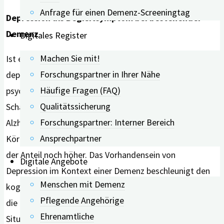
Anfrage für einen Demenz-Screeningtag
Depression als Begleitsymptom bei bestehender
Demenz
Digitales Register
Machen Sie mit!
Ist eine Demenz bereits diagnostiziert, treten
Forschungspartner in Ihrer Nähe
depressive Symptome häufig als Teil der begleitenden
Häufige Fragen (FAQ)
psychischen und verhaltensbezogenen Beschwerden auf.
Qualitätssicherung
Schätzungen zufolge sind 30 bis 50 % der Menschen mit
Forschungspartner: Interner Bereich
Alzheimer-Demenz davon betroffen; bei der Lewy-
Ansprechpartner
Körper-Demenz und der frontotemporalen Demenz ist
der Anteil noch höher. Das Vorhandensein von
Digitale Angebote
Depression im Kontext einer Demenz beschleunigt den
Menschen mit Demenz
kognitiven und funktionellen Abbau und verschlechtert
Pflegende Angehörige
die Lebensqualität der Betroffenen wie auch die
Ehrenamtliche
Situation der pflegenden An- und Zugehörigen.