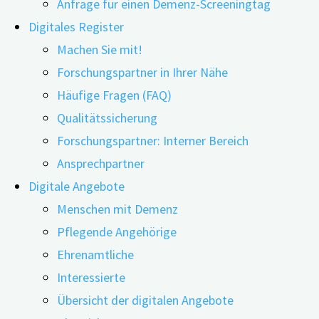
Anfrage für einen Demenz-Screeningtag
Digitales Register
Machen Sie mit!
Forschungspartner in Ihrer Nähe
Häufige Fragen (FAQ)
29.04.2026
30.04.2026
Qualitätssicherung
Depression und kognitive Beeinträchtigungen
Forschungspartner: Interner Bereich
gehören zu den häufigsten Erkrankungen im
Ansprechpartner
höheren Lebensalter. Oft treten sie auch
Digitale Angebote
gemeinsam auf. Eine aktuelle Studie aus Südkorea
Menschen mit Demenz
hat systematisch untersucht, wie beide
Pflegende Angehörige
Erkrankungen miteinander verknüpft sind und
Ehrenamtliche
welche Konsequenzen das für Diagnose und
Interessierte
Behandlung hat. Das Forschungsteam wertete
Übersicht der digitalen Angebote
dafür Längsschnittstudien, Laborbefunde,