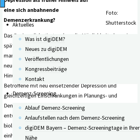
eine sich anbahnende
Foto:
Demenzerkrankung?
Shutterstock
Aktuelles
Das Review diskutiert zudem die Möglichkeit, dass eine
Was ist digiDEM?
spät im Leben erstmals auftretende Depression in
Neues zu digiDEM
manchen Fällen ein frühes Symptom einer beginnenden
Veröffentlichungen
neurologischen Veränderung darstellen könnte.
Kongressbeiträge
Hinweise darauf liefern Studien, die zeigen, dass
Kontakt
Betroffene mit neu einsetzender Depression und
Demenz-Screening
gleichzeitigen Einschränkungen in Planungs- und
Denkfähigkeiten häufiger und rascher eine Demenz
Ablauf Demenz-Screening
entwickeln. Die Autoren betonen jedoch, dass die
Anlaufstellen nach dem Demenz-Screening
biologischen Belege hierfür noch begrenzt und nicht
digiDEM Bayern – Demenz-Screeningtage in Ihrer
einheitlich sind.
Nähe