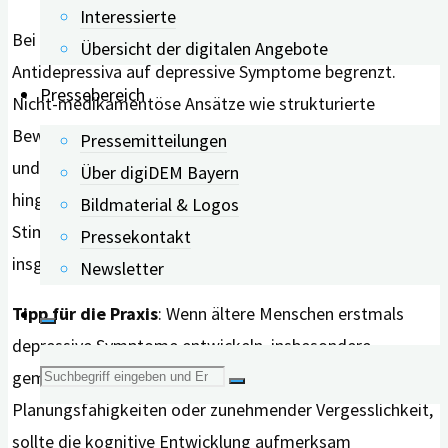
Interessierte
Bei bestehender Demenz ist die Wirksamkeit von
Übersicht der digitalen Angebote
Antidepressiva auf depressive Symptome begrenzt.
Pressebereich
Nicht-medikamentöse Ansätze wie strukturierte
Bewegungsprogramme, Schulungen für pflegende An-
Pressemitteilungen
und Zugehörige sowie aktivierende Angebote zeigen
Über digiDEM Bayern
hingegen moderate positive Effekte sowohl auf die
Bildmaterial & Logos
Stimmung als auch auf neuropsychiatrische Symptome
Pressekontakt
insgesamt.
Newsletter
Tipp für die Praxis
: Wenn ältere Menschen erstmals
depressive Symptome entwickeln, insbesondere
Suche
gemeinsam mit Einschränkungen in
Planungsfähigkeiten oder zunehmender Vergesslichkeit,
nach:
sollte die kognitive Entwicklung aufmerksam