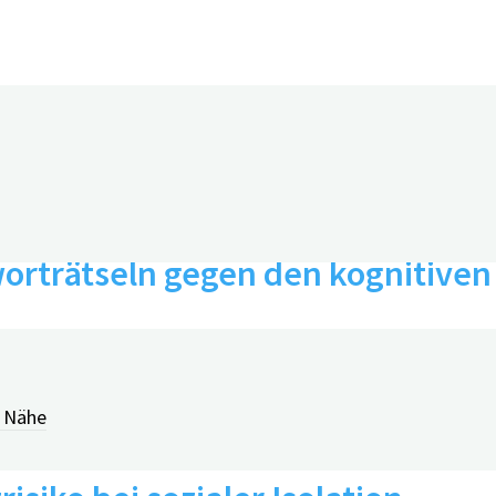
uzworträtseln gegen den kognitive
0
r Nähe