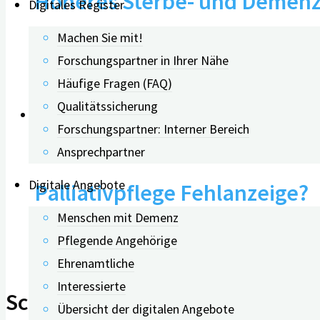
Höheres Sterbe- und Demenzri
Digitales Register
Machen Sie mit!
14.10.2022
Forschungspartner in Ihrer Nähe
Häufige Fragen (FAQ)
Qualitätssicherung
Forschungspartner: Interner Bereich
0
Ansprechpartner
Digitale Angebote
Palliativpflege Fehlanzeige?
Menschen mit Demenz
Pflegende Angehörige
27.04.2023
Ehrenamtliche
Interessierte
Schreibe einen Kommentar
Übersicht der digitalen Angebote