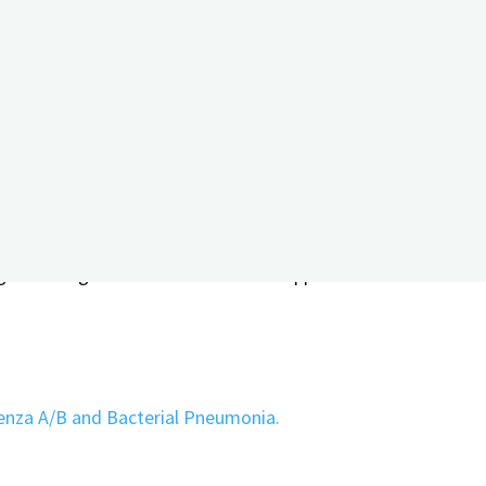
f. Im Vergleich mit weiteren neurologischen Erkrankungen ge
h höher. Menschen, die an Covid-19 erkrankten, erlitten zud
Durchblutungsmangel.
 Vergleich zu COVID-negativen Personen häufiger ein Deliri
amen außerdem zu dem Schluss: Müdigkeit, Depression und A
en beitragen. Auch die Influenza-Grippe und bakteriell ver
uenza A/B and Bacterial Pneumonia.