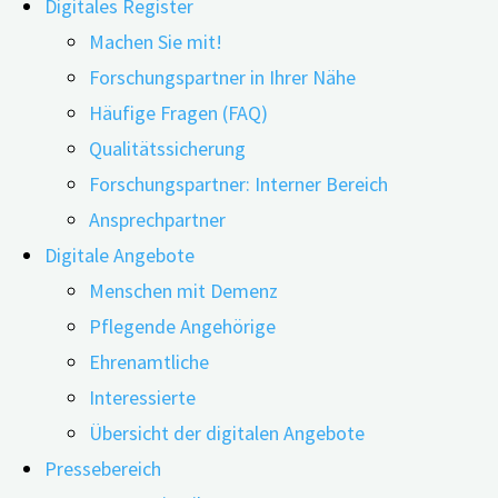
Digitales Register
Machen Sie mit!
Forschungspartner in Ihrer Nähe
Häufige Fragen (FAQ)
20.07.2022
12.06.2026
Qualitätssicherung
Wie sich Covid-19 auf die Häufigkeit neurologischer
Forschungspartner: Interner Bereich
19-Patienten ein höheres Alzheimer-Risiko als Mens
Ansprechpartner
Digitale Angebote
Die Studie über Langzeitfolgen von Covid-19 analysierte
Menschen mit Demenz
Hauptstadt Kopenhagen und in der Region Seeland leben
Pflegende Angehörige
Ehrenamtliche
Vielfältige neurologische Erkrankungen
Interessierte
Ziel der Studie war es, den Einfluss von Covid-19 auf
Übersicht der digitalen Angebote
neurologische Erkrankungen wie Alzheimer-Demenz, Parki
Pressebereich
getesteten Menschen hatten Covid-19-positive Patienten 