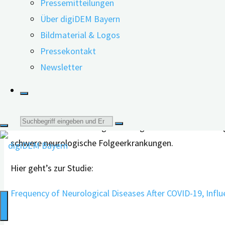
Pressemitteilungen
So trat die Erkrankung nach 12 Monaten 3,4-mal öfter au
Über digiDEM Bayern
Das Risiko, etwa an Parkinson zu erkranken, war 2,2-fac
Bildmaterial & Logos
im Vergleich zur Häufigkeit, hervorgerufen durch einen 
Pressekontakt
Newsletter
Delirium kann Auslöser sein
„Bemerkenswert ist, dass COVID-19-positive Personen im
aufwiesen“, schreiben die Wissenschaftler*innen. Sie k
Suche
ebenfalls zur Entwicklung neurodegenerativer Erkrankung
schwere neurologische Folgeerkrankungen.
nach:
Hier geht’s zur Studie:
Frequency of Neurological Diseases After COVID-19, Infl