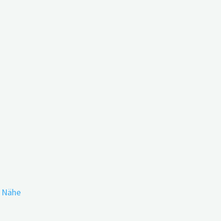
id-19-Patienten ￼
r Nähe