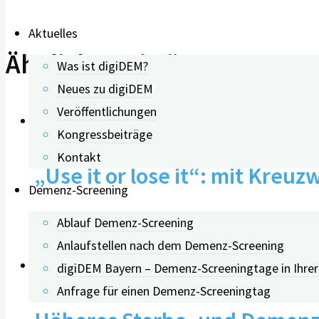
Aktuelles
Ähnliche Beiträge
Was ist digiDEM?
Neues zu digiDEM
Veröffentlichungen
Kongressbeiträge
Kontakt
„Use it or lose it“: mit Kre
Demenz-Screening
Ablauf Demenz-Screening
03.12.2019
Anlaufstellen nach dem Demenz-Screening
digiDEM Bayern – Demenz-Screeningtage in Ihre
Anfrage für einen Demenz-Screeningtag