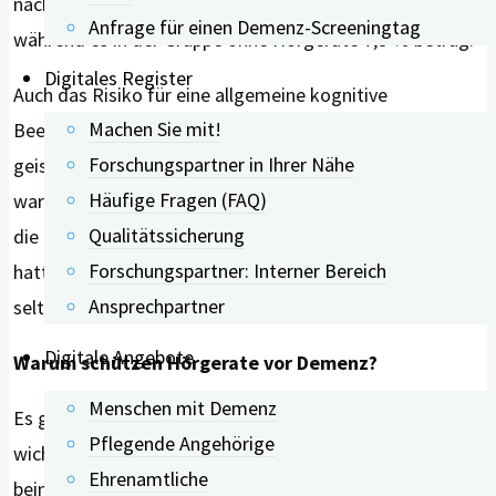
nach 7 Jahren in der Gruppe mit Hörgeräten bei 5,0 %,
Anfrage für einen Demenz-Screeningtag
während es in der Gruppe ohne Hörgeräte 7,5 % betrug.
Digitales Register
Auch das Risiko für eine allgemeine kognitive
Machen Sie mit!
Beeinträchtigung (also deutliche Verschlechterung der
Forschungspartner in Ihrer Nähe
geistigen Fähigkeiten, mit oder ohne Demenzdiagnose)
Häufige Fragen (FAQ)
war etwas geringer. Besonders interessant: Menschen,
Qualitätssicherung
die ihre Hörgeräte regelmäßig oder fast immer trugen,
Forschungspartner: Interner Bereich
hatten das niedrigste Demenzrisiko. Wer Hörgeräte nur
Ansprechpartner
selten nutzte, profitierte deutlich weniger.
Digitale Angebote
Warum schützen Hörgerate vor Demenz?
Menschen mit Demenz
Es gibt verschiedene Theorien, warum gutes Hören so
Pflegende Angehörige
wichtig für den Kopf ist. Wer schlecht hört, muss sich
Ehrenamtliche
beim Zuhören stark anstrengen. Diese zusätzliche