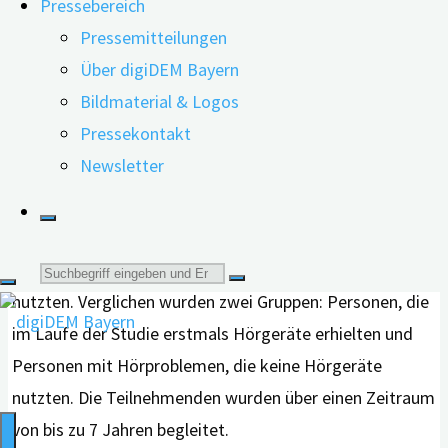
Pressebereich
sogar Demenz vorzubeugen? Dieser Frage ist ein
Pressemitteilungen
Forschungsteam aus Australien in einer aktuellen
Über digiDEM Bayern
Studie nachgegangen.
Bildmaterial & Logos
Pressekontakt
Die Forschenden nutzten Daten aus einer großen
Newsletter
australischen Langzeitstudie. In die Auswertung wurden
rund 2.800 Personen ab 70 Jahren einbezogen, die zu
Studienbeginn keine Demenz hatten, aber über
Hörprobleme berichteten und bislang keine Hörgeräte
Suche
nutzten. Verglichen wurden zwei Gruppen: Personen, die
nach:
im Laufe der Studie erstmals Hörgeräte erhielten und
Personen mit Hörproblemen, die keine Hörgeräte
nutzten. Die Teilnehmenden wurden über einen Zeitraum
von bis zu 7 Jahren begleitet.