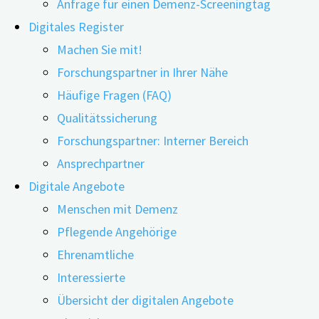
Anfrage für einen Demenz-Screeningtag
Digitales Register
Machen Sie mit!
Forschungspartner in Ihrer Nähe
Häufige Fragen (FAQ)
25.02.2026
24.06.2026
Qualitätssicherung
Hörverlust gehört zu den häufigsten
Forschungspartner: Interner Bereich
gesundheitlichen Veränderungen im höheren
Ansprechpartner
Lebensalter. Etwa jede dritte Person über 65 Jahren
Digitale Angebote
ist betroffen. Seit einigen Jahren vermuten
Menschen mit Demenz
Forschende zudem einen Zusammenhang zwischen
Pflegende Angehörige
Schwerhörigkeit und einem erhöhten Risiko für
Ehrenamtliche
kognitive Beeinträchtigungen und Demenz. Doch
Interessierte
kann die Versorgung mit Hörgeräten tatsächlich
Übersicht der digitalen Angebote
helfen, geistigen Abbau zu verlangsamen oder