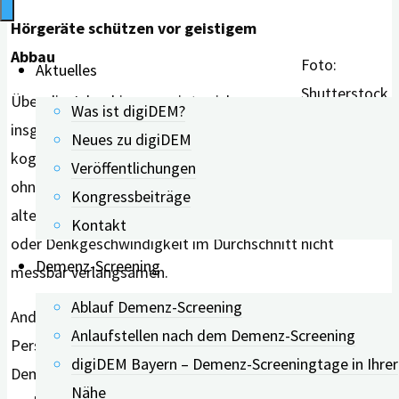
Hörgeräte schützen vor geistigem
Abbau
Foto:
Aktuelles
Shutterstock
Über die Jahre hinweg zeigte sich
Was ist digiDEM?
insgesamt kein deutlicher Unterschied im allgemeinen
Neues zu digiDEM
kognitiven Leistungsniveau zwischen Menschen mit und
Veröffentlichungen
ohne Hörgeräte. Anders gesagt: Hörgeräte konnten den
Kongressbeiträge
altersbedingten Abbau von Aufmerksamkeit, Gedächtnis
Kontakt
oder Denkgeschwindigkeit im Durchschnitt nicht
Demenz-Screening
messbar verlangsamen.
Ablauf Demenz-Screening
Anders sah es allerdings beim Risiko für Demenz aus:
Anlaufstellen nach dem Demenz-Screening
Personen mit Hörgeräten erkrankten seltener an
digiDEM Bayern – Demenz-Screeningtage in Ihrer
Demenz als jene ohne Hörgeräte. Konkret lag das Risiko
Nähe