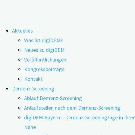
Zum
Aktuelles
Inhalt
Was ist digiDEM?
springen
Kommunikation als Schlüssel: Wege
Neues zu digiDEM
Veröffentlichungen
zur personalisierten Demenzpflege
Kongressbeiträge
Kontakt
Demenz-Screening
Ablauf Demenz-Screening
Anlaufstellen nach dem Demenz-Screening
digiDEM Bayern – Demenz-Screeningtage in Ihrer
Nähe