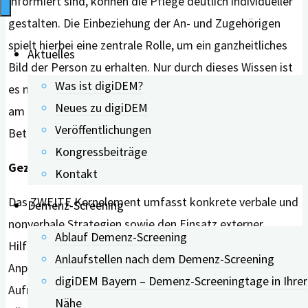
informiert sind, können die Pflege deutlich individueller
gestalten. Die Einbeziehung der An- und Zugehörigen
spielt hierbei eine zentrale Rolle, um ein ganzheitliches
Aktuelles
Bild der Person zu erhalten. Nur durch dieses Wissen ist
Was ist digiDEM?
es möglich, auch sensible Themen wie die Versorgung
Neues zu digiDEM
am Lebensende respektvoll und im Sinne der
Veröffentlichungen
Betroffenen zu besprechen.
Kongressbeiträge
Gezielte Techniken und Hilfsmittel einsetzen
Kontakt
Das ZWEITE Kernelement umfasst konkrete verbale und
Demenz-Screening
nonverbale Strategien sowie den Einsatz externer
Ablauf Demenz-Screening
Hilfsmittel. Auf sprachlicher Ebene helfen einfache
Anlaufstellen nach dem Demenz-Screening
Anpassungen wie das Verwenden des Namens zur
digiDEM Bayern – Demenz-Screeningtage in Ihrer
Aufmerksamkeitsgewinnung, das Umformulieren von
Nähe