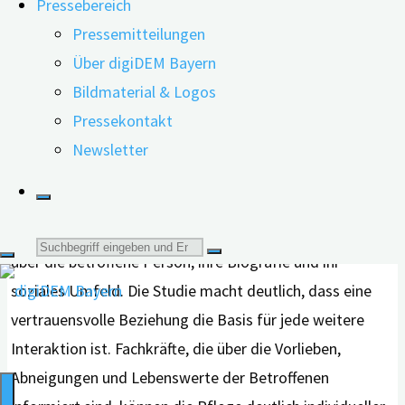
Pressebereich
Das Forschungsteam analysierte 33
Pressemitteilungen
Studien weltweit und identifizierte dabei
Über digiDEM Bayern
Foto:
drei Kernelemente, die für eine
Bildmaterial & Logos
Shutterstock
gelingende Kommunikation in der
Pressekontakt
personalisierten Demenzpflege unverzichtbar sind.
Newsletter
Die Person und ihre Geschichte verstehen
Das ERSTE Kernelement ist ein umfassendes Wissen
Suche
über die betroffene Person, ihre Biografie und ihr
soziales Umfeld. Die Studie macht deutlich, dass eine
nach:
vertrauensvolle Beziehung die Basis für jede weitere
Interaktion ist. Fachkräfte, die über die Vorlieben,
Abneigungen und Lebenswerte der Betroffenen