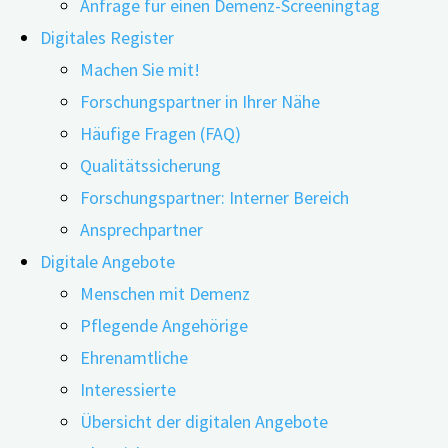
Anfrage für einen Demenz-Screeningtag
Digitales Register
Machen Sie mit!
Forschungspartner in Ihrer Nähe
25.03.2026
25.03.2026
Häufige Fragen (FAQ)
Qualitätssicherung
In der modernen Demenzversorgung ist die
Forschungspartner: Interner Bereich
personalisierte Pflege ein entscheidender Faktor
Ansprechpartner
für Lebensqualität. Dabei steht eine Frage im
Digitale Angebote
Vordergrund: Wie können Fachkräfte die
Menschen mit Demenz
individuellen Bedürfnisse der Betroffenen erkennen
Pflegende Angehörige
und erfüllen, wenn die verbale Verständigung
Ehrenamtliche
schwieriger wird? Eine aktuelle systematische
Interessierte
Übersichtsarbeit aus London liefert hierauf
Übersicht der digitalen Angebote
Antworten.