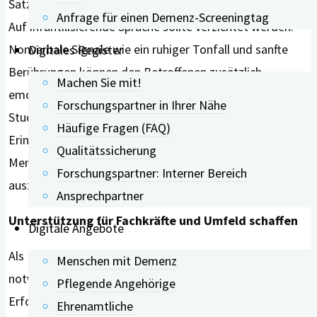
Sätzen oder das Geben klarer Antwortmöglichkeiten.
Anfrage für einen Demenz-Screeningtag
Auf infantilisierende Sprache sollte verzichtet werden.
Nonverbale Signale wie ein ruhiger Tonfall und sanfte
Digitales Register
Berührungen können den Betroffenen zusätzlich
Machen Sie mit!
emotionale Sicherheit vermitteln. Zudem zeigt die
Forschungspartner in Ihrer Nähe
Studie den hohen Nutzen von visuellen Stützen:
Häufige Fragen (FAQ)
Erinnerungsbücher, Fotos oder Steckbriefe helfen
Qualitätssicherung
Menschen mit Demenz, ihre Wünsche besser
Forschungspartner: Interner Bereich
auszudrücken und sich im Gespräch zu orientieren.
Ansprechpartner
Unterstützung für Fachkräfte und Umfeld schaffen
Digitale Angebote
Als DRITTES Kernelement benennt die Studie die
Menschen mit Demenz
notwendigen Rahmenbedingungen für das Personal.
Pflegende Angehörige
Erfolgreiche Kommunikation ist kein Zufallsprodukt,
Ehrenamtliche