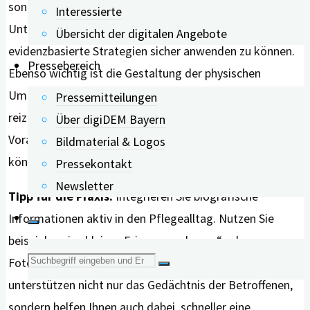
sondern erfordert Schulungen und kontinuierliche
Interessierte
Unterstützung für die Beschäftigten, um
Übersicht der digitalen Angebote
evidenzbasierte Strategien sicher anwenden zu können.
Pressebereich
Ebenso wichtig ist die Gestaltung der physischen
Umgebung. Wenige Hintergrundgeräusche und eine
Pressemitteilungen
reizarme Atmosphäre bilden die notwendige
Über digiDEM Bayern
Voraussetzung, damit Gespräche überhaupt gelingen
Bildmaterial & Logos
können.
Pressekontakt
Newsletter
Tipp für die Praxis:
Integrieren Sie biografische
Informationen aktiv in den Pflegealltag. Nutzen Sie
beispielsweise kleine „Erinnerungsboxen“ oder
Suche
Fotobücher als Gesprächsanlass. Diese Hilfsmittel
unterstützen nicht nur das Gedächtnis der Betroffenen,
nach:
sondern helfen Ihnen auch dabei, schneller eine