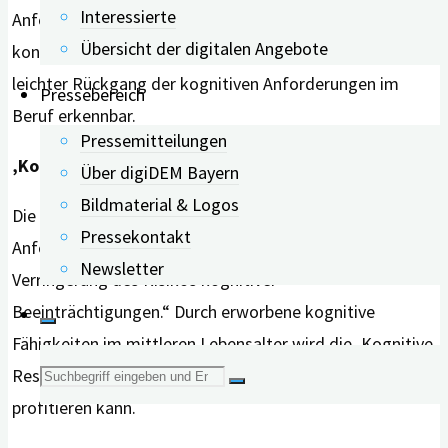
Interessierte
Anforderungen im Beruf in allen vier Gruppen recht
Übersicht der digitalen Angebote
konstant bleiben. Ab 55 Jahren ist bei zwei Gruppen ein
leichter Rückgang der kognitiven Anforderungen im
Pressebereich
Beruf erkennbar.
Pressemitteilungen
‚Kognitive Reserve‘ wird gestärkt
Über digiDEM Bayern
Bildmaterial & Logos
Die Autoren betonen: „Berufliche kognitive
Pressekontakt
Anforderungen spielen eine entscheidende Rolle bei der
Newsletter
Verringerung des Risikos kognitiver
Beeinträchtigungen.“ Durch erworbene kognitive
Fähigkeiten im mittleren Lebensalter wird die ‚Kognitive
Suche
Reserve‘ gestärkt, wovon man im höheren Alter
profitieren kann.
nach: