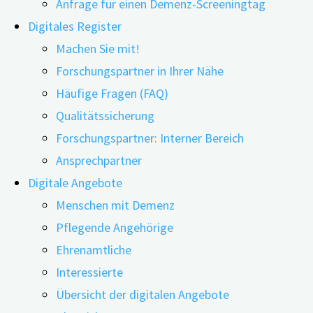
Anfrage für einen Demenz-Screeningtag
Digitales Register
Machen Sie mit!
Forschungspartner in Ihrer Nähe
19.06.2024
18.07.2024
Häufige Fragen (FAQ)
Qualitätssicherung
Kognitive Fähigkeiten, die über die gesamte
Forschungspartner: Interner Bereich
Lebensspanne durch Bildung und andere geistige
Ansprechpartner
Aktivitäten erworben werden, können das Auftreten
Digitale Angebote
von leichten kognitiven Beeinträchtigungen (MCI)
Menschen mit Demenz
und Demenz verzögern. Das besagt die Hypothese
Pflegende Angehörige
der ‚Kognitiven Reserve‘. Forschende aus Norwegen
Ehrenamtliche
und Amerika haben in diesem Zusammenhang den
Interessierte
Aspekt der kognitiven Anforderungen im Beruf
Übersicht der digitalen Angebote
genauer analysiert. Können sich hohe kognitive