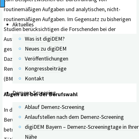
routinemäßigen Aufgaben und analytischen, nicht-
routinemäßigen Aufgaben. Im Gegensatz zu bisherigen
Aktuelles
Studien berücksichtigen die Forschenden bei der
Was ist digiDEM?
Auswertung auch soziodemografische,
Neues zu digiDEM
gesundheitsbezogene und lebensstilbezogene Faktoren.
Veröffentlichungen
Dazu gehören beispielsweise Alter, Bildung,
Kongressbeiträge
Renteneintrittsalter, Bluthochdruck, Body Mass Index
Kontakt
(BMI), Rauchen oder körperliche Aktivität.
Demenz-Screening
Augen auf bei der Berufswahl
Ablauf Demenz-Screening
Foto:
In der Studie wurden 305 verschiedene
Anlaufstellen nach dem Demenz-Screening
Shutterstock
Berufe der 7.004 Teilnehmenden
digiDEM Bayern – Demenz-Screeningtage in Ihrer
betrachtet und anhand des Anteils routinemäßiger
Nähe