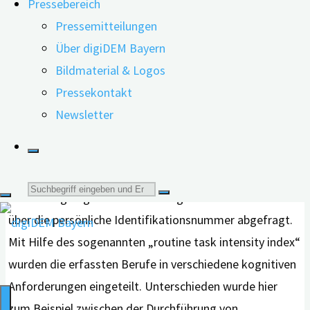
Pressebereich
Anforderungen im Berufsleben positiv auf das
Pressemitteilungen
Demenzrisiko im späteren Alter auswirken?
Über digiDEM Bayern
Um diese Frage zu beantworten, analysierten die
Bildmaterial & Logos
Forschenden Daten der „HUNT 70+“-Studie. Diese ist
Pressekontakt
eine fortlaufende, bevölkerungsbasierte
Newsletter
Gesundheitsstudie im nördlichen Teil von Trøndelag
(Norwegen). Informationen zu beruflichen Tätigkeiten
im mittleren Lebensalter wurden aus den
Suche
Verwaltungsregistern des norwegischen Statistikamtes
über die persönliche Identifikationsnummer abgefragt.
nach:
Mit Hilfe des sogenannten „routine task intensity index“
wurden die erfassten Berufe in verschiedene kognitiven
Anforderungen eingeteilt. Unterschieden wurde hier
zum Beispiel zwischen der Durchführung von