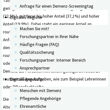
Tätigkeiten in vier verschiedene Kategorien eingeteilt:
Anfrage für einen Demenz-Screeningtag
geringer Anteil (20,4%), mittlerer bis geringer Anteil
(22,5%), mittlerer bis hoher Anteil (37,1%) und hoher
Digitales Register
Anteil (19,9%). Dabei steht ein geringer Anteil an
Machen Sie mit!
routinemäßigen Aufgaben mit hohen kognitiven
Forschungspartner in Ihrer Nähe
Anforderungen im Beruf in Verbindung. Personen aus
Häufige Fragen (FAQ)
den Berufsgruppen mit einem hohen Anteil an
Qualitätssicherung
routinemäßigen Aufgaben, wie zum Beispiel Hilfskräfte
Forschungspartner: Interner Bereich
oder Postboten, hatten ein höheres Risiko für MCI und
Ansprechpartner
Demenz als Personen mit einem geringeren Anteil an
routinemäßigen Aufgaben, wie zum Beispiel Lehrerinnen
Digitale Angebote
oder Pflegefachkräfte.
Menschen mit Demenz
Pflegende Angehörige
Die Studienergebnisse zeigen zudem, dass in der
Ehrenamtliche
Altersspanne zwischen 33 bis 65 Jahren die kognitiven