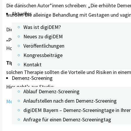
Die dänischen Autor*innen schreiben: „Die erhöhte Demen
Aktuelles
wurden. Die alleinige Behandlung mit Gestagen und vagi
Was ist digiDEM?
Die Studienergebnisse stimmen mit dem Ergebnis einer an
Neues zu digiDEM
„postmenopausalen“ Frauen berichtet, die ein Jahr lang
Veröffentlichungen
Hormontherapie in den Wechseljahren mit Hirnatrophie 
Kongressbeiträge
Tipp für die Praxis:
Eine Hormonersatztherapie als Reakt
Kontakt
solchen Therapie sollten die Vorteile und Risiken in e
Demenz-Screening
Hier geht’s zur Studie:
Ablauf Demenz-Screening
Anlaufstellen nach dem Demenz-Screening
Menopausal hormone therapy and dementia: nationwide, 
digiDEM Bayern – Demenz-Screeningtage in Ihre
Anfrage für einen Demenz-Screeningtag