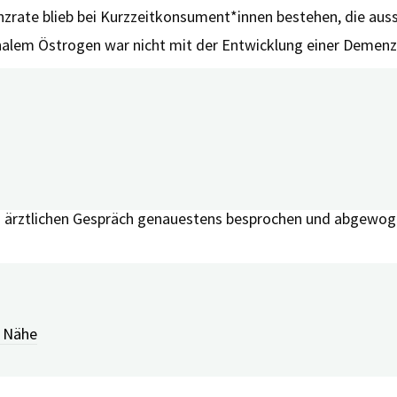
zrate blieb bei Kurzzeitkonsument*innen bestehen, die aussc
nalem Östrogen war nicht mit der Entwicklung einer Demenz
deren Studie, der Women’s Health Initiative Memory-Studie
 mit Östrogen und Gestagen behandelt wurden. Darüber hinau
und dementsprechend mit kognitiven Einbußen verbunden ist
ion auf das Eintreten der Wechseljahre kann mit einem erh
inem ärztlichen Gespräch genauestens besprochen und abgewo
nested case-control study
r Nähe