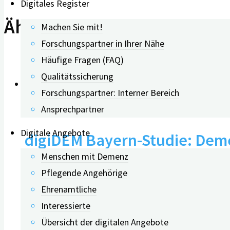
Digitales Register
Ähnliche Beiträge
Machen Sie mit!
Forschungspartner in Ihrer Nähe
Häufige Fragen (FAQ)
Qualitätssicherung
Forschungspartner: Interner Bereich
0
Ansprechpartner
Digitale Angebote
digiDEM Bayern-Studie: Demen
Menschen mit Demenz
persönliche Kontakt
Pflegende Angehörige
Ehrenamtliche
Interessierte
04.06.2025
Übersicht der digitalen Angebote