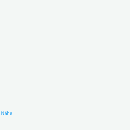
 in den Wechseljahren
r Nähe