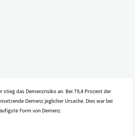
ine Demenz zu entwickeln. Zu diesem Zweck werteten
binierte Östrogen-Gestagen-Hormontherapie erhielten,
le, ob die Hormone kontinuierlich gegeben wurden oder
r stieg das Demenzrisiko an. Bei 79,4 Prozent der
insetzende Demenz jeglicher Ursache. Dies war bei
 häufigste Form von Demenz.