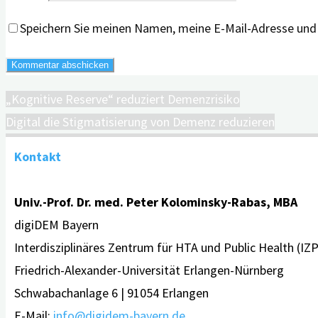
Speichern Sie meinen Namen, meine E-Mail-Adresse und
„Kognitive Reserve“ reduziert Demenzrisiko
Digital die Stigmatisierung von Demenz reduzieren
Kontakt
Univ.-Prof. Dr. med. Peter Kolominsky-Rabas, MBA
digiDEM Bayern
Interdisziplinäres Zentrum für HTA und Public Health (IZ
Friedrich-Alexander-Universität Erlangen-Nürnberg
Schwabachanlage 6 | 91054 Erlangen
E-Mail:
info@digidem-bayern.de