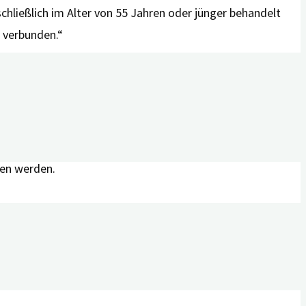
hließlich im Alter von 55 Jahren oder jünger behandelt
 verbunden.“
, überein. Hier wurde über ein erhöhtes Demenzrisiko bei
s zeigten radiologische Befunde des Gehirns, dass die
.
öhten Demenzrisiko einhergehen. Vor Durchführung einer
gen werden.