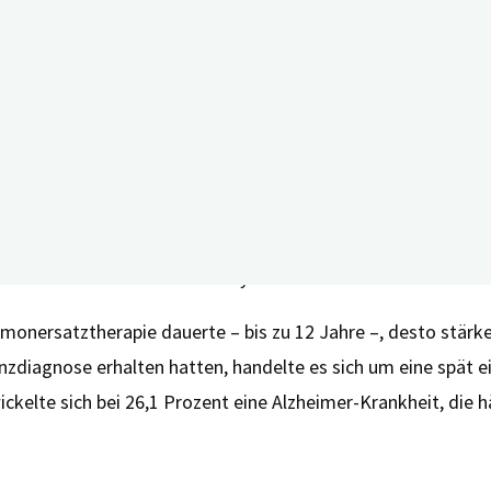
menhang zwischen Hormonersatztherapie und dem Risiko, e
s. Frauen im Alter zwischen 50 und 60 Jahren, die eine kom
ltrigen Frauen, die auf eine solche Therapie verzichteten.
hungsform der Hormone bestehen. Es spielte also keine Rol
se Weise den Menstruationszyklus zu imitieren.
onersatztherapie dauerte – bis zu 12 Jahre –, desto stärke
nzdiagnose erhalten hatten, handelte es sich um eine spät e
ckelte sich bei 26,1 Prozent eine Alzheimer-Krankheit, die