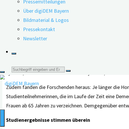
Pressemitteilungen
Schlafstörungen zu lindern.
Über digiDEM Bayern
Daten von mehr als 60.000 Däninnen
Bildmaterial & Logos
Pressekontakt
Dänische Forschende befassten sich nun mit dem Zusam
Newsletter
sie die Daten von mehr als 60.000 Frauen in Dänemark au
hatten dabei ein erhöhtes Demenzrisiko gegenüber gleicha
Das Demenzrisiko blieb auch unabhängig von der Darreic
Suche
zyklisch, also in einem bestimmten Rhythmus, um auf die
nach:
Zudem fanden die Forschenden heraus: Je länger die Horm
Studienteilnehmerinnen, die im Laufe der Zeit eine Deme
Frauen ab 65 Jahren zu verzeichnen. Demgegenüber entwi
Studienergebnisse stimmen überein