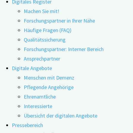
Digitales Register
Machen Sie mit!
Forschungspartner in Ihrer Nähe
Häufige Fragen (FAQ)
30.11.2023
22.01.2024
Qualitätssicherung
Hitzewallungen oder Schlafstörungen – befinden sic
Forschungspartner: Interner Bereich
Menopause Nebenwirkungen und Beschwerden einzud
Ansprechpartner
stellten Forschende nun fest: Die kombinierte Öst
Digitale Angebote
Menschen mit Demenz
Pflegende Angehörige
Ehrenamtliche
Foto: Shutterstock
Interessierte
Übersicht der digitalen Angebote
Weltweit sind mehr Frauen als Männer von Demenz betroff
Pressebereich
Geschlecht an sich zusammenhängen. So greifen manche 