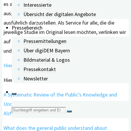
es auch Sonderausgaben mit der Zielsetzung,
Interessierte
ausgewählte Schwerpunkt-Themen besonders
Übersicht der digitalen Angebote
ausführlich darzustellen. Als Service für alle, die die
Pressebereich
jeweilige Studie im Original lesen möchten, verlinken wir
Pressemitteilungen
auf diese Publikation. Wir danken all unseren Leserinnen
Über digiDEM Bayern
und Lesern, dass Sie uns die Treue halten!
Bildmaterial & Logos
Hier geht’s zu unserem Newsletterarchiv.
Pressekontakt
Newsletter
Hier geht’s zu den Studien:
A Systematic Review of the Public’s Knowledge and
Understanding of Alzheimer’s Disease and Dementia:
Suche
Alzheimer Disease & Associated Disorders (lww.com)
nach:
What does the general public understand about