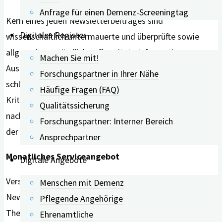
Anfrage für einen Demenz-Screeningtag
Kern eines jeden Newsletterbeitrages sind
Digitales Register
wissenschaftlich untermauerte und überprüfte sowie
allgemeinverständlich aufbereitete Informationen.
Machen Sie mit!
Ausgewählt werden die vorgestellten Studien in einem
Forschungspartner in Ihrer Nähe
schlüssigen Auswahl- und Prüfverfahren. Es folgt den
Häufige Fragen (FAQ)
Kriterien der evidenzbasierten Medizin, einer
Qualitätssicherung
nachvollziehbaren Methodik und natürlich der Seriosität
Forschungspartner: Interner Bereich
der Publikationsorgane.
Ansprechpartner
Monatliches Serviceangebot
Digitale Angebote
Verschickt wird der digiDEM Bayern-Science Watch-
Menschen mit Demenz
Newsletter einmal im Monat mit jeweils vier bis sechs
Pflegende Angehörige
Themen. Neben thematisch gemischten Ausgaben gibt
Ehrenamtliche