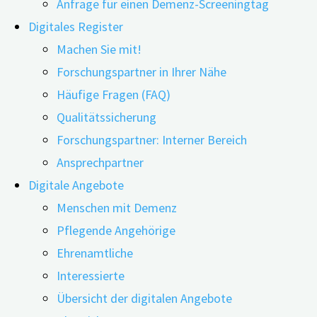
Anfrage für einen Demenz-Screeningtag
Digitales Register
Machen Sie mit!
Forschungspartner in Ihrer Nähe
08.09.2022
11.06.2026
Häufige Fragen (FAQ)
Qualitätssicherung
Aktuelle News aus der nationalen und
Forschungspartner: Interner Bereich
internationalen Demenzforschung in
Ansprechpartner
allgemeinverständlicher Sprache aufbereitet – der
Digitale Angebote
digiDEM Bayern Science Watch-Newsletter erfreut
Menschen mit Demenz
sich immer größerer Beliebtheit.
Pflegende Angehörige
Aus vielen Rückmeldungen wissen wir, dass Sie, liebe
Ehrenamtliche
Leserinnen und Leser, ziemlich wissbegierig sind und
Interessierte
unseren digiDEM Bayern-Science Watch-Newsletter sehr
Übersicht der digitalen Angebote
zu schätzen wissen. Die positive Resonanz spiegelt sich