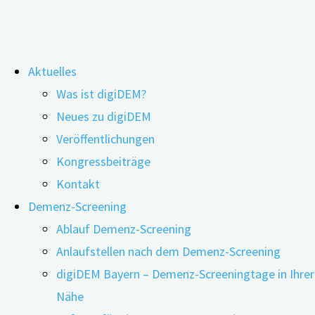
Zum
Aktuelles
Inhalt
Was ist digiDEM?
springen
Serviceangebot aus Leidenschaft: der
Neues zu digiDEM
Veröffentlichungen
digiDEM Bayern-Newsletter
Kongressbeiträge
Kontakt
Demenz-Screening
Ablauf Demenz-Screening
Anlaufstellen nach dem Demenz-Screening
digiDEM Bayern – Demenz-Screeningtage in Ihrer
Nähe