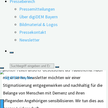
Pressebereich
auch in Form kontinuierlich steigender
Pressemitteilungen
Abonnementzahlen wieder. Das freut uns sehr.
Über digiDEM Bayern
Bildmaterial & Logos
Der Stigmatisierung entgegenwirken
Pressekontakt
Foto:
Denn die Entwicklung zeigt uns, wie
Newsletter
AdobeStock
wichtig es ist, regelmäßig über Aktuelles
aus der nationalen und internationalen
Demenzforschung zu berichten. Noch gilt Demenz in
Suche
weiten Teilen unserer Gesellschaft als Tabuthema. Auch
mit unserem Newsletter möchten wir einer
nach:
Stigmatisierung entgegenwirken und nachhaltig für die
Belange von Menschen mit Demenz und ihren
pflegenden Angehörigen sensibilisieren. Wir tun dies aus