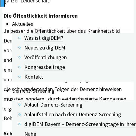
ganzer Leidenschaft.
Die Öffentlichkeit informieren
Aktuelles
Je besser die Öffentlichkeit über das Krankheitsbild
Was ist digiDEM?
Demenz informiert ist, desto eher ist sie bereit, falsche
Neues zu digiDEM
Vorstellungen über die Alzheimer-Krankheit und die
Veröffentlichungen
anderen Demenzformen zu hinterfragen. Dies zeigte
Kongressbeiträge
eine Studie bereits 2015. Und eine Studie von 2018
Kontakt
unterstrich, dass Aufklärungskampagnen nicht nur auf
die schwerwiegenden Folgen der Demenz hinweisen
Demenz-Screening
müssten, sondern „durch evidenzbasierte Kampagnen
Ablauf Demenz-Screening
ergänzt werden sollten, die den Wert einer Diagnose und
Anlaufstellen nach dem Demenz-Screening
Behandlung betonen.“
digiDEM Bayern – Demenz-Screeningtage in Ihrer
Schlüssiges Prüfverfahren
Nähe