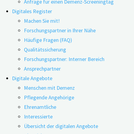
Anfrage für einen Demenz-Screeningtag
Digitales Register
Machen Sie mit!
Forschungspartner in Ihrer Nähe
Häufige Fragen (FAQ)
25.05.2023
23.06.2023
Qualitätssicherung
Wie wirksam sind kognitive Trainings unter Einsatz
Forschungspartner: Interner Bereich
von Informations- und
Ansprechpartner
Kommunikationstechnologien bei Menschen mit
Digitale Angebote
leichten kognitiven Beeinträchtigungen oder
Menschen mit Demenz
leichter Demenz? Eine Wissenschaftlerin und ein
Pflegende Angehörige
Wissenschaftler aus Südkorea fanden in einer im
Ehrenamtliche
Herbst 2022 veröffentlichten Übersichtsarbeit
Interessierte
Überraschendes heraus. Sie empfehlen eine
Übersicht der digitalen Angebote
bestimmte Trainingsmethode, die das