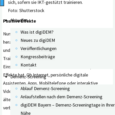
Foto: Shutterstock
Aktuelles
Positive Effekte
Was ist digiDEM?
Nun haben zwei Forscher*innen aus Südkorea
Neues zu digiDEM
herausgefunden, dass der Einsatz von Informations-
Veröffentlichungen
und Kommunikationstechnologien (IKT) in kognitiven
Kongressbeiträge
Trainings bei Menschen mit leichten kognitiven
Kontakt
Einschränkungen (MCI) oder leichter Demenz positive
Effekte hat. Ob
Internet, persönliche digitale
Demenz-Screening
Assistenten, Apps, Mobiltelefone oder interaktive
Ablauf Demenz-Screening
Videospiele: IKT-gestützte kognitive Maßnahmen für
Anlaufstellen nach dem Demenz-Screening
ältere Erwachsene mit MCI oder leichter Demenz
digiDEM Bayern – Demenz-Screeningtage in Ihrer
verbessern die kognitiven Funktionen. Dazu gehören die
Nähe