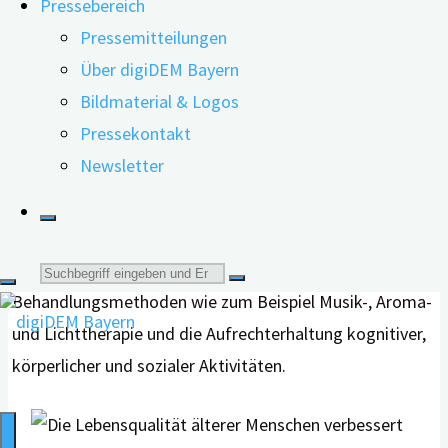
Pressebereich
Fortschreiten einer Demenz verzögern kann.
Pressemitteilungen
Über digiDEM Bayern
Sprachgewandtheit, Wortflüssigkeit, Aufmerksamkeit
Bildmaterial & Logos
oder Gedächtnisleistung – lassen diese Fähigkeiten
Pressekontakt
nach, steigt die Belastung für den Betroffenen, die
Newsletter
Familie und das Gesundheitssystem. Doch wer in einem
frühen Stadium einer Demenz eingreift, kann ihr
Fortschreiten verlangsamen. Dazu gehören
klassischerweise unterschiedliche
Suche
Behandlungsmethoden wie zum Beispiel Musik-, Aroma-
nach:
und Lichttherapie und die Aufrechterhaltung kognitiver,
körperlicher und sozialer Aktivitäten.