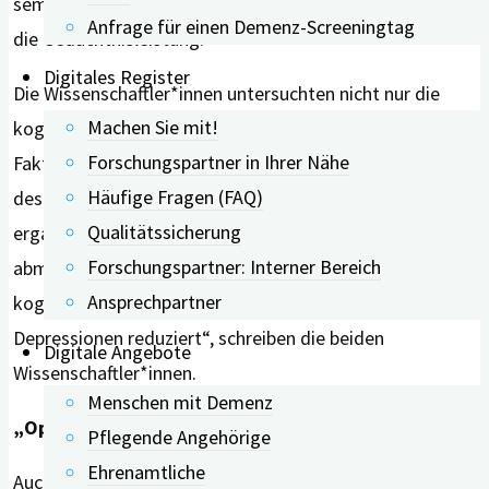
semantischen Wortflüssigkeit, die Aufmerksamkeit und
Anfrage für einen Demenz-Screeningtag
die Gedächtnisleistung.
Digitales Register
Die Wissenschaftler*innen untersuchten nicht nur die
Machen Sie mit!
kognitiven Funktionen, sondern auch psychosoziale
Forschungspartner in Ihrer Nähe
Faktoren wie zum Beispiel, Lebensqualität, Aktivitäten
Häufige Fragen (FAQ)
des täglichen Lebens und Depressionen. Die Studie
Qualitätssicherung
ergab, dass kognitives Training mit IKT Depressionen
Forschungspartner: Interner Bereich
abmilderte. „Wenn sich also die kognitive Funktion durch
Ansprechpartner
kognitives Training mit IKT verbessert, werden
Depressionen reduziert“, schreiben die beiden
Digitale Angebote
Wissenschaftler*innen.
Menschen mit Demenz
„Optimale Methode“
Pflegende Angehörige
Ehrenamtliche
Auch verbesserte sich die Lebensqualität älterer