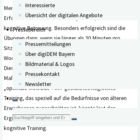
Interessierte
Menschen, sofern sie IKT-gestützt trainierten.
Übersicht der digitalen Angebote
Erforderlich sei hierbei eine körperliche, emotionale und
kognitive Betreuung. Besonders erfolgreich sind die
Pressebereich
Übungen dann, wenn sie länger als 30 Minuten pro
Pressemitteilungen
Sitzung dauern, über einen Zeitraum von mindestens 6
Über digiDEM Bayern
Wochen laufen und mehre Komponenten umfassen.
Bildmaterial & Logos
Diese Kombination aus Zeitintervall, Dauer und
Pressekontakt
Maßnahmenbündel halten die Forscher*innen für eine
Newsletter
„optimale Methode“. IKT-gestütztes kognitives
Training, das speziell auf die Bedürfnisse von älteren
Erwachsenen zugeschnitten ist, könnte laut den
Suche
Ergebnissen sogar wirksamer sein als das traditionelle
kognitive Training.
nach: