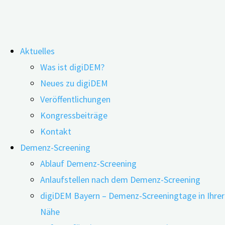
Zum
Aktuelles
Inhalt
Was ist digiDEM?
springen
Wenn das Gedächtnis nachlässt:
Neues zu digiDEM
Veröffentlichungen
ambulante Unterstützungsangebote
Kongressbeiträge
zu wenig und zu spät genutzt
Kontakt
Demenz-Screening
Ablauf Demenz-Screening
Anlaufstellen nach dem Demenz-Screening
digiDEM Bayern – Demenz-Screeningtage in Ihrer
Nähe