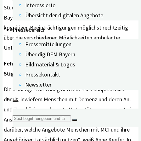
Interessierte
Studie und wissenschaftliche Mitarbeiterin bei digiDEM
Übersicht der digitalen Angebote
Bayern. Deshalb sollten Betroffene bereits bei ersten
kognitiven Beeinträchtigungen möglichst rechtzeitig
Pressebereich
über die verschiedenen Möglichkeiten ambulanter
Pressemitteilungen
Unterstützungsangebote informiert werden.
Über digiDEM Bayern
Fehlende Verfügbarkeit und Angst vor
Bildmaterial & Logos
Stigmatisierung
Pressekontakt
Newsletter
Die bisherige Forschung befasste sich hauptsächlich
damit, inwiefern Menschen mit Demenz und deren An-
und Zugehörige ambulante Unterstützungsangebote in
Suche
Anspruch genommen haben. „Wir wissen aber wenig
darüber, welche Angebote Menschen mit MCI und ihre
nach:
Angehörigen tatsächlich nutzen“, weiß Anne Keefer. In