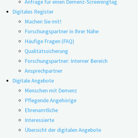
Anfrage für einen Demenz-Screeningtag
Digitales Register
Machen Sie mit!
Forschungspartner in Ihrer Nähe
07.05.2025
11.06.2026
Häufige Fragen (FAQ)
Qualitätssicherung
Hausärztliche Versorgung, hauswirtschaftliche
Forschungspartner: Interner Bereich
Hilfen oder die Inanspruchnahme einer
Ansprechpartner
Tagespflege: Lässt das Gedächtnis nach oder fällt
Digitale Angebote
zuhause die Orientierung immer schwerer, steigt
Menschen mit Demenz
der Bedarf an Unterstützung, um die Aufgaben des
Pflegende Angehörige
täglichen Lebens wie etwa Einkaufen oder
Ehrenamtliche
Körperpflege zu meistern. Menschen mit leichten
Interessierte
kognitiven Beeinträchtigungen nutzen dabei
Übersicht der digitalen Angebote
ambulante Unterstützungsangebote seltener als