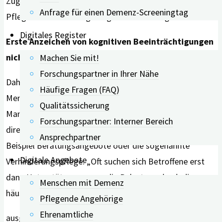
Zugehörigen versorgt werden, bedeutet dies für die
Anfrage für einen Demenz-Screeningtag
Pflegenden eine stetig steigende Belastung.
Digitales Register
Erste Anzeichen von kognitiven Beeinträchtigungen
nicht ignorieren
Machen Sie mit!
Forschungspartner in Ihrer Nähe
Daher ist es wichtig, die Versorgungssituation bei
Häufige Fragen (FAQ)
Menschen mit MCI langfristig zu berücksichtigen.
Qualitätssicherung
Manche Unterstützungsangebote richten sich auch
Forschungspartner: Interner Bereich
direkt an pflegende An-und Zugehörige, wie zum
Ansprechpartner
Beispiel Beratungsangebote oder die sogenannte
Digitale Angebote
Verhinderungspflege. „Oft suchen sich Betroffene erst
dann Unterstützung, wenn die Belastung durch die
Menschen mit Demenz
häusliche Pflegesituation bereits stark
Pflegende Angehörige
Ehrenamtliche
ausgeprägt ist“, sagt Anne Keefer, Erstautorin der