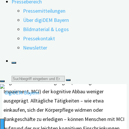
Pressebereich
Menschen, die von einer leichten bis
Pressemitteilungen
mittelschweren Demenz betroffen sind – die
Über digiDEM Bayern
Unterschiede sind jedoch gering. Zu diesem
Bildmaterial & Logos
Ergebnis gelangten Forschende des Digitalen
Pressekontakt
Demenzregisters Bayern (digiDEM Bayern) an der
Newsletter
Friedrich-Alexander-Universität Erlangen-Nürnberg.
Gegenüber Menschen mit einer leichten bis
mittelschweren Demenz ist bei Menschen mit leichten
Suche
kognitiven Beeinträchtigungen (Mild Cognitive
Impairment, MCI) der kognitive Abbau weniger
nach:
ausgeprägt. Alltägliche Tätigkeiten – wie etwa
einkaufen, sich der Körperpflege widmen oder
Bankgeschäfte zu erledigen – können Menschen mit MCI
aufgrund der nur leichten kognitiven Einschränkungen