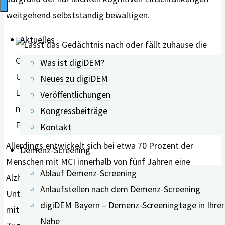
weitgehend selbstständig bewältigen.
Aktuelles
Was ist digiDEM?
Neues zu digiDEM
Veröffentlichungen
Kongressbeiträge
Foto: Shutterstock
Kontakt
Allerdings entwickelt sich bei etwa 70 Prozent der
Demenz-Screening
Menschen mit MCI innerhalb von fünf Jahren eine
Ablauf Demenz-Screening
Alzheimer-Demenz – was einen erhöhten Bedarf an
Anlaufstellen nach dem Demenz-Screening
Unterstützung nach sich zieht. Da die meisten Menschen
digiDEM Bayern – Demenz-Screeningtage in Ihrer
mit MCI oder Demenz zu Hause von ihren An- und
Nähe