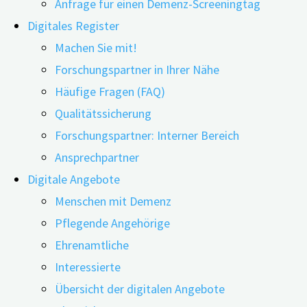
Anfrage für einen Demenz-Screeningtag
Digitales Register
Machen Sie mit!
Forschungspartner in Ihrer Nähe
Häufige Fragen (FAQ)
17.07.2023
12.06.2026
Qualitätssicherung
Ehrenamtlicher Einsatz in der Freizeit tut gut: Er
Forschungspartner: Interner Bereich
stärkt zum Beispiel den Zusammenhalt in einem
Ansprechpartner
Verein, hilft der Umwelt und unterstützt ältere
Digitale Angebote
Menschen. Was bisher kaum wissenschaftlich
Menschen mit Demenz
untersucht war, ist der gesundheitliche Nutzen für
Pflegende Angehörige
die ehrenamtlich Tätigen selbst. Ein
Ehrenamtliche
Forschungsteam der FAU Erlangen-Nürnberg und
Interessierte
des Digitalen Demenzregisters Bayern (digiDEM
Übersicht der digitalen Angebote
Bayern) hat nun herausgefunden: Die