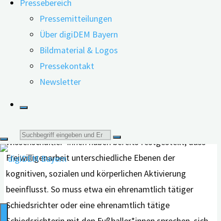
Pressebereich
Freiwilligenarbeit kann sich positiv auf die geistige
Pressemitteilungen
Leistungsfähigkeit der Ehrenamtlichen auswirken.
Über digiDEM Bayern
Bildmaterial & Logos
Pressekontakt
Newsletter
Foto: Shutterstock
Schätzungen zufolge sind mehr als eine Milliarde
Menschen weltweit ehrenamtlich tätig.
Suche
Wissenschaftler*innen haben bereits festgestellt, dass
Freiwilligenarbeit unterschiedliche Ebenen der
nach:
kognitiven, sozialen und körperlichen Aktivierung
beeinflusst. So muss etwa ein ehrenamtlich tätiger
Schiedsrichter oder eine ehrenamtlich tätige
Schiedsrichterin mit den Fußballer*innen sprechen, sich