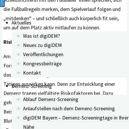
die Fußballregeln merken, dem Spielverlauf folgen und
„mitdenken“ – und schließlich auch körperlich fit sein,
Aktuelles
um auf dem Platz aktiv mitlaufen zu können.
Was ist digiDEM?
Risikofaktoren reduzieren
Neues zu digiDEM
Veröffentlichungen
Am Beispiel der Demenzerkrankung zeigt das
Kongressbeiträge
Forschendenteam um Anne Keefer auf, inwiefern sich
Kontakt
das Ehrenamt die eigene Gesundheit des ehrenamtlich
Tätigen auswirken kann. Denn zur Entwicklung einer
Demenz-Screening
Demenz tragen vielfältige Risikofaktoren bei. Dazu
Ablauf Demenz-Screening
gehören auch solche, die veränderbar sind wie zum
Anlaufstellen nach dem Demenz-Screening
Beispiel eine niedrige Bildung,
digiDEM Bayern – Demenz-Screeningtage in Ihrer
Bluthochdruck, Übergewicht, Rauchen und Diabetes.
Nähe