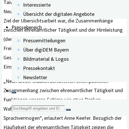
Taiwan, Brasilien, England, England/Schottland,
Interessierte
Neuseeland, China und Japan veröffentlicht wurden.
Übersicht der digitalen Angebote
Ziel der Übersichtsarbeit war, die Zusammenhänge
Pressebereich
zwischen ehrenamtlicher Tätigkeit und der Hirnleistung
(der sogenannten kognitiven Gesundheit) von
Pressemitteilungen
Freiwilligen zu untersuchen und Einflussgrößen wie
Über digiDEM Bayern
Geschlecht, Bildung und Häufigkeit des ehrenamtlichen
Bildmaterial & Logos
Einsatzes zu identifizieren.
Pressekontakt
Newsletter
„Neun dieser Studien berichteten einen positiven
Zusammenhang zwischen ehrenamtlicher Tätigkeit und
Funktionen unseres Gehirns wie etwa Denken,
Suche
Wahrnehmung, Aufmerksamkeitsfähigkeit und
Sprachvermögen“, erläutert Anne Keefer. Bezüglich der
nach:
Häufigkeit der ehrenamtlichen Tätigkeit zeigen die