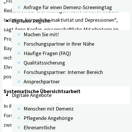
„Freiwilligenarbeit ist ein vielversprechender Ansatz zur
Anfrage für einen Demenz-Screeningtag
Reduktion der drei wichtigen Risikofaktoren soziale
Isolation, körperliche Inaktivität und Depressionen“,
Digitales Register
sagt Anne Keefer, wissenschaftliche Mitarbeiterin im
Machen Sie mit!
Projekt Digitales Demenzregister Bayern (digiDEM
Forschungspartner in Ihrer Nähe
Bayern). „Denn ehrenamtliches Engagement fördert
Häufige Fragen (FAQ)
nicht nur die sozialen Kontakte, sondern hält die
Qualitätssicherung
Ehrenamtlichen oftmals in Bewegung und kann sich
Forschungspartner: Interner Bereich
positiv auf deren Stimmung auswirken.“
Ansprechpartner
Systematische Übersichtsarbeit
Digitale Angebote
In ihrer systematischen Übersichtsarbeit haben die
Menschen mit Demenz
Forschenden insgesamt 14 Studien analysiert, die
Pflegende Angehörige
zwischen 2017 und 2021 in den USA, Korea,
Ehrenamtliche