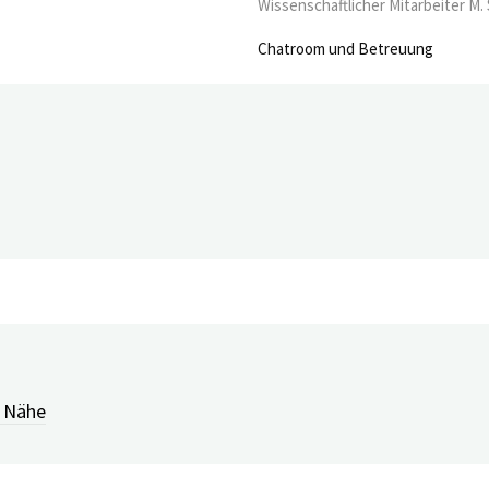
Wissenschaftlicher Mitarbeiter M. 
Chatroom und Betreuung
rsonentracking? (z.B. bei Demenz
r Nähe