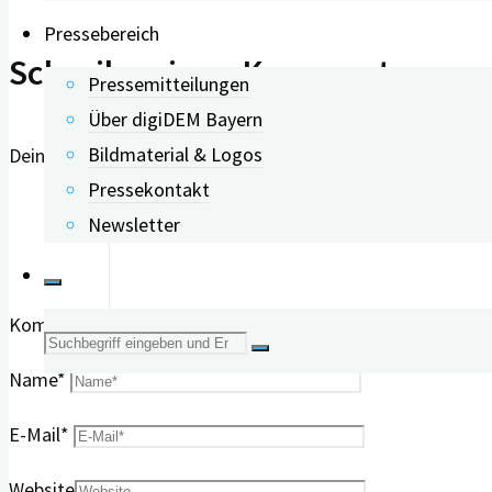
Pressebereich
Schreibe einen Kommentar
Pressemitteilungen
Über digiDEM Bayern
Bildmaterial & Logos
Deine E-Mail-Adresse wird nicht veröffentlicht.
Erforderlich
Pressekontakt
Newsletter
Kommentar
Suche
Name
*
nach:
E-Mail
*
Website