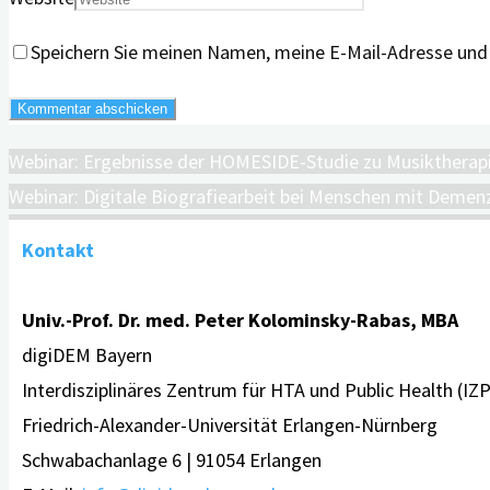
Speichern Sie meinen Namen, meine E-Mail-Adresse und
Webinar: Ergebnisse der HOMESIDE-Studie zu Musikthera
Webinar: Digitale Biografiearbeit bei Menschen mit Demen
Kontakt
Univ.-Prof. Dr. med. Peter Kolominsky-Rabas, MBA
digiDEM Bayern
Interdisziplinäres Zentrum für HTA und Public Health (IZ
Friedrich-Alexander-Universität Erlangen-Nürnberg
Schwabachanlage 6 | 91054 Erlangen