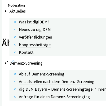
Moderation
Aktuelles
Was ist digiDEM?
Neues zu digiDEM
Veröffentlichungen
Ähnliche Beiträge
Kongressbeiträge
Kontakt
0
Demenz-Screening
Ablauf Demenz-Screening
Webinar: Wie funktioniert Pe
Anlaufstellen nach dem Demenz-Screening
digiDEM Bayern – Demenz-Screeningtage in Ihre
Anfrage für einen Demenz-Screeningtag
05.06.2020