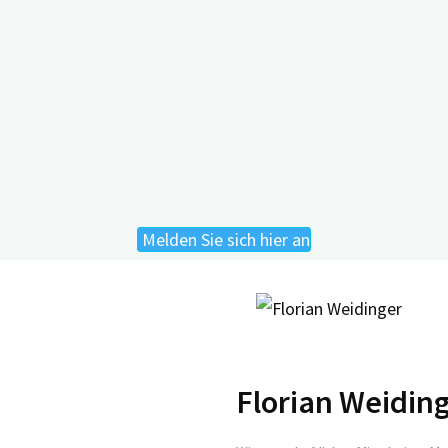
en wissenschaftlichen Erkenntnissen wird er im kommenden W
tig diese Argumente für die individuelle Entscheidungsfind
er neuesten pharmakologischen Therapieversprechen zur Be
tag, 06.06.2023, 11.00 – 12.
Melden Sie sich hier an
Florian Weidin