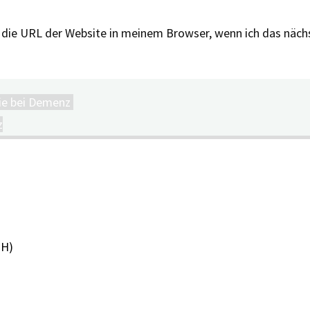
 die URL der Website in meinem Browser, wenn ich das näc
pie bei Demenz
z
PH)