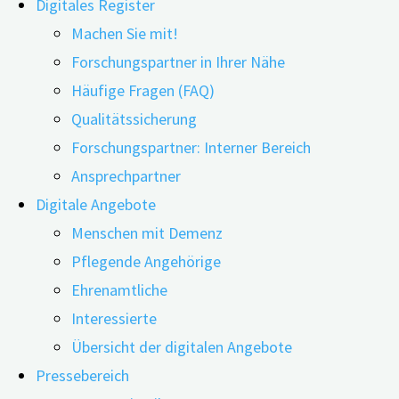
Digitales Register
Machen Sie mit!
Forschungspartner in Ihrer Nähe
Häufige Fragen (FAQ)
25.05.2023
07.06.2023
Qualitätssicherung
Noch bevor eine Demenz auftritt, kann frühzeitig nach S
Forschungspartner: Interner Bereich
sogenannte Beta-Amyloid-Proteine bekannt sind. Diese 
Ansprechpartner
Lassen sich aus diesen Befunden gesicherte Schlussfolger
Digitale Angebote
wirken?
Menschen mit Demenz
Pflegende Angehörige
Wissenschaftliche Veröffentlichungen berichten von versc
Ehrenamtliche
zukünftige Versorgung frühzeitig, eigenständig und selb
Interessierte
führen – sowohl bei den Betroffenen als auch bei den pf
Übersicht der digitalen Angebote
Pressebereich
Der Arzt und Versorgungsforscher Prof. Dr. med. Elmar G