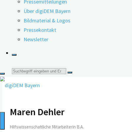
Pressemitteilungen
Projektleiter von digiDEM Bayern. Basierend auf aktuell
Über digiDEM Bayern
Frühdiagnostik vorstellen und darauf hinweisen, wie wich
Bildmaterial & Logos
Vortrag gehört auch die wissenschaftliche Bewertung d
Pressekontakt
Newsletter
Diens
Suche
nach:
Maren Dehler
Hilfswissenschaftliche Mitarbeiterin B.A.