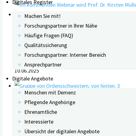
Digitales Register
Machen Sie mit!
0
Forschungspartner in Ihrer Nähe
Häufige Fragen (FAQ)
Webinar: Cannabinoide zur
Qualitätssicherung
Forschungspartner: Interner Bereich
Ansprechpartner
10.06.2025
Digitale Angebote
3
Menschen mit Demenz
Pflegende Angehörige
Webinar: Warum interessiert 
Ehrenamtliche
Interessierte
Übersicht der digitalen Angebote
13.05.2020