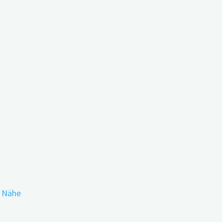
Alzheimer-Frühdiagnostik
r Nähe