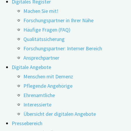
Digitales Register
Machen Sie mit!
Forschungspartner in Ihrer Nähe
Häufige Fragen (FAQ)
19.06.2024
12.06.2026
Qualitätssicherung
Forschungspartner: Interner Bereich
Ob ein virtuelles Gruppen-Bewegungsprogramm
Ansprechpartner
positive Auswirkungen auf die Lebensqualität von
Digitale Angebote
Menschen mit kognitiven Beeinträchtigungen und
Menschen mit Demenz
deren pflegenden An- und Zugehörigen hat,
Pflegende Angehörige
untersuchte eine Forschungsgruppe aus den USA.
Ehrenamtliche
Darüber hinaus wollten die Forschenden
Interessierte
herausfinden, welche Wirkmechanismen
Übersicht der digitalen Angebote
möglicherweise dahinterstecken.
Pressebereich
Eine Demenzerkrankung kann sich im Verlauf negativ