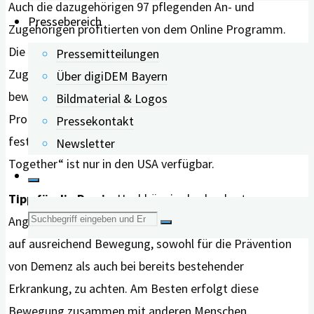
Auch die dazugehörigen 97 pflegenden An- und
Pressebereich
Zugehörigen profitierten von dem Online Programm.
Die Forschenden beschrieben, dass „pflegende An- und
Pressemitteilungen
Zugehörige eine verbesserte Fähigkeit, Stressgefühle zu
Über digiDEM Bayern
bewältigen, berichteten“. Vergleichbare Effekte des
Bildmaterial & Logos
Programms konnten auch in der Kontrollgruppe
Pressekontakt
festgestellt werden. Das konkrete Angebot „Moving
Newsletter
Together“ ist nur in den USA verfügbar.
Tipp für die Praxis:
Unabhängig des konkreten
Suche
Angebots „Moving Together“ ist es empfehlenswert,
auf ausreichend Bewegung, sowohl für die Prävention
nach:
von Demenz als auch bei bereits bestehender
Erkrankung, zu achten. Am Besten erfolgt diese
Bewegung zusammen mit anderen Menschen.