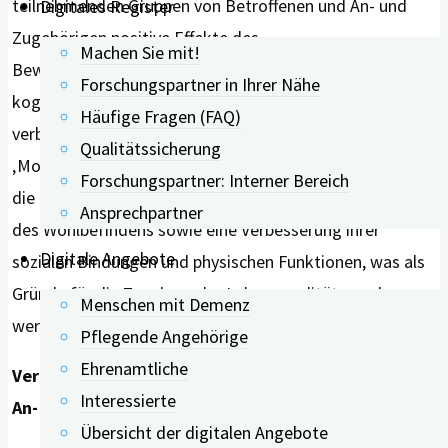
teilnehmenden Gruppen von Betroffenen und An- und
Digitales Register
Zugehörigen positive Effekte des
Machen Sie mit!
Bewegungsprogramms feststellen. „Die Menschen mit
Forschungspartner in Ihrer Nähe
kognitiven Beeinträchtigungen berichteten über eine
Häufige Fragen (FAQ)
verbesserte Lebensqualität nach der Teilnahme an
Qualitätssicherung
‚Moving Together‘
“
, so die Autoren. Zudem beschrieben
Forschungspartner: Interner Bereich
die Betroffenen nach den 12 Wochen eine Steigerung
Ansprechpartner
des Wohlbefindens sowie eine Verbesserung ihrer
Digitale Angebote
sozialen Bindungen und physischen Funktionen, was als
Gründe für die Zunahme der Lebensqualität gesehen
Menschen mit Demenz
werden kann.
Pflegende Angehörige
Ehrenamtliche
Verbessertes Stress-Management von pflegenden
Interessierte
An- und Zugehörigen
Übersicht der digitalen Angebote