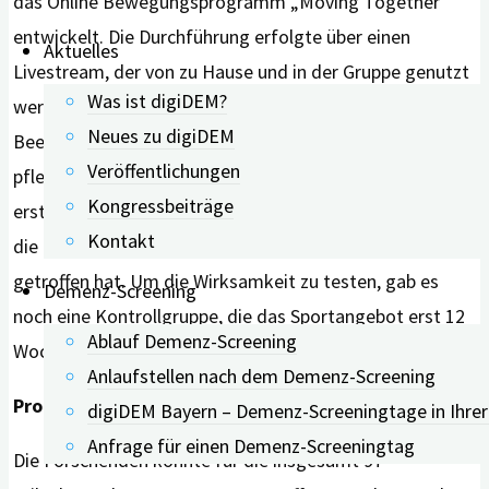
das Online Bewegungsprogramm „Moving Together“
entwickelt. Die Durchführung erfolgte über einen
Aktuelles
Livestream, der von zu Hause und in der Gruppe genutzt
Was ist digiDEM?
werden kann. Die Menschen mit kognitiven
Neues zu digiDEM
Beeinträchtigungen nehmen zusammen mit ihren
Veröffentlichungen
pflegenden An- und Zugehörigen teil. Das Programm
Kongressbeiträge
erstreckte sich über insgesamt 12 Wochen, wobei sich
Kontakt
die Gruppe zweimal in der Woche für jeweils eine Stunde
getroffen hat. Um die Wirksamkeit zu testen, gab es
Demenz-Screening
noch eine Kontrollgruppe, die das Sportangebot erst 12
Ablauf Demenz-Screening
Wochen später wahrnehmen durften.
Anlaufstellen nach dem Demenz-Screening
Programm wirkt sich positiv auf Lebensqualität aus
digiDEM Bayern – Demenz-Screeningtage in Ihre
Anfrage für einen Demenz-Screeningtag
Die Forschenden konnte für die insgesamt 97