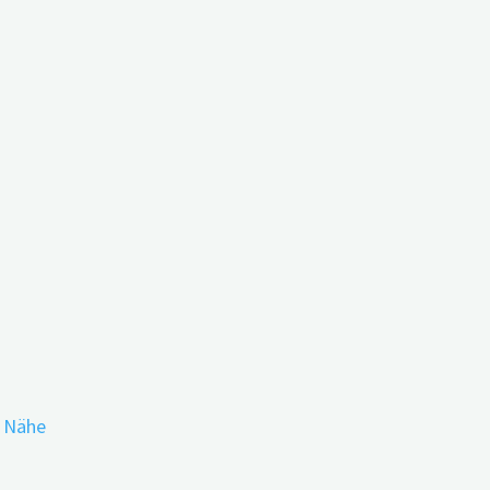
tigungen
erkennen
r Nähe