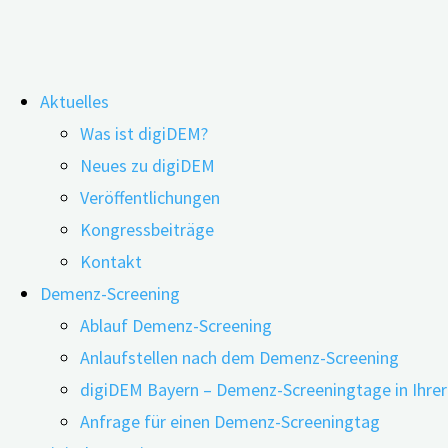
Zum
Aktuelles
Inhalt
Schlagwort:
kognitive Beeinträch
Was ist digiDEM?
springen
Neues zu digiDEM
Veröffentlichungen
Kongressbeiträge
Demenzrisiko mittels Smartphone-Daten 
Kontakt
Demenz-Screening
Ablauf Demenz-Screening
17.06.2025
24.06.2026
Anlaufstellen nach dem Demenz-Screening
digiDEM Bayern – Demenz-Screeningtage in Ihre
Anfrage für einen Demenz-Screeningtag