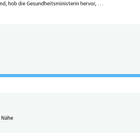
nd, hob die Gesundheitsministerin hervor, …
e wichtigste Informationsquelle ist der pe
r Nähe