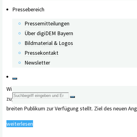
Informationsquelle
Pressebereich
ist
der
Pressemitteilungen
persönliche
Über digiDEM Bayern
Kontakt"
Bildmaterial & Logos
Pressekontakt
Newsletter
Wissen erwerben, Demenz früh erkennen, die Lebensquali
Suche
zugängliches Wissensportal bereit, das fundierte, wiss
breiten Publikum zur Verfügung stellt. Ziel des neuen 
nach:
"Neue digiDEM
weiterlesen
Bayern