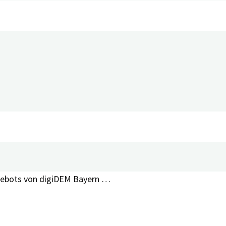
tät verbessern: Mit dem neuen Angebot, der digiDEM Bayern
enschaftlich abgesicherte und allgemeinverständlich aufber
Angebots von digiDEM Bayern …