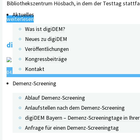
Bibliothekszentrum Hösbach, in dem der Testtag stattfa
Aktuelles
"Bayerns
weiterlesen
Gesundheitsministerin
Was ist digiDEM?
Judith
Neues zu digiDEM
digiDEM Bayern-Studie: Demenzwissen – Di
Gerlach
Veröffentlichungen
beim
Kongressbeiträge
Demenz-
Kontakt
04.06.2025
11.06.2026
Screeningtag
Demenz-Screening
in
Ablauf Demenz-Screening
Hösbach"
Anlaufstellen nach dem Demenz-Screening
digiDEM Bayern – Demenz-Screeningtage in Ihre
Anfrage für einen Demenz-Screeningtag