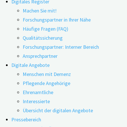
Digitales Register
Machen Sie mit!
Forschungspartner in Ihrer Nähe
Häufige Fragen (FAQ)
Qualitätssicherung
Forschungspartner: Interner Bereich
Ansprechpartner
Menschen mit kognitiven Beeinträchtigungen fällt es häuf
Digitale Angebote
Demenz verbundenen kognitiven Veränderungen entscheide
Menschen mit Demenz
Smartphone-Daten erste Anzeichen für ein erhöhtes …
Pflegende Angehörige
Ehrenamtliche
"Demenzrisiko
weiterlesen
Interessierte
mittels
Übersicht der digitalen Angebote
Smartphone-
Bayerns Gesundheitsministerin Judith G
Pressebereich
Daten