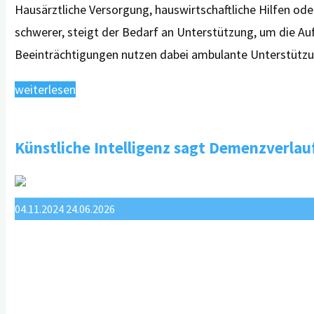
Hausärztliche Versorgung, hauswirtschaftliche Hilfen od
schwerer, steigt der Bedarf an Unterstützung, um die A
Beeinträchtigungen nutzen dabei ambulante Unterstütz
"Wenn
weiterlesen
das
Gedächtnis
Künstliche Intelligenz sagt Demenzverlau
nachlässt:
ambulante
Unterstützungsangebote
04.11.2024
24.06.2026
zu
wenig
und
zu
spät