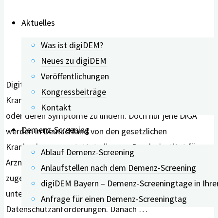
Aktuelles
Was ist digiDEM?
Neues zu digiDEM
Veröffentlichungen
Digitale Gesundheitsanwendungen (DiGA) dienen dazu,
Kongressbeiträge
Krankheiten zu erkennen, zu überwachen, zu behandeln
Kontakt
oder deren Symptome zu lindern. Doch nur jene DiGA
Demenz-Screening
werden in Deutschland von den gesetzlichen
Krankenkassen erstattet, die vom Bundesinstitut für
Ablauf Demenz-Screening
Arzneimittel und Medizinprodukte (BfArM) auch
Anlaufstellen nach dem Demenz-Screening
zugelassen wurden. Geprüft werden hierbei zunächst
digiDEM Bayern – Demenz-Screeningtage in Ihre
unter anderem Sicherheits- und
Anfrage für einen Demenz-Screeningtag
Datenschutzanforderungen. Danach …