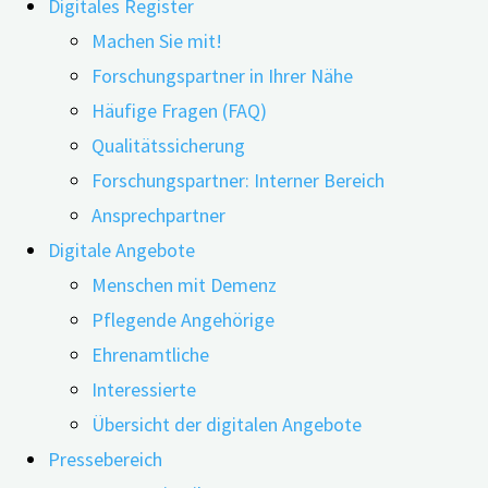
Digitales Register
Machen Sie mit!
Forschungspartner in Ihrer Nähe
Häufige Fragen (FAQ)
Qualitätssicherung
Forschungspartner: Interner Bereich
Ansprechpartner
Digitale Angebote
Mit dem am 19. Dezember 2019 in Kraft getretenen
Menschen mit Demenz
Digitale-Versorgung-Gesetz (DVG) können digitale
Pflegende Angehörige
Gesundheitsanwendungen (DiGA) durch Ärztinnen und
Ehrenamtliche
Ärzte verschrieben und durch die gesetzliche
Interessierte
Krankenversicherung finanziert werden. Seit Beginn der
Übersicht der digitalen Angebote
Versorgung durch DiGA stehen jedoch zwei Themen im
Pressebereich
Zentrum einer Auseinandersetzung zwischen den