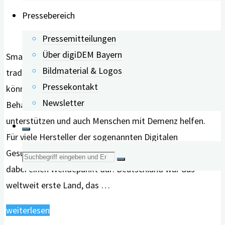
Pressebereich
Pressemitteilungen
Über digiDEM Bayern
Smartphone-Anwendungen ergänzen mehr und mehr die
Bildmaterial & Logos
traditionelle Gesundheitsversorgung: Sie
Pressekontakt
können Patientinnen und Patienten bei der Prävention,
Newsletter
Behandlung oder Heilung von Erkrankungen
unterstützen und auch Menschen mit Demenz helfen.
Für viele Hersteller der sogenannten Digitalen
Gesundheitsanwendungen (DiGA) stellte das Jahr 2019
Suche
dabei einen Wendepunkt dar: Deutschland war das
nach:
weltweit erste Land, das …
"Bei
weiterlesen