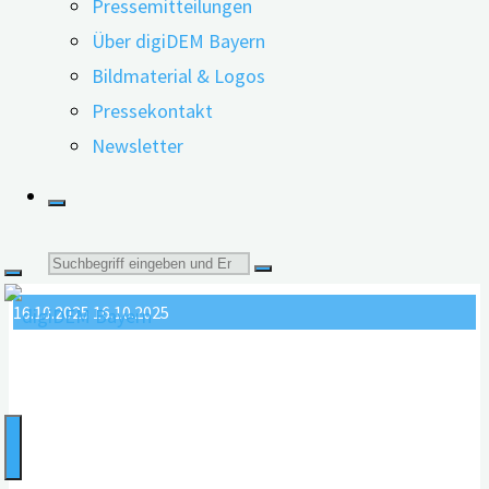
Pressemitteilungen
beteiligten Akteuren: die wissenschaftlich
Über digiDEM Bayern
nachgewiesene Wirksamkeit sowie …
Bildmaterial & Logos
"Digitale
weiterlesen
Pressekontakt
Gesundheitsanwendungen
Newsletter
DiGA: Mangel an wissenschaftlicher
–
Versorgung
Beweiskraft
der
Suche
Zukunft?"
16.10.2025
16.10.2025
nach: