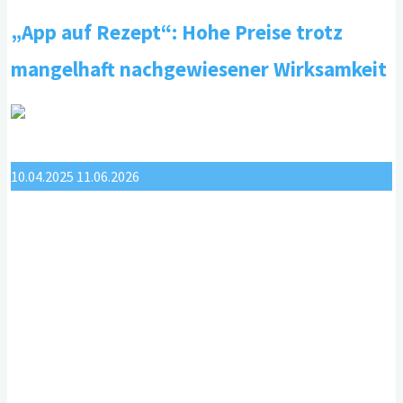
Gesundheits-
„App auf Rezept“: Hohe Preise trotz
Apps
auf
mangelhaft nachgewiesener Wirksamkeit
die
Qualität
achten"
10.04.2025
11.06.2026