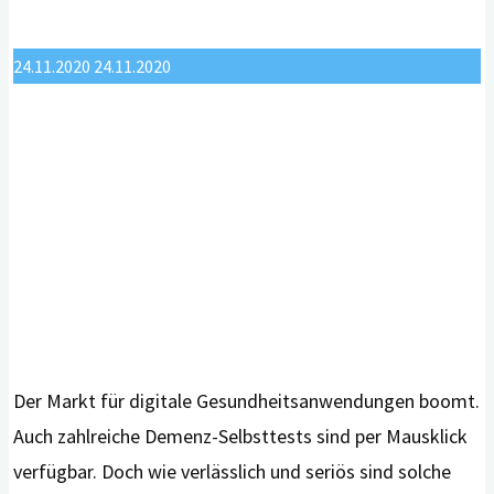
Evidenz
von
24.11.2020
24.11.2020
Apps
für
Menschen
mit
Demenz
und
pflegende
An-
und
Der Markt für digitale Gesundheitsanwendungen boomt.
Zugehörige"
Auch zahlreiche Demenz-Selbsttests sind per Mausklick
verfügbar. Doch wie verlässlich und seriös sind solche