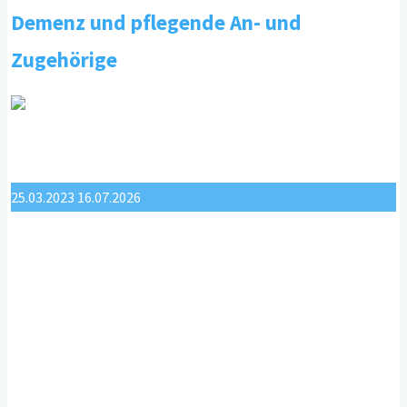
Preise
Demenz und pflegende An- und
trotz
Zugehörige
mangelhaft
nachgewiesener
Wirksamkeit "
25.03.2023
16.07.2026