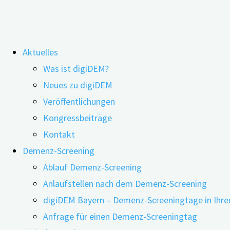
Zum
Aktuelles
Inhalt
Schlagwort:
DIGA
Was ist digiDEM?
springen
Neues zu digiDEM
Veröffentlichungen
Digitale Gesundheitsanwendungen –
Kongressbeiträge
Versorgung der Zukunft?
Kontakt
Demenz-Screening
Ablauf Demenz-Screening
Anlaufstellen nach dem Demenz-Screening
21.01.2026
12.06.2026
digiDEM Bayern – Demenz-Screeningtage in Ihre
Anfrage für einen Demenz-Screeningtag