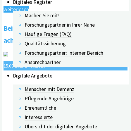
Digitales Register
"DiGA:
weiterlesen
Machen Sie mit!
Mangel
Forschungspartner in Ihrer Nähe
Bei Gesundheits-Apps auf die Qualität
an
Häufige Fragen (FAQ)
wissenschaftlicher
achten
Qualitätssicherung
Beweiskraft"
Forschungspartner: Interner Bereich
Ansprechpartner
15.09.2025
24.06.2026
Digitale Angebote
Menschen mit Demenz
Pflegende Angehörige
Ehrenamtliche
Interessierte
Übersicht der digitalen Angebote