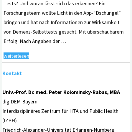
Tests? Und woran lässt sich das erkennen? Ein
Forschungsteam wollte Licht in den App-“Dschungel”
bringen und hat nach Informationen zur Wirksamkeit
von Demenz-Selbsttests gesucht. Mit überschaubarem
Erfolg. Nach Angaben der …
"Masse
weiterlesen
statt
Kontakt
Klasse?
Qualitätskriterien
Univ.-Prof. Dr. med. Peter Kolominsky-Rabas, MBA
für
digiDEM Bayern
digitale
Interdisziplinäres Zentrum für HTA und Public Health
Demenz-
(IZPH)
Selbsttests"
Friedrich-Alexander-Universität Erlangen-Nürnberg