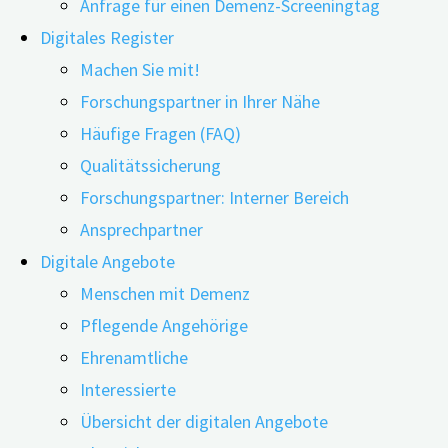
Anfrage für einen Demenz-Screeningtag
Digitales Register
Machen Sie mit!
Forschungspartner in Ihrer Nähe
Häufige Fragen (FAQ)
Qualitätssicherung
Forschungspartner: Interner Bereich
Ansprechpartner
„Deep Learning“ ist eine spezielle Art der maschinellen
Digitale Angebote
Informationsverarbeitung. Werden auf diese Weise zum
Menschen mit Demenz
Beispiel digitale, individuelle Sprachaufnahmen
Pflegende Angehörige
analysiert, lassen sich aus den vorhandenen Daten
Ehrenamtliche
Rückschlüsse ziehen und Prognosen stellen. Eine Studie
Interessierte
aus dem Jahr 2021 kommt in Punkto
Übersicht der digitalen Angebote
Demenzfrüherkennung zu interessanten Ergebnissen.