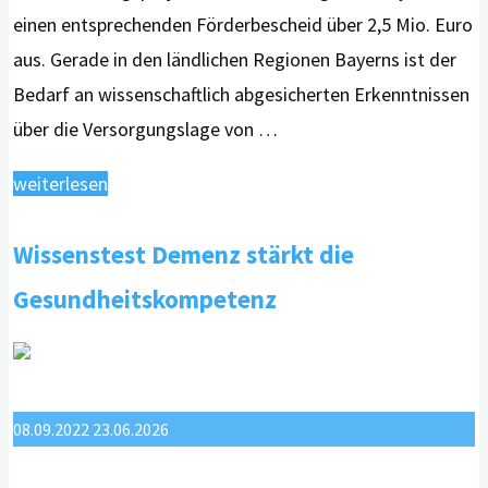
einen entsprechenden Förderbescheid über 2,5 Mio. Euro
aus. Gerade in den ländlichen Regionen Bayerns ist der
Bedarf an wissenschaftlich abgesicherten Erkenntnissen
über die Versorgungslage von …
"digiDEM
weiterlesen
Bayern
Wissenstest Demenz stärkt die
erhält
Förderbescheid
Gesundheitskompetenz
über
2,5
Mio.
Euro"
08.09.2022
23.06.2026