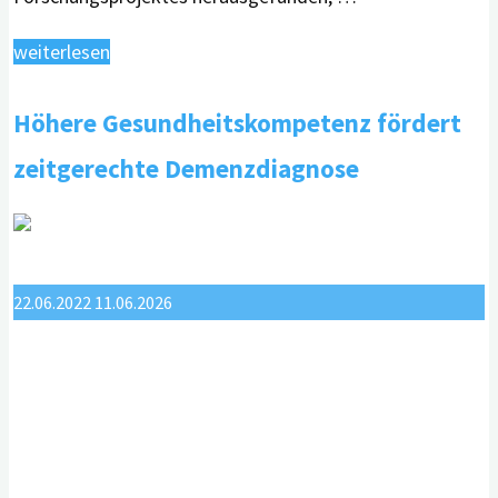
"Digitale Demenz-
weiterlesen
Früherkennung beginnt
Höhere Gesundheitskompetenz fördert
mit
digiDEM
zeitgerechte Demenzdiagnose
Bayern
￼"
22.06.2022
11.06.2026