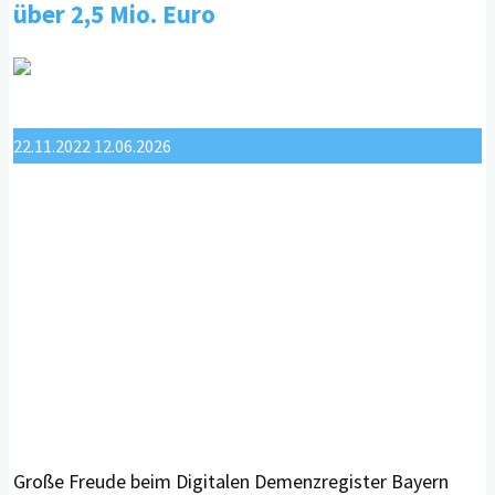
auch
über 2,5 Mio. Euro
ihre
positiven
Seiten"
22.11.2022
12.06.2026
Große Freude beim Digitalen Demenzregister Bayern