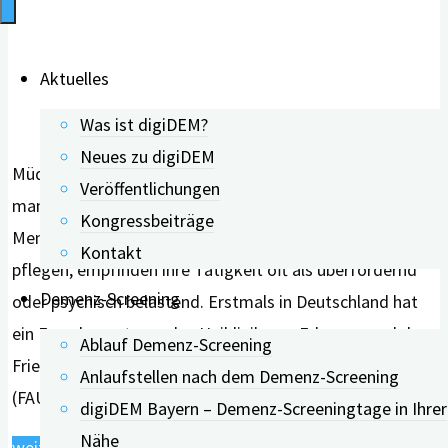
Aktuelles
Was ist digiDEM?
Neues zu digiDEM
Müdigkeit, Stress, wenig Freizeit oder das Gefühl
Veröffentlichungen
mangelnder Anerkennung: Angehörige, die zum Beispiel
Kongressbeiträge
Menschen mit Demenz in ihrem häuslichen Umfeld
Kontakt
pflegen, empfinden ihre Tätigkeit oft als überfordernd
Demenz-Screening
oder psychisch belastend. Erstmals in Deutschland hat
ein Forschungsteam des Uniklinikums Erlangen und der
Ablauf Demenz-Screening
Friedrich-Alexander-Universität Erlangen-Nürnberg
Anlaufstellen nach dem Demenz-Screening
(FAU) in einer aktuellen Studie die positiven Seiten …
digiDEM Bayern – Demenz-Screeningtage in Ihrer
Nähe
"Häusliche
weiterlesen