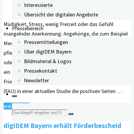
Interessierte
Übersicht der digitalen Angebote
Müdigkeit, Stress, wenig Freizeit oder das Gefühl
Pressebereich
mangelnder Anerkennung: Angehörige, die zum Beispiel
Pressemitteilungen
Menschen mit Demenz in ihrem häuslichen Umfeld
Über digiDEM Bayern
pflegen, empfinden ihre Tätigkeit oft als überfordernd
Bildmaterial & Logos
oder psychisch belastend. Erstmals in Deutschland hat
Pressekontakt
ein Forschungsteam des Uniklinikums Erlangen und der
Newsletter
Friedrich-Alexander-Universität Erlangen-Nürnberg
(FAU) in einer aktuellen Studie die positiven Seiten …
"Häusliche
weiterlesen
Suche
Pflege
digiDEM Bayern erhält Förderbescheid
hat
nach: