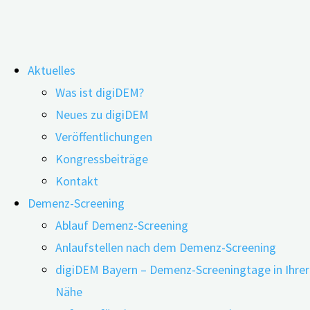
Zum
Aktuelles
Inhalt
Schlagwort:
Demenzfrüherkennung
Was ist digiDEM?
springen
Neues zu digiDEM
Veröffentlichungen
Demenzfrüherkennung mit Hilfe
Kongressbeiträge
von „Deep Learning“
Kontakt
Demenz-Screening
Ablauf Demenz-Screening
23.03.2023
11.04.2023
Anlaufstellen nach dem Demenz-Screening
digiDEM Bayern – Demenz-Screeningtage in Ihrer
Nähe