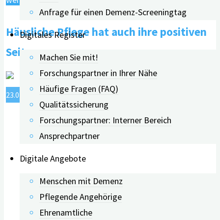
Anfrage für einen Demenz-Screeningtag
Pflege
Häusliche Pflege hat auch ihre positiven
hat
Digitales Register
auch
Seiten
Machen Sie mit!
ihre
Forschungspartner in Ihrer Nähe
positiven
Häufige Fragen (FAQ)
Seiten"
23.01.2023
23.06.2026
Qualitätssicherung
Forschungspartner: Interner Bereich
Ansprechpartner
Digitale Angebote
Menschen mit Demenz
Pflegende Angehörige
Ehrenamtliche