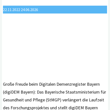
Mio.
Euro"
22.11.2022
24.06.2026
Große Freude beim Digitalen Demenzregister Bayern
(digiDEM Bayern): Das Bayerische Staatsministerium für
Gesundheit und Pflege (StMGP) verlängert die Laufzeit
des Forschungsprojektes und stellt digiDEM Bayern