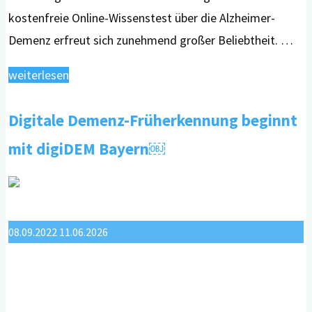
kostenfreie Online-Wissenstest über die Alzheimer-
Demenz erfreut sich zunehmend großer Beliebtheit. …
"Wissenstest
weiterlesen
Demenz
Digitale Demenz-Früherkennung beginnt
stärkt
die
mit digiDEM Bayern￼
Gesundheitskompetenz"
08.09.2022
11.06.2026