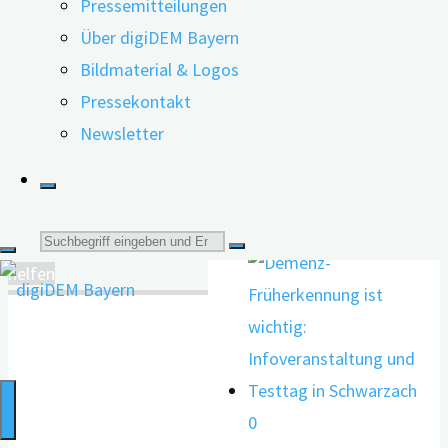
Pressemitteilungen
vergesslich
Über digiDEM Bayern
Bildmaterial & Logos
oder schon
Pressekontakt
dement?
Newsletter
Uni Erlangen weist
positive Aspekte
häuslicher Pflege nach
06.04.2022
Suche
Projekt will Betroffenen
helfen
nach:
0