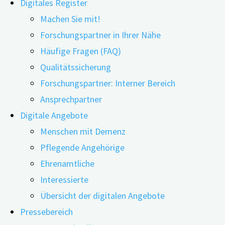
Digitales Register
Friedrich-Alexander-
Machen Sie mit!
Universität Erlangen-
Forschungspartner in Ihrer Nähe
Nürnberg
Häufige Fragen (FAQ)
Ähnliche
Interdisziplinäres Zentrum
Qualitätssicherung
für HTA und Public Health
Forschungspartner: Interner Bereich
Beiträge
(IZPH)
Ansprechpartner
digiDEM Bayern
Digitale Angebote
Schwabachanlage 6 |
Menschen mit Demenz
91054 Erlangen
Pflegende Angehörige
E-Mail:
info@digidem-
Ehrenamtliche
0
bayern.de
Interessierte
Übersicht der digitalen Angebote
Impressum
|
Nur
Pressebereich
Datenschutz