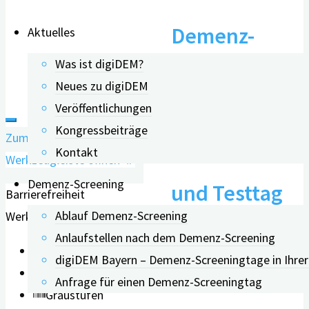
Demenz-
Aktuelles
Was ist digiDEM?
Früherkennun
Neues zu digiDEM
ist wichtig:
Veröffentlichungen
Kongressbeiträge
Zum Inhalt springen
Infoveranstal
Kontakt
Werkzeugleiste öffnen
Demenz-Screening
und Testtag
Barrierefreiheit
Ablauf Demenz-Screening
Werkzeuge
in
Anlaufstellen nach dem Demenz-Screening
Text vergrößern
digiDEM Bayern – Demenz-Screeningtage in Ihre
Schwarzach
Text verkleinern
Anfrage für einen Demenz-Screeningtag
Graustufen