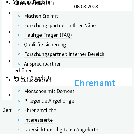
Digitales Register
Hoher Kontrast
06.03.2023
Negativer
Machen Sie mit!
Kontrast
Forschungspartner in Ihrer Nähe
Heller Hintergrund
Häufige Fragen (FAQ)
Links
Qualitätssicherung
unterstreichen
Forschungspartner: Interner Bereich
0
Lesbarkeit
Ansprechpartner
erhöhen
Digitale Angebote
Zurücksetzen
Ehrenamt
Menschen mit Demenz
Leichte Sprache
kann geistige
Pflegende Angehörige
German
Ehrenamtliche
Leistungsfähig
Interessierte
Übersicht der digitalen Angebote
stärken