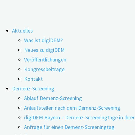
Zum
Aktuelles
Inhalt
Was ist digiDEM?
springen
Studie: Häusliche Pflege von
Neues zu digiDEM
Veröffentlichungen
Angehörigen hat auch positive Seiten
25.01.2023
20.06.2023
Kongressbeiträge
Presse
Kontakt
Pressemitteilungen
Dr. Anna Pendergrass spricht
Demenz-Screening
Über digiDEM Bayern
über die Erforschung der
Ablauf Demenz-Screening
Bildmaterial & Logos
Zugewinne durch die
Anlaufstellen nach dem Demenz-Screening
Pressespiegel
häusliche Pflege. In: Kurier.at,
digiDEM Bayern – Demenz-Screeningtage in Ihre
Pressekontakt
25.01.2023
Anfrage für einen Demenz-Screeningtag
Newsletter