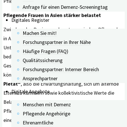
Pflege zuschreiben.
Anfrage für einen Demenz-Screeningtag
Pflegende Frauen in Asien stärker belastet
Digitales Register
Zwischen den Regionen, also etwa zwischen Pflegenden
Machen Sie mit!
in Asien und in westlichen Ländern, waren die
Forschungspartner in Ihrer Nähe
Unterschiede aus statistischer Sicht nicht
Häufige Fragen (FAQ)
bedeutsam. Es zeigten sich in Asien die größten
Qualitätssicherung
Geschlechtsunterschiede hinsichtlich der Belastung. Hier
Forschungspartner: Interner Bereich
können Traditionen wie die sogenannte
„Kindliche
Ansprechpartner
Pietät“
, also die Erwartungshaltung, sich um alternde
Digitale Angebote
Eltern zu kümmern sowie kollektivistische Werte die
Belastung erhöhen. Viele Frauen in Asien verstehen
Menschen mit Demenz
Pflege nicht nur als Verpflichtung, sondern auch als
Pflegende Angehörige
einen wichtigen Ausdruck von Liebe und als eine Quelle
Ehrenamtliche