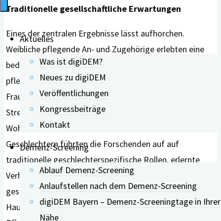
Traditionelle gesellschaftliche Erwartungen
Eines der zentralen Ergebnisse lässt aufhorchen.
Aktuelles
Weibliche pflegende An- und Zugehörige erlebten eine
Was ist digiDEM?
bedeutend höhere Belastung als Männer, die
Neues zu digiDEM
pflegten. Die Studie bestätigte frühere Forschung:
Veröffentlichungen
Frauen sind stärker belastet und leiden häufiger unter
Kongressbeiträge
Stress, Angst, Depressionen und einem geringeren
Kontakt
Wohlbefinden. Den Unterschied zwischen den
Geschlechtern führten die Forschenden auf auf
Demenz-Screening
traditionelle geschlechterspezifische Rollen, erlernte
Ablauf Demenz-Screening
Verhaltensweisen und damit verbundene
Anlaufstellen nach dem Demenz-Screening
gesellschaftliche Erwartungen zurück, die Frauen die
digiDEM Bayern – Demenz-Screeningtage in Ihrer
Hauptverantwortung für emotionale und körperliche
Nähe