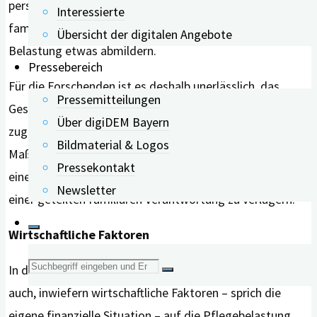
persönlicher Erfüllung. Andererseits können aber starke
Interessierte
familiäre Unterstützungssysteme die psychologische
Übersicht der digitalen Angebote
Belastung etwas abmildern.
Pressebereich
Für die Forschenden ist es deshalb unerlässlich, das
Pressemitteilungen
Geschlecht berücksichtigende und kulturell
Über digiDEM Bayern
zugeschnittene Maßnahmen zu entwickeln. Die
Bildmaterial & Logos
Maßnahmen sollten auch darauf abzielen, die Pflege von
Pressekontakt
einer primär weiblichen Verpflichtung hin zu
Newsletter
einer geteilten familiären Verantwortung zu verlagern.
Wirtschaftliche Faktoren
Suche
In der Übersichtsarbeit analysierten die Forschenden
auch, inwiefern wirtschaftliche Faktoren – sprich die
nach:
eigene finanzielle Situation – auf die Pflegebelastung