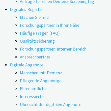
Anfrage für einen Demenz-Screeningtag
Digitales Register
Machen Sie mit!
Forschungspartner in Ihrer Nähe
Häufige Fragen (FAQ)
27.11.2025
24.06.2026
Qualitätssicherung
Wie wirkt sich das Geschlecht pflegender An- und
Forschungspartner: Interner Bereich
Zugehöriger auf die Pflegebelastung aus? Spielen
Ansprechpartner
regionale oder wirtschaftliche Faktoren eine Rolle?
Digitale Angebote
Forschende aus den USA kamen zu dem Ergebnis,
Menschen mit Demenz
dass ein entscheidender Faktor für die
Pflegende Angehörige
Pflegebelastung das Geschlecht ist.
Ehrenamtliche
Interessierte
In einer systematischen Überprüfung von 47 Studien mit
Übersicht der digitalen Angebote
fast 15.000 pflegenden An- und Zugehörigen von