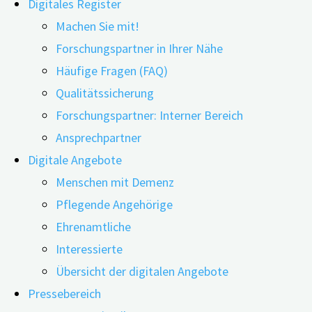
Digitales Register
Machen Sie mit!
Forschungspartner in Ihrer Nähe
Häufige Fragen (FAQ)
03.09.2024
27.02.2025
Qualitätssicherung
Die Palliativversorgung ist eine spezielle Form der med
Forschungspartner: Interner Bereich
nicht die Heilung, sondern die Linderung von belastende
Ansprechpartner
Lebensqualität zu verschaffen. Die palliative Versorgung
Digitale Angebote
Versorgung überhaupt sinnvoll? Welche Rolle spielen S
Menschen mit Demenz
Demenz über ihre Wünsche und Bedürfnisse sprechen?
Pflegende Angehörige
Ehrenamtliche
Prof. Dr. med. Christoph Ostgathe leitet die Palliativmed
Interessierte
Friedrich-Alexander-Universität Erlangen-Nürnberg. Er wa
Übersicht der digitalen Angebote
für Palliativmedizin (DGP). Der Facharzt für Anästhesiol
Pressebereich
Herausforderungen in der Palliativversorgung von Mensch