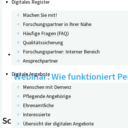
Digitales Register
Machen Sie mit!
Webinar: Sehverlust als Risi
Forschungspartner in Ihrer Nähe
Häufige Fragen (FAQ)
01.07.2025
Qualitätssicherung
Forschungspartner: Interner Bereich
0
Ansprechpartner
Digitale Angebote
Webinar: Wie funktioniert Pe
Menschen mit Demenz
Pflegende Angehörige
05.06.2020
Ehrenamtliche
Interessierte
Schreibe einen Kommentar
Übersicht der digitalen Angebote