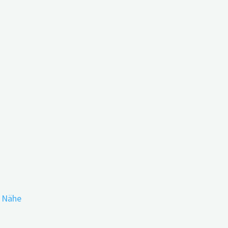
n mit Demenz
r Nähe