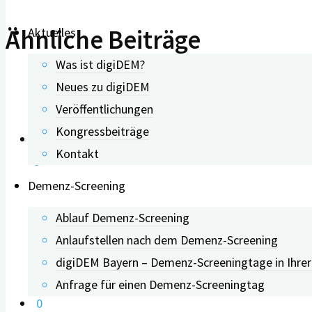
Ähnliche Beiträge
Aktuelles
Was ist digiDEM?
Neues zu digiDEM
Veröffentlichungen
Kongressbeiträge
Kontakt
0
Demenz-Screening
Webinar: Erinnerungsarbeit d
Ablauf Demenz-Screening
Anlaufstellen nach dem Demenz-Screening
digiDEM Bayern – Demenz-Screeningtage in Ihre
14.01.2025
Anfrage für einen Demenz-Screeningtag
0