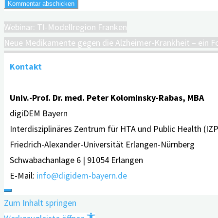
Webinar: TI-Modellregion Franken
Neue Medikamente gegen die Alzheimer-Krankheit – ein Fo
Kontakt
Univ.-Prof. Dr. med. Peter Kolominsky-Rabas, MBA
digiDEM Bayern
Interdisziplinäres Zentrum für HTA und Public Health (IZ
Friedrich-Alexander-Universität Erlangen-Nürnberg
Schwabachanlage 6 | 91054 Erlangen
E-Mail:
info@digidem-bayern.de
Zum Inhalt springen