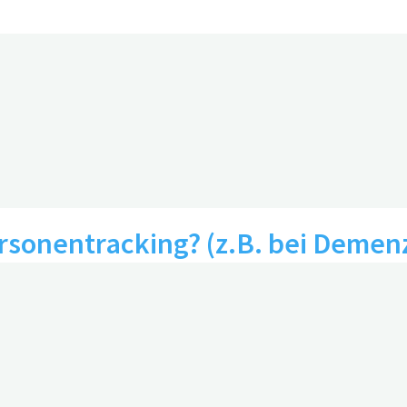
kofaktor für Demenz
rsonentracking? (z.B. bei Demenz