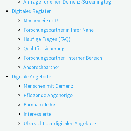
Anfrage für einen Demenz-Screeningtag
Digitales Register
Machen Sie mit!
Forschungspartner in Ihrer Nähe
Häufige Fragen (FAQ)
03.09.2019
24.06.2026
Qualitätssicherung
Forschungspartner: Interner Bereich
Ansprechpartner
Im Zentrum des Versorgungsprojekts „digiDEM
Digitale Angebote
Bayern“ stehen digitale Angebote. Wie Betroffene
Menschen mit Demenz
und Angehörige diese nutzen können und wie ihre
Pflegende Angehörige
Daten gesichert werden, erläutert Professor Hans-
Ehrenamtliche
Ulrich Prokosch, Leiter des Lehrstuhls für
Interessierte
Medizinische Informatik an der Friedrich-
Übersicht der digitalen Angebote