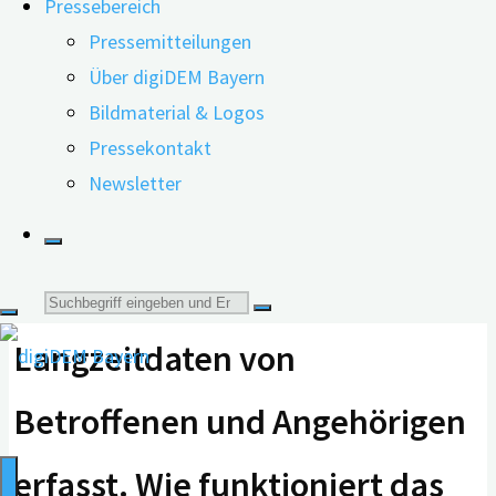
Pressebereich
Alexander-Universität Erlangen-Nürnberg.
Pressemitteilungen
Über digiDEM Bayern
Bildmaterial & Logos
Pressekontakt
Eine Säule von digiDEM
Newsletter
Bayern bildet ein digitales
Demenzregister, das
Suche
Langzeitdaten von
nach:
Betroffenen und Angehörigen
erfasst. Wie funktioniert das