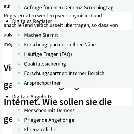
auf Vollständigkeit und Plausibilität prüfen. Die
Anfrage für einen Demenz-Screeningtag
Registerdaten werden pseudonymisiert und
Digitales Register
anschließend verschlüsselt übertragen, so dass von
außen keine Identifizierung der befragten Personen
Machen Sie mit!
möglich ist.
Forschungspartner in Ihrer Nähe
Häufige Fragen (FAQ)
Qualitätssicherung
Viele ältere Menschen haben
Forschungspartner: Interner Bereich
gar keinen Zugang zum
Ansprechpartner
Digitale Angebote
Internet. Wie sollen sie die
Menschen mit Demenz
geplanten Angebote nutzen?
Pflegende Angehörige
Ehrenamtliche