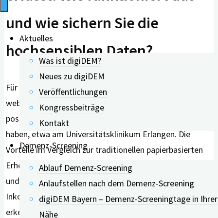
und wie sichern Sie die
Aktuelles
hochsensiblen Daten?
Was ist digiDEM?
Neues zu digiDEM
Für die Registerstruktur arbeiten wir mit einem
Veröffentlichungen
webbasierten Erfassungstool, mit dem wir bereits sehr
Kongressbeiträge
positive Erfahrungen bei früheren Projekten gemacht
Kontakt
haben, etwa am Universitätsklinikum Erlangen. Die
Demenz-Screening
Vorteile im Vergleich zur traditionellen papierbasierten
Erhebungsform liegt unter anderem in erheblicher Zeit-
Ablauf Demenz-Screening
und Kostenersparnis und in der Vermeidung von
Anlaufstellen nach dem Demenz-Screening
Inkonsistenzen. Das System kann Fehleingaben
digiDEM Bayern – Demenz-Screeningtage in Ihrer
erkennen, entsprechend nachfragen und die Angaben
Nähe